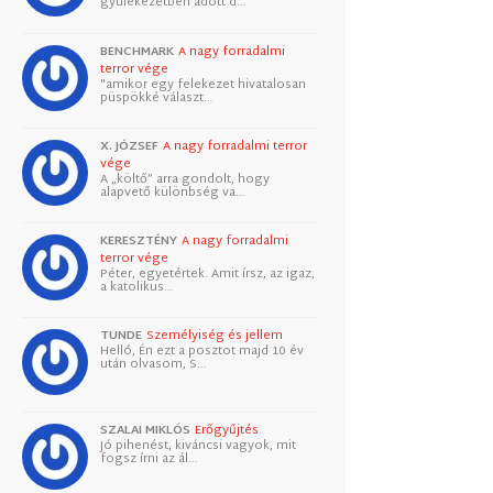
gyülekezetben adott d…
BENCHMARK
A nagy forradalmi
terror vége
"amikor egy felekezet hivatalosan
püspökké választ…
X. JÓZSEF
A nagy forradalmi terror
vége
A „költő” arra gondolt, hogy
alapvető különbség va…
KERESZTÉNY
A nagy forradalmi
terror vége
Péter, egyetértek. Amit írsz, az igaz,
a katolikus…
TUNDE
Személyiség és jellem
Helló, Én ezt a posztot majd 10 év
után olvasom, S…
SZALAI MIKLÓS
Erőgyűjtés
Jó pihenést, kiváncsi vagyok, mit
fogsz írni az ál…