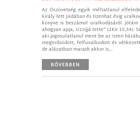
Az Ószövetség egyik méltatlanul elfelede
király lett Júdában és tizenhat évig uralk
könyve is beszámol uralkodásáról. Jótám 
ahogyan apja, Uzzijjá tette” (2Kir 15,34). S
aki jogosulatlanul ment be az Isten házába 
megerősödött, felfuvalkodott és vétkezett 
de alázatban maradt akkor is,...
BŐVEBBEN