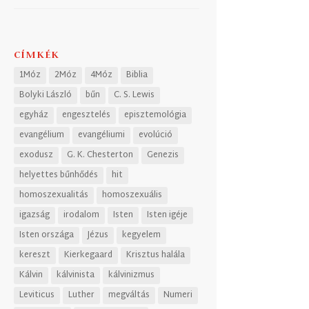
CÍMKÉK
1Móz
2Móz
4Móz
Biblia
Bolyki László
bűn
C. S. Lewis
egyház
engesztelés
episztemológia
evangélium
evangéliumi
evolúció
exodusz
G. K. Chesterton
Genezis
helyettes bűnhődés
hit
homoszexualitás
homoszexuális
igazság
irodalom
Isten
Isten igéje
Isten országa
Jézus
kegyelem
kereszt
Kierkegaard
Krisztus halála
Kálvin
kálvinista
kálvinizmus
Leviticus
Luther
megváltás
Numeri