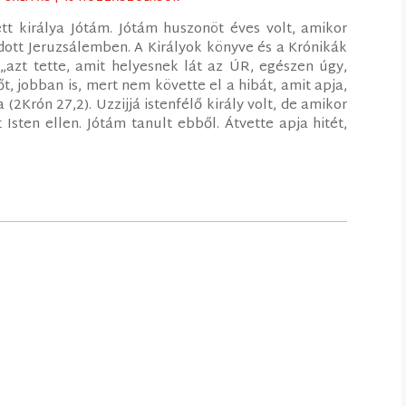
tt királya Jótám. Jótám huszonöt éves volt, amikor
odott Jeruzsálemben. A Királyok könyve és a Krónikák
„azt tette, amit helyesnek lát az ÚR, egészen úgy,
őt, jobban is, mert nem követte el a hibát, amit apja,
(2Krón 27,2). Uzzijjá istenfélő király volt, de amikor
Isten ellen. Jótám tanult ebből. Átvette apja hitét,