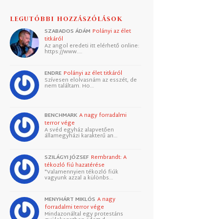
LEGUTÓBBI HOZZÁSZÓLÁSOK
SZABADOS ÁDÁM
Polányi az élet
titkáról
Az angol eredeti itt elérhető online:
https://www.…
ENDRE
Polányi az élet titkáról
Szívesen elolvasnám az esszét, de
nem találtam. Ho…
BENCHMARK
A nagy forradalmi
terror vége
A svéd egyház alapvetően
államegyházi karakterű an…
SZILÁGYI JÓZSEF
Rembrandt: A
tékozló fiú hazatérése
"Valamennyien tékozló fiúk
vagyunk azzal a különbs…
MENYHÁRT MIKLÓS
A nagy
forradalmi terror vége
Mindazonáltal egy protestáns