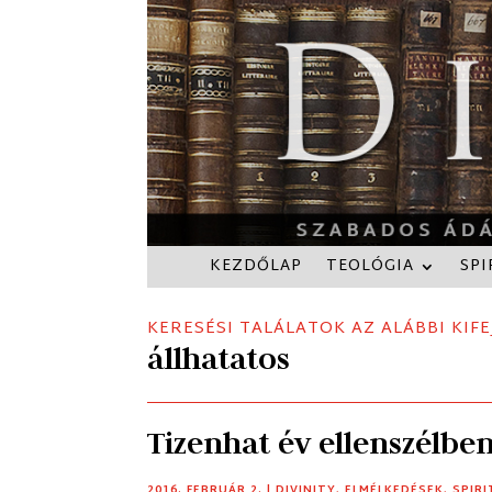
KEZDŐLAP
TEOLÓGIA
SPI
KERESÉSI TALÁLATOK AZ ALÁBBI KIFE
állhatatos
Tizenhat év ellenszélbe
2016. FEBRUÁR 2.
|
DIVINITY
,
ELMÉLKEDÉSEK
,
SPIR