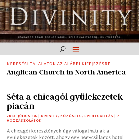
KERESÉSI TALÁLATOK AZ ALÁBBI KIFEJEZÉSRE:
Anglican Church in North America
Séta a chicagói gyülekezetek
piacán
2013. JÚLIUS 30.
|
DIVINITY
,
KÖZÖSSÉG
,
SPIRITUALITÁS
| 7
HOZZÁSZÓLÁSOK
A chicagói keresztények úgy válogathatnak a
gyülekezetek között, ahogy egy négycsillagos hotel