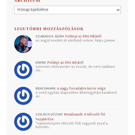
ARCHÍVUM
Archívum
LEGUTÓBBI HOZZÁSZÓLÁSOK
SZABADOS ÁDÁM
Polányi az élet titkáról
Az angol eredeti itt elérhető online: https://www.…
ENDRE
Polányi az élet titkáról
Szívesen elolvasnám az esszét, de nem találtam.
Ho…
BENCHMARK
A nagy forradalmi terror vége
A svéd egyház alapvetően államegyházi karakterű
an…
SZILÁGYI JÓZSEF
Rembrandt: A tékozló fiú
hazatérése
"Valamennyien tékozló fiúk vagyunk azzal a
különbs…