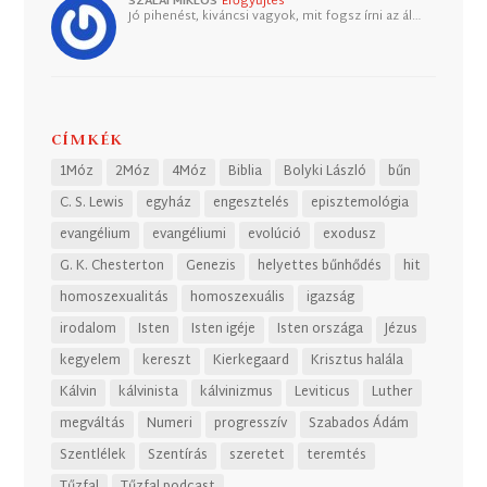
SZALAI MIKLÓS
Erőgyűjtés
Jó pihenést, kiváncsi vagyok, mit fogsz írni az ál…
CÍMKÉK
1Móz
2Móz
4Móz
Biblia
Bolyki László
bűn
C. S. Lewis
egyház
engesztelés
episztemológia
evangélium
evangéliumi
evolúció
exodusz
G. K. Chesterton
Genezis
helyettes bűnhődés
hit
homoszexualitás
homoszexuális
igazság
irodalom
Isten
Isten igéje
Isten országa
Jézus
kegyelem
kereszt
Kierkegaard
Krisztus halála
Kálvin
kálvinista
kálvinizmus
Leviticus
Luther
megváltás
Numeri
progresszív
Szabados Ádám
Szentlélek
Szentírás
szeretet
teremtés
Tűzfal
Tűzfal podcast