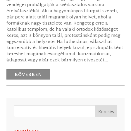
vendégei próbálgatják a svédasztalos vacsora
ételválasztékát. Aki a hagyományos liturgiát szereti,
pár perc alatt talál magának olyan helyet, ahol a
formáknak nagy tisztelete van. Rengeteg erre a
katolikus templom, de ha valaki ortodox közösséget
keres, azt is könnyen talál, protestánsként pedig még
egyszerűbb a helyzete. Ha lutheránus, választhat
konzervatív és liberális helyek közül, episzkopálisként
kereshet magának evangéliumit, karizmatikusat,
átlagosat vagy akár ezek bármilyen ötvözetét....
BŐVEBBEN