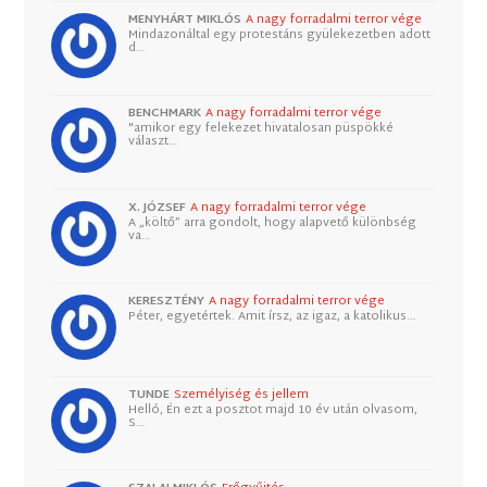
MENYHÁRT MIKLÓS
A nagy forradalmi terror vége
Mindazonáltal egy protestáns gyülekezetben adott
d…
BENCHMARK
A nagy forradalmi terror vége
"amikor egy felekezet hivatalosan püspökké
választ…
X. JÓZSEF
A nagy forradalmi terror vége
A „költő” arra gondolt, hogy alapvető különbség
va…
KERESZTÉNY
A nagy forradalmi terror vége
Péter, egyetértek. Amit írsz, az igaz, a katolikus…
TUNDE
Személyiség és jellem
Helló, Én ezt a posztot majd 10 év után olvasom,
S…