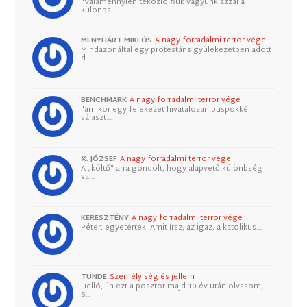
"Valamennyien tékozló fiúk vagyunk azzal a
különbs…
MENYHÁRT MIKLÓS
A nagy forradalmi terror vége
Mindazonáltal egy protestáns gyülekezetben adott
d…
BENCHMARK
A nagy forradalmi terror vége
"amikor egy felekezet hivatalosan püspökké
választ…
X. JÓZSEF
A nagy forradalmi terror vége
A „költő” arra gondolt, hogy alapvető különbség
va…
KERESZTÉNY
A nagy forradalmi terror vége
Péter, egyetértek. Amit írsz, az igaz, a katolikus…
TUNDE
Személyiség és jellem
Helló, Én ezt a posztot majd 10 év után olvasom,
S…