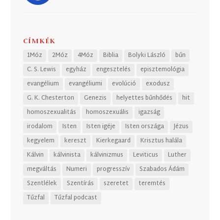
CÍMKÉK
1Móz
2Móz
4Móz
Biblia
Bolyki László
bűn
C. S. Lewis
egyház
engesztelés
episztemológia
evangélium
evangéliumi
evolúció
exodusz
G. K. Chesterton
Genezis
helyettes bűnhődés
hit
homoszexualitás
homoszexuális
igazság
irodalom
Isten
Isten igéje
Isten országa
Jézus
kegyelem
kereszt
Kierkegaard
Krisztus halála
Kálvin
kálvinista
kálvinizmus
Leviticus
Luther
megváltás
Numeri
progresszív
Szabados Ádám
Szentlélek
Szentírás
szeretet
teremtés
Tűzfal
Tűzfal podcast