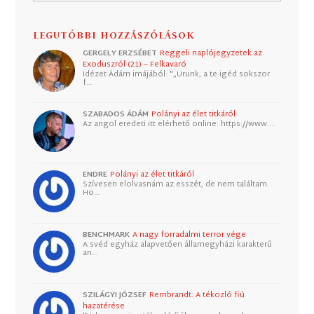
LEGUTÓBBI HOZZÁSZÓLÁSOK
GERGELY ERZSÉBET
Reggeli naplójegyzetek az
Exoduszról (21) – Felkavaró
Idézet Ádám imájából: "„Urunk, a te igéd sokszor
f…
SZABADOS ÁDÁM
Polányi az élet titkáról
Az angol eredeti itt elérhető online: https://www.…
ENDRE
Polányi az élet titkáról
Szívesen elolvasnám az esszét, de nem találtam.
Ho…
BENCHMARK
A nagy forradalmi terror vége
A svéd egyház alapvetően államegyházi karakterű
an…
SZILÁGYI JÓZSEF
Rembrandt: A tékozló fiú
hazatérése