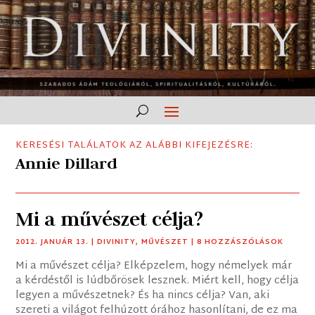
KERESÉSI TALÁLATOK AZ ALÁBBI KIFEJEZÉSRE:
Annie Dillard
Mi a művészet célja?
2012. JANUÁR 13.
|
DIVINITY
,
MŰVÉSZET
| 8 HOZZÁSZÓLÁSOK
Mi a művészet célja? Elképzelem, hogy némelyek már
a kérdéstől is lúdbőrösek lesznek. Miért kell, hogy célja
legyen a művészetnek? És ha nincs célja? Van, aki
szereti a világot felhúzott órához hasonlítani, de ez ma