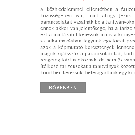
A közhiedelemmel ellentétben a fari
közösségében van, mint ahogy Jézus 
parancsolatait vasalnák be a tanítványo
ennek akkor van jelentősége, ha a farizei
ezt a mintázatot keressük ma is a környe
az alkalmazásban legyünk egy kicsit prec
azok a képmutató keresztények lennének
maguk kijátsszák a parancsolatokat, korho
rengeteg kárt is okoznak, de nem ők van
ítélkező farizeusokat a tanítványok között
körökben keressük, beleragadtunk egy kor
BŐVEBBEN