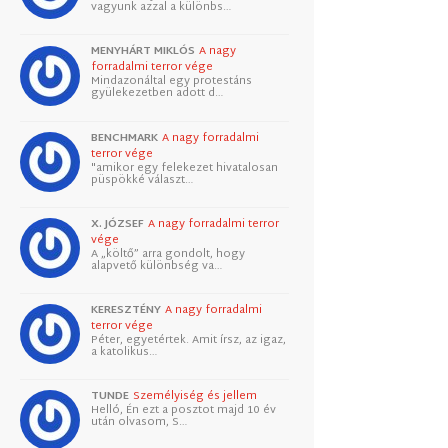
vagyunk azzal a különbs…
MENYHÁRT MIKLÓS
A nagy
forradalmi terror vége
Mindazonáltal egy protestáns
gyülekezetben adott d…
BENCHMARK
A nagy forradalmi
terror vége
"amikor egy felekezet hivatalosan
püspökké választ…
X. JÓZSEF
A nagy forradalmi terror
vége
A „költő” arra gondolt, hogy
alapvető különbség va…
KERESZTÉNY
A nagy forradalmi
terror vége
Péter, egyetértek. Amit írsz, az igaz,
a katolikus…
TUNDE
Személyiség és jellem
Helló, Én ezt a posztot majd 10 év
után olvasom, S…