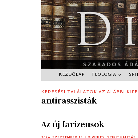
KEZDŐLAP
TEOLÓGIA
SPI
KERESÉSI TALÁLATOK AZ ALÁBBI KIFE
antirasszisták
Az új farizeusok
2024. SZEPTEMBER 13.
|
DIVINITY
,
SPIRITUALITÁS