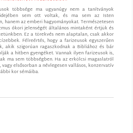
zeusok többsége ma ugyanúgy nem a tanítványok
idejében sem ott voltak, és ma sem az Isten
kon, hanem az emberi hagyományokat. Természetesen
zmus ókori jelenségét általános mintaként értjük és
zetünkben. Ez a törekvés nem alaptalan, csak akkor
ízebbek. Félreértés, hogy a farizeusok egyszerűen
, akik szigorúan ragaszkodnak a Bibliához és bár
lják a hitben gyengéket. Vannak ilyen farizeusok is,
nak ma sem többségben. Ha az erkölcsi magaslatról
, vagy elsősorban a névlegesen vallásos, konzervatív
ábbi kor sémáiba.