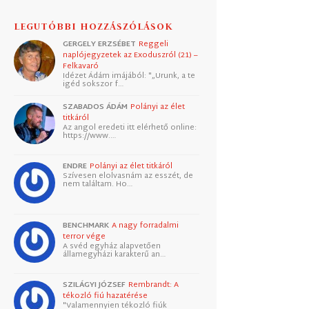
LEGUTÓBBI HOZZÁSZÓLÁSOK
GERGELY ERZSÉBET
Reggeli
naplójegyzetek az Exoduszról (21) –
Felkavaró
Idézet Ádám imájából: "„Urunk, a te
igéd sokszor f…
SZABADOS ÁDÁM
Polányi az élet
titkáról
Az angol eredeti itt elérhető online:
https://www.…
ENDRE
Polányi az élet titkáról
Szívesen elolvasnám az esszét, de
nem találtam. Ho…
BENCHMARK
A nagy forradalmi
terror vége
A svéd egyház alapvetően
államegyházi karakterű an…
SZILÁGYI JÓZSEF
Rembrandt: A
tékozló fiú hazatérése
"Valamennyien tékozló fiúk