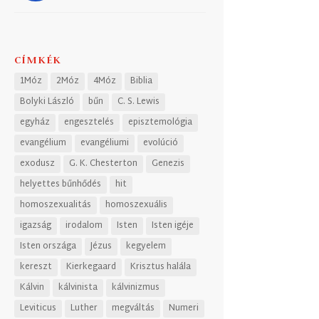
CÍMKÉK
1Móz
2Móz
4Móz
Biblia
Bolyki László
bűn
C. S. Lewis
egyház
engesztelés
episztemológia
evangélium
evangéliumi
evolúció
exodusz
G. K. Chesterton
Genezis
helyettes bűnhődés
hit
homoszexualitás
homoszexuális
igazság
irodalom
Isten
Isten igéje
Isten országa
Jézus
kegyelem
kereszt
Kierkegaard
Krisztus halála
Kálvin
kálvinista
kálvinizmus
Leviticus
Luther
megváltás
Numeri