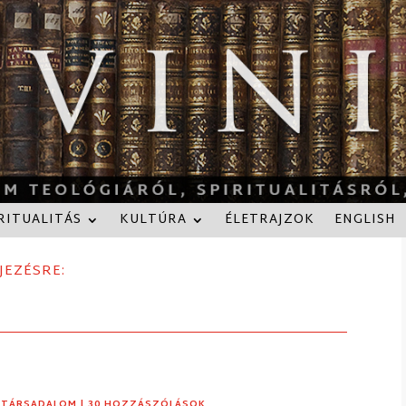
RITUALITÁS
KULTÚRA
ÉLETRAJZOK
ENGLISH
JEZÉSRE:
,
TÁRSADALOM
| 30 HOZZÁSZÓLÁSOK