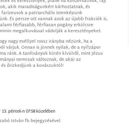
eték és keresztények, pláne ha konzervatívok, faji
sok, akik maradiságunkért kárhoztatnak, és
a farizeusok a patriarchális istenképünk
ünk. És persze ott vannak azok az újabb frakciók is,
alami férfiasabb, férfiasan pogány erkölcsre
eminin megalkuvással vádolják a keresztényeket.
ogy nagy eséllyel rossz irányba nézünk, ha a
ból várjuk. Onnan is jönnek nyilak, de a nyílzápor
 ma ránk. A tanítványok körén kívülről, mint Jézus
ományai nemcsak változnak, de akár az
 és őrizkedjünk a kovászuktól!
 13. péntek-n 07:58 közelében
abó István fb bejegyzésével.