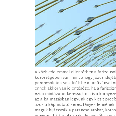
A közhiedelemmel ellentétben a farizeus
közösségében van, mint ahogy Jézus idejéb
parancsolatait vasalnák be a tanítványo
ennek akkor van jelentősége, ha a farizeiz
ezt a mintázatot keressük ma is a környez
az alkalmazásban legyünk egy kicsit precí
azok a képmutató keresztények lennének, 
maguk kijátsszák a parancsolatokat, korhol
rengeteg kárt is okoznak, de nem ők vann