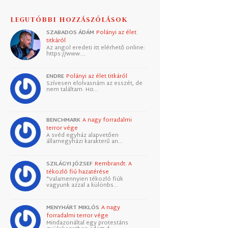
LEGUTÓBBI HOZZÁSZÓLÁSOK
SZABADOS ÁDÁM
Polányi az élet
titkáról
Az angol eredeti itt elérhető online:
https://www.…
ENDRE
Polányi az élet titkáról
Szívesen elolvasnám az esszét, de
nem találtam. Ho…
BENCHMARK
A nagy forradalmi
terror vége
A svéd egyház alapvetően
államegyházi karakterű an…
SZILÁGYI JÓZSEF
Rembrandt: A
tékozló fiú hazatérése
"Valamennyien tékozló fiúk
vagyunk azzal a különbs…
MENYHÁRT MIKLÓS
A nagy
forradalmi terror vége
Mindazonáltal egy protestáns