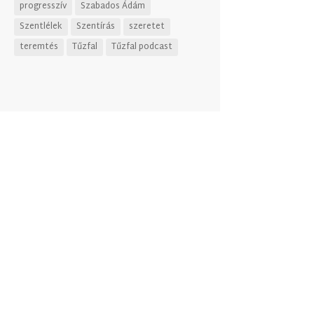
progresszív
Szabados Ádám
Szentlélek
Szentírás
szeretet
teremtés
Tűzfal
Tűzfal podcast