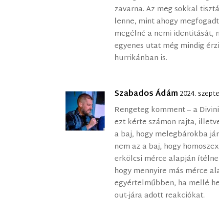
zavarna. Az meg sokkal tiszt
lenne, mint ahogy megfogadt
megélné a nemi identitását, 
egyenes utat még mindig érz
hurrikánban is.
Szabados Ádám
2024. szept
Rengeteg komment – a Divinit
ezt kérte számon rajta, ille
a baj, hogy melegbárokba járt
nem az a baj, hogy homoszexu
erkölcsi mérce alapján ítélne
hogy mennyire más mérce ala
egyértelműbben, ha mellé h
out-jára adott reakciókat.