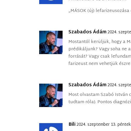
„MÁSOK (új) lefarizeusozása
Szabados Ádám
2024. szept
Mostantól kerüljük, hogy a Má
prédikáljunk? Vagy soha ne a
forrását? Vagy csak lefundam
farizeust nem vehetjük észr
Szabados Ádám
2024. szept
Most olvastam Szabó István 
tudtam róla). Pontos diagnózi
Bili
2024. szeptember 13. péntek