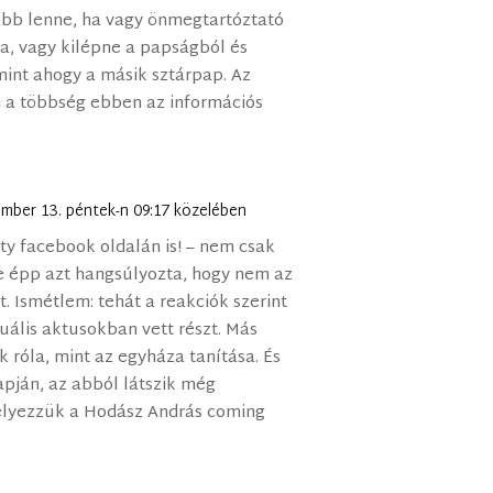
ább lenne, ha vagy önmegtartóztató
a, vagy kilépne a papságból és
mint ahogy a másik sztárpap. Az
i a többség ebben az információs
ember 13. péntek-n 09:17 közelében
y facebook oldalán is! – nem csak
tve épp azt hangsúlyozta, hogy nem az
. Ismétlem: tehát a reakciók szerint
ális aktusokban vett részt. Más
k róla, mint az egyháza tanítása. És
pján, az abból látszik még
elyezzük a Hodász András coming