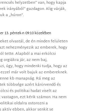
encsés helyzetben” van, hogy kapja
érek irányából” gazdagon. Alig várják,
juk a „húron”.
er 13. péntek-n 09:10 közelében
et olvastál, de én minden felületen
 azt nehezményezik az emberek, hogy
ól tette. Alapból a mai erkölcsi
 orgiákra jár, az nem baj,
i, úgy, hogy mindenki tudja, hogy az
 ezzel már volt bajuk az embereknek.
 lenne kb manapság. Rá meg az
tek többsége azért kárörvendő és
lcsi és politikai hadat viselt az
lt vastagon, ezt kérik számon. Ha nem
olitikai oldalra ostorozni a
 aktív ebben, akkor senkit se