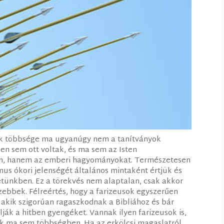
ok többsége ma ugyanúgy nem a tanítványok
en sem ott voltak, és ma sem az Isten
kon, hanem az emberi hagyományokat. Természetesen
mus ókori jelenségét általános mintaként értjük és
etünkben. Ez a törekvés nem alaptalan, csak akkor
zebbek. Félreértés, hogy a farizeusok egyszerűen
akik szigorúan ragaszkodnak a Bibliához és bár
ják a hitben gyengéket. Vannak ilyen farizeusok is,
ak ma sem többségben. Ha az erkölcsi magaslatról