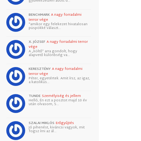
gyülekezetben adott d…
BENCHMARK
A nagy forradalmi
terror vége
"amikor egy felekezet hivatalosan
püspökké választ…
X. JÓZSEF
A nagy forradalmi terror
vége
A „költő” arra gondolt, hogy
alapvető különbség va…
KERESZTÉNY
A nagy forradalmi
terror vége
Péter, egyetértek. Amit írsz, az igaz,
a katolikus…
TUNDE
Személyiség és jellem
Helló, Én ezt a posztot majd 10 év
után olvasom, S…
SZALAI MIKLÓS
Erőgyűjtés
Jó pihenést, kiváncsi vagyok, mit
fogsz írni az ál…