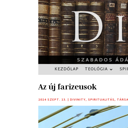
KEZDŐLAP
TEOLÓGIA
SPI
Az új farizeusok
2024 SZEPT. 13.
|
DIVINITY
,
SPIRITUALITÁS
,
TÁRS