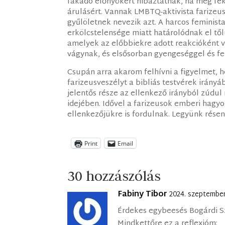
fakadó előnyökért hibáztatnak, ha meg fek
árulásért. Vannak LMBTQ-aktivista farizeu
gyűlöletnek nevezik azt. A harcos feminist
erkölcstelensége miatt határolódnak el től
amelyek az előbbiekre adott reakcióként v
vágynak, és elsősorban gyengeséggel és f
Csupán arra akarom felhívni a figyelmet, h
farizeusveszélyt a bibliás testvérek irányá
jelentős része az ellenkező irányból zúdul
idejében. Idővel a farizeusok emberi hagy
ellenkezőjükre is fordulnak. Legyünk résen
Print
Email
30 hozzászólás
Fabiny Tibor
2024. szeptember
Érdekes egybeesés Bogárdi Sz
Mindkettőre ez a reflexióm: