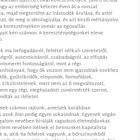
ikálisan újszerű etikai követelményeit. Julien Benda
ogy az emberiség kétezer éven át a rosszat
ta, majd megtörtént az írástudók árulása, és attól
t, de meg is ideologizálja, és azt kezdi méltányolni.
y a keresztényeken immár az egovallás
ait kéri számon. A kereszténységünket eleve
i.
k ma befogadásról, feltétel nélküli szeretetről,
gről, autenticitásról, szabadságról, az elfojtás
önismeret fontosságáról, mint a régi
tanítványait, hogy ők viszont nem igazodnak ezekhez
tők, gyűlölködők, elnyomók, homofóbok,
. Erkölcstelenek, mert nem az ő megváltozott,
nem egy régi, meghaladott zsinórmérték szerint,
ndták az ítéletet.
érnek számon rajtunk, amelyek korábban
és azok őrei pedig egyre sokasodnak. Egyesek vegán
 irgalom nevében bírálják ragadozó életmódunkat.
elem nevében ítélnek el bennünket kapitalista
ok is, akik ha fehérek vagyunk, a bőrszínünkből