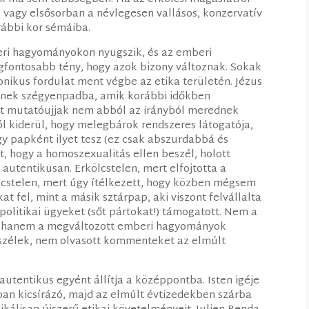
, vagy elsősorban a névlegesen vallásos, konzervatív
ábbi kor sémáiba.
eri hagyományokon nyugszik, és az emberi
fontosabb tény, hogy azok bizony változnak. Sokak
onikus fordulat ment végbe az etika területén. Jézus
lnek szégyenpadba, amik korábbi időkben
elt mutatóujjak nem abból az irányból merednek
ól kiderül, hogy melegbárok rendszeres látogatója,
gy papként ilyet tesz (ez csak abszurdabbá és
t, hogy a homoszexualitás ellen beszél, holott
, autentikusan. Erkölcstelen, mert elfojtotta a
kölcstelen, mert úgy ítélkezett, hogy közben mégsem
kat fel, mint a másik sztárpap, aki viszont felvállalta
 politikai ügyeket (sőt pártokat!) támogatott. Nem a
en, hanem a megváltozott emberi hagyományok
beszélek, nem olvasott kommenteket az elmúlt
utentikus egyént állítja a középpontba. Isten igéje
ban kicsírázó, majd az elmúlt évtizedekben szárba