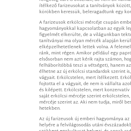
ítélkező farizeusokat a tanítványok között
körökben keressük, beleragadtunk egy kor
A farizeusok erkölcsi mércéje csupán emb
hagyományokkal kapcsolatban az egyik leg
figyelmét elkerülte, de a világunkban tekt
tanítványai ma olyan mércék alapján kerü
elképzelhetetlenek lettek volna. A felem
ránk, mint régen. Amikor például egy papr
elsősorban nem azt kérik rajta számon, ho
felháborítóbbá teszi a vétséget), hanem az
élhetne az új erkölcsi standardok szerint is
vágyait. Erkölcstelen, mert ítélkezett. Er
fojtotta el a vágyait, de nem is vállalta azo
és kilépett. Erkölcstelen, mert konzervatív
saját erkölcsi mércéje szerint erkölcstel
mércéje szerint az. Aki nem tudja, miről 
hetekben.
Az új farizeusok új emberi hagyománya az a
helyére a felvilágosodás utáni évszázadok