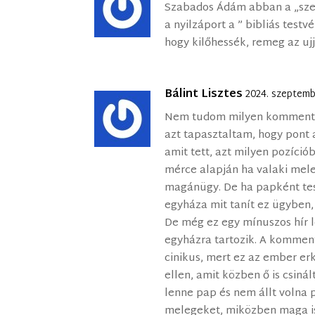
Szabados Ádám abban a „szer
a nyilzáport a ” bibliás testv
hogy kilőhessék, remeg az uj
Bálint Lisztes
2024. szeptemb
Nem tudom milyen kommentek
azt tapasztaltam, hogy pont
amit tett, azt milyen pozíciób
mérce alapján ha valaki meleg
magánügy. De ha papként tesz
egyháza mit tanít ez ügyben,
De még ez egy mínuszos hír
egyházra tartozik. A kommen
cinikus, mert ez az ember erkö
ellen, amit közben ő is csiná
lenne pap és nem állt volna p
melegeket, miközben maga is