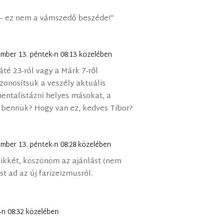
 – ez nem a vámszedő beszéde!”
ember 13. péntek-n 08:13 közelében
té 23-ról vagy a Márk 7-ről
zonosítsuk a veszély aktuális
entalistázni helyes másokat, a
e bennük? Hogy van ez, kedves Tibor?
ember 13. péntek-n 08:28 közelében
cikkét, köszönöm az ajánlást (nem
st ad az új farizeizmusról.
-n 08:32 közelében