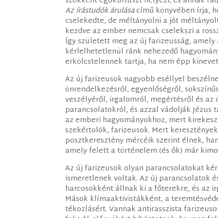
szökkent egokultuszt helyezi, és annak rad
Az írástudók árulása
című könyvében írja, h
cselekedte, de méltányolni a jót méltányol
kezdve az ember nemcsak cselekszi a rossza
Így született meg az új farizeusság, amel
kérlelhetetlenül ránk nehezedő hagyomány
erkölcstelennek tartja, ha nem épp kinevet
Az új farizeusok nagyobb eséllyel beszélne
önrendelkezésről, egyenlőségről, sokszínűsé
veszélyéről, irgalomról, megértésről és az 
parancsolatokról, és azzal vádolják Jézus 
az emberi hagyományokhoz, mert kirekesz
szekértolók, farizeusok. Mert keresztények
posztkeresztény mércéik szerint élnek, ha
amely felett a történelem (és ők) már kimo
Az új farizeusok olyan parancsolatokat k
ismeretlenek voltak. Az új parancsolatok 
harcosokként állnak ki a főterekre, és az
Mások klímaaktivistákként, a teremtésvéd
tékozlásért. Vannak antirasszista farizeus