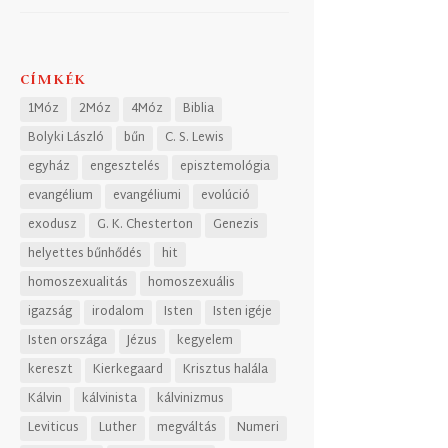
CÍMKÉK
1Móz
2Móz
4Móz
Biblia
Bolyki László
bűn
C. S. Lewis
egyház
engesztelés
episztemológia
evangélium
evangéliumi
evolúció
exodusz
G. K. Chesterton
Genezis
helyettes bűnhődés
hit
homoszexualitás
homoszexuális
igazság
irodalom
Isten
Isten igéje
Isten országa
Jézus
kegyelem
kereszt
Kierkegaard
Krisztus halála
Kálvin
kálvinista
kálvinizmus
Leviticus
Luther
megváltás
Numeri