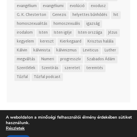
evangélium
evangéliumi
evolúció
exodusz
G. K. Chesterton
Genezis
helyettes bűnhődés
hit
homoszexualitás
homoszexuális
igazság
irodalom
Isten
Isten igéje
Isten országa
Jézus
kegyelem
kereszt
Kierkegaard
Krisztus halála
Kálvin
kálvinista
kálvinizmus
Leviticus
Luther
megváltás
Numeri
progresszív
Szabados Ádám
Szentlélek
Szentírás
szeretet
teremtés
Tűzfal
Tűzfal podcast
A weboldalon a minőségi felhasználói élmény érdekében sütiket
használunk.
Részletek