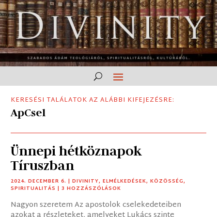
KERESÉSI TALÁLATOK AZ ALÁBBI KIFEJEZÉSRE:
ApCsel
Ünnepi hétköznapok
Tíruszban
2024. DECEMBER 6.
|
DIVINITY
,
ELMÉLKEDÉSEK
,
KÖZÖSSÉG
,
SPIRITUALITÁS
| 3 HOZZÁSZÓLÁSOK
Nagyon szeretem Az apostolok cselekedeteiben
azokat a részleteket, amelyeket Lukács szinte