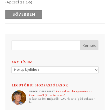
(ApCsel 21,1-6)
BŐVEBBEN
ARCHÍVUM
Archívum
LEGUTÓBBI HOZZÁSZÓLÁSOK
GERGELY ERZSÉBET
Reggeli naplójegyzetek az
Exoduszról (21) – Felkavaró
Idézet Ádám imájából: "„Urunk, a te igéd sokszor
f…