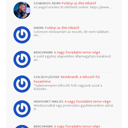
SZABADOS ÁDÁM
Polányi az élet titkáról
Az angol eredeti itt elérhető online: https://www.…
ENDRE
Polányi az élet titkáról
Szívesen elolvasnám az esszét, de nem találtam.
Ho…
BENCHMARK
A nagy forradalmi terror vége
A svéd egyház alapvetően államegyházi karakterű
an…
SZILÁGYI JÓZSEF
Rembrandt: A tékozló fiú
hazatérése
"Valamennyien tékozló fiúk vagyunk azzal a
különbs…
MENYHÁRT MIKLÓS
A nagy forradalmi terror vége
Mindazonáltal egy protestáns gyülekezetben adott
d…
BENCHMARK
A nagy forradalmi terror vége