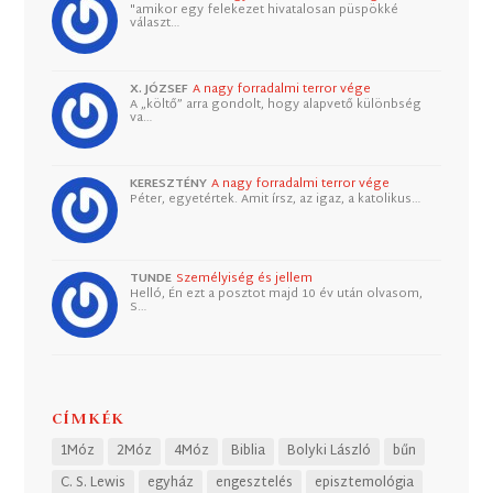
"amikor egy felekezet hivatalosan püspökké
választ…
X. JÓZSEF
A nagy forradalmi terror vége
A „költő” arra gondolt, hogy alapvető különbség
va…
KERESZTÉNY
A nagy forradalmi terror vége
Péter, egyetértek. Amit írsz, az igaz, a katolikus…
TUNDE
Személyiség és jellem
Helló, Én ezt a posztot majd 10 év után olvasom,
S…
CÍMKÉK
1Móz
2Móz
4Móz
Biblia
Bolyki László
bűn
C. S. Lewis
egyház
engesztelés
episztemológia