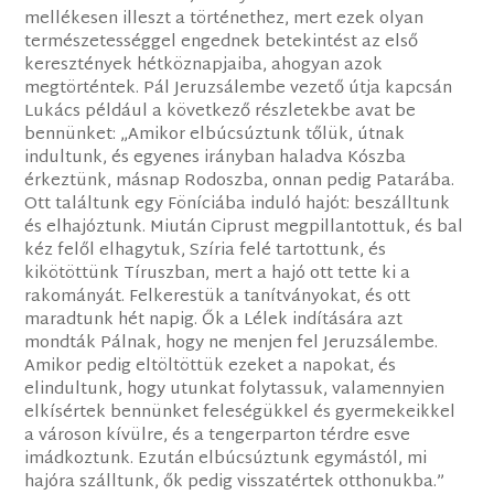
mellékesen illeszt a történethez, mert ezek olyan
természetességgel engednek betekintést az első
keresztények hétköznapjaiba, ahogyan azok
megtörténtek. Pál Jeruzsálembe vezető útja kapcsán
Lukács például a következő részletekbe avat be
bennünket: „Amikor elbúcsúztunk tőlük, útnak
indultunk, és egyenes irányban haladva Kószba
érkeztünk, másnap Rodoszba, onnan pedig Patarába.
Ott találtunk egy Föníciába induló hajót: beszálltunk
és elhajóztunk. Miután Ciprust megpillantottuk, és bal
kéz felől elhagytuk, Szíria felé tartottunk, és
kikötöttünk Tíruszban, mert a hajó ott tette ki a
rakományát. Felkerestük a tanítványokat, és ott
maradtunk hét napig. Ők a Lélek indítására azt
mondták Pálnak, hogy ne menjen fel Jeruzsálembe.
Amikor pedig eltöltöttük ezeket a napokat, és
elindultunk, hogy utunkat folytassuk, valamennyien
elkísértek bennünket feleségükkel és gyermekeikkel
a városon kívülre, és a tengerparton térdre esve
imádkoztunk. Ezután elbúcsúztunk egymástól, mi
hajóra szálltunk, ők pedig visszatértek otthonukba.”