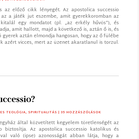
az előző cikk lényegét. Az apostolica successio
a az a játék jut eszembe, amit gyerekkoromban az
kitalál egy mondatot (pl. „az erkély hűvös”), és
ja, amit hallott, majd a következő is, aztán ő is, és
só gyerek aztán elmondja hangosan, hogy az ő fülébe
ék azért vicces, mert az üzenet akaratlanul is torzul.
uccessio?
ES TEOLÓGIA
,
SPIRITUALITÁS
| 35 HOZZÁSZÓLÁSOK
 egyház által közvetített kegyelem töretlenségét az
o biztosítja. Az apostolica successio katolikus és
al való (ipse) azonosságát abban látja, hogy a