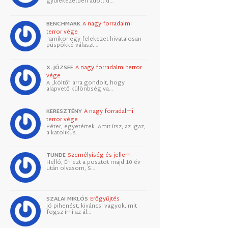
gyülekezetben adott d…
BENCHMARK
A nagy forradalmi
terror vége
"amikor egy felekezet hivatalosan
püspökké választ…
X. JÓZSEF
A nagy forradalmi terror
vége
A „költő” arra gondolt, hogy
alapvető különbség va…
KERESZTÉNY
A nagy forradalmi
terror vége
Péter, egyetértek. Amit írsz, az igaz,
a katolikus…
TUNDE
Személyiség és jellem
Helló, Én ezt a posztot majd 10 év
után olvasom, S…
SZALAI MIKLÓS
Erőgyűjtés
Jó pihenést, kiváncsi vagyok, mit
fogsz írni az ál…