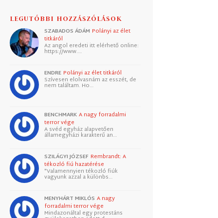
LEGUTÓBBI HOZZÁSZÓLÁSOK
SZABADOS ÁDÁM
Polányi az élet
titkáról
Az angol eredeti itt elérhető online:
https://www.…
ENDRE
Polányi az élet titkáról
Szívesen elolvasnám az esszét, de
nem találtam. Ho…
BENCHMARK
A nagy forradalmi
terror vége
A svéd egyház alapvetően
államegyházi karakterű an…
SZILÁGYI JÓZSEF
Rembrandt: A
tékozló fiú hazatérése
"Valamennyien tékozló fiúk
vagyunk azzal a különbs…
MENYHÁRT MIKLÓS
A nagy
forradalmi terror vége
Mindazonáltal egy protestáns