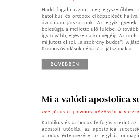
Hadd fogalmazzam meg egyszerűbben is 
katolikus és ortodox elképzelését hallv
óvodában játszottunk. Az egyik gyerek 
belesúgja a mellette ülő fülébe. Ő továbbad
így tovább, egészen a kör végéig. Az utol
mi jutott el (pl. „a szekrény büdös”). A ját
Rutinos óvodások néha rá is játszanak a...
BŐVEBBEN
Mi a valódi apostolica s
2012. JÚLIUS 25.
|
DIVINITY
,
KÖZÖSSÉG
,
RENDSZER
Katolikus és orthodox felfogás szerint az
apostoli utódlás, az apostolica successi
ortodox értelmezése az egyház önmagáv