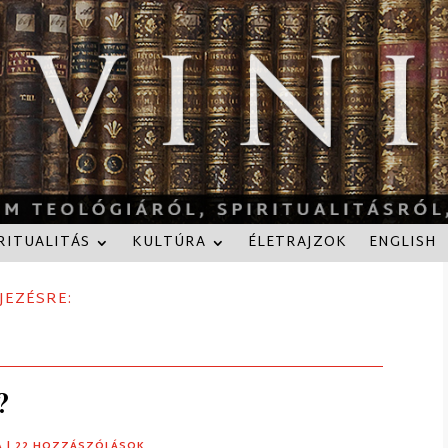
RITUALITÁS
KULTÚRA
ÉLETRAJZOK
ENGLISH
JEZÉSRE:
?
A
| 22 HOZZÁSZÓLÁSOK