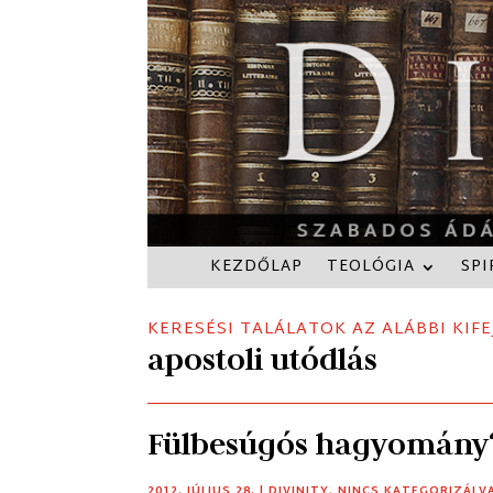
KEZDŐLAP
TEOLÓGIA
SPI
KERESÉSI TALÁLATOK AZ ALÁBBI KIFE
apostoli utódlás
Fülbesúgós hagyomány
2012. JÚLIUS 28.
|
DIVINITY
,
NINCS KATEGORIZÁLV