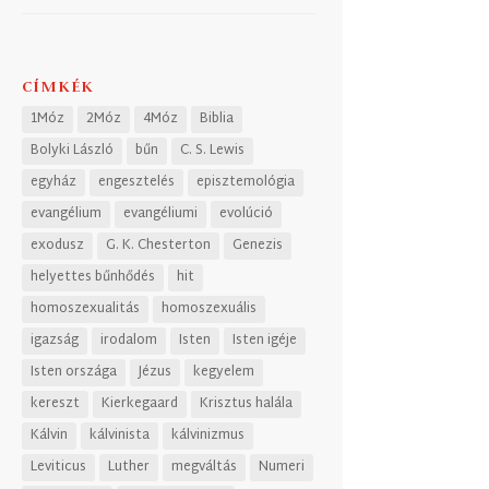
CÍMKÉK
1Móz
2Móz
4Móz
Biblia
Bolyki László
bűn
C. S. Lewis
egyház
engesztelés
episztemológia
evangélium
evangéliumi
evolúció
exodusz
G. K. Chesterton
Genezis
helyettes bűnhődés
hit
homoszexualitás
homoszexuális
igazság
irodalom
Isten
Isten igéje
Isten országa
Jézus
kegyelem
kereszt
Kierkegaard
Krisztus halála
Kálvin
kálvinista
kálvinizmus
Leviticus
Luther
megváltás
Numeri