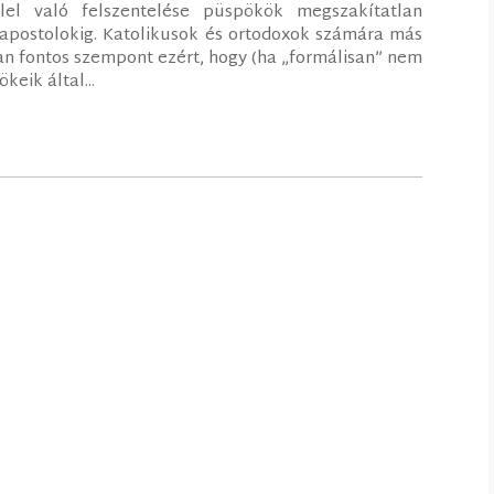
lel való felszentelése püspökök megszakítatlan
 apostolokig. Katolikusok és ortodoxok számára más
 fontos szempont ezért, hogy (ha „formálisan” nem
keik által...