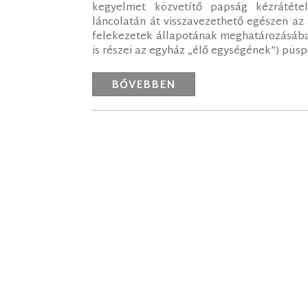
kegyelmet közvetítő papság kézrátétel
láncolatán át visszavezethető egészen az
felekezetek állapotának meghatározásában
is részei az egyház „élő egységének”) püspö
BŐVEBBEN