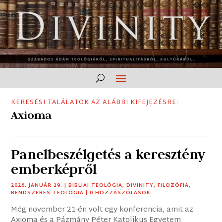
KERESÉSI TALÁLATOK AZ ALÁBBI KIFEJEZÉSRE:
Axioma
Panelbeszélgetés a keresztény
emberképről
2026. JANUÁR 19.
|
BIBLIAI TEOLÓGIA
,
DIVINITY
,
FILOZÓFIA
,
RENDSZERES TEOLÓGIA
| 0 HOZZÁSZÓLÁSOK
Még november 21-én volt egy konferencia, amit az
Axioma és a Pázmány Péter Katolikus Egyetem