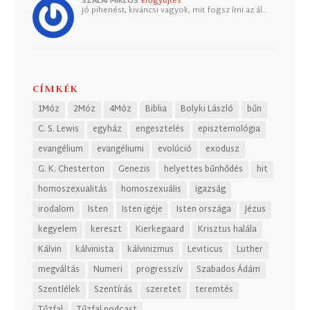
SZALAI MIKLÓS
Erőgyűjtés
Jó pihenést, kiváncsi vagyok, mit fogsz írni az ál…
CÍMKÉK
1Móz
2Móz
4Móz
Biblia
Bolyki László
bűn
C. S. Lewis
egyház
engesztelés
episztemológia
evangélium
evangéliumi
evolúció
exodusz
G. K. Chesterton
Genezis
helyettes bűnhődés
hit
homoszexualitás
homoszexuális
igazság
irodalom
Isten
Isten igéje
Isten országa
Jézus
kegyelem
kereszt
Kierkegaard
Krisztus halála
Kálvin
kálvinista
kálvinizmus
Leviticus
Luther
megváltás
Numeri
progresszív
Szabados Ádám
Szentlélek
Szentírás
szeretet
teremtés
Tűzfal
Tűzfal podcast