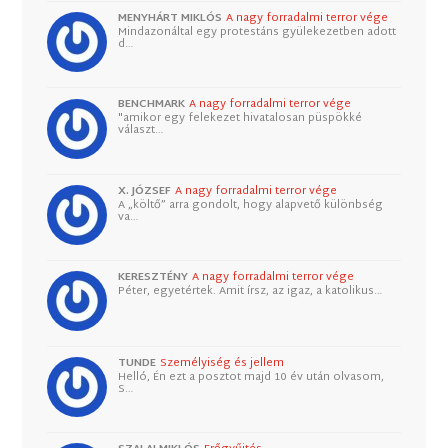
MENYHÁRT MIKLÓS
A nagy forradalmi terror vége
Mindazonáltal egy protestáns gyülekezetben adott
d…
BENCHMARK
A nagy forradalmi terror vége
"amikor egy felekezet hivatalosan püspökké
választ…
X. JÓZSEF
A nagy forradalmi terror vége
A „költő” arra gondolt, hogy alapvető különbség
va…
KERESZTÉNY
A nagy forradalmi terror vége
Péter, egyetértek. Amit írsz, az igaz, a katolikus…
TUNDE
Személyiség és jellem
Helló, Én ezt a posztot majd 10 év után olvasom,
S…