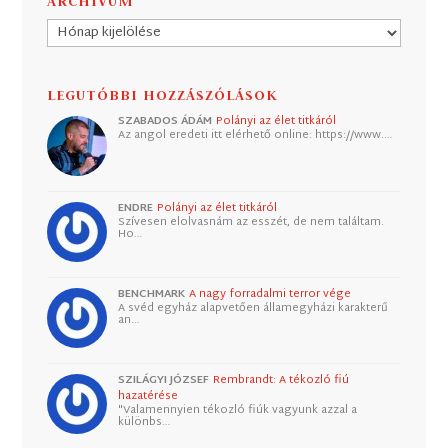
ARCHÍVUM
Archívum
LEGUTÓBBI HOZZÁSZÓLÁSOK
SZABADOS ÁDÁM
Polányi az élet titkáról
Az angol eredeti itt elérhető online: https://www.…
ENDRE
Polányi az élet titkáról
Szívesen elolvasnám az esszét, de nem találtam.
Ho…
BENCHMARK
A nagy forradalmi terror vége
A svéd egyház alapvetően államegyházi karakterű
an…
SZILÁGYI JÓZSEF
Rembrandt: A tékozló fiú
hazatérése
"Valamennyien tékozló fiúk vagyunk azzal a
különbs…