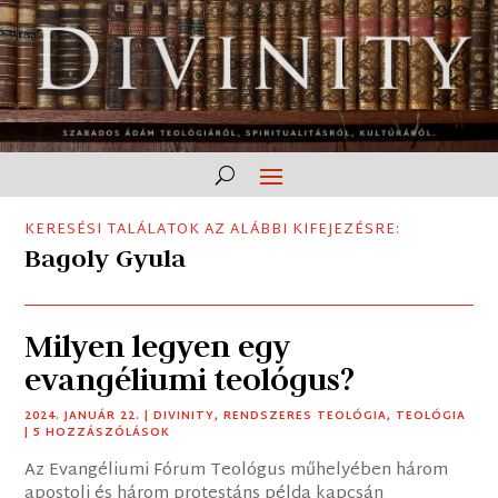
KERESÉSI TALÁLATOK AZ ALÁBBI KIFEJEZÉSRE:
Bagoly Gyula
Milyen legyen egy
evangéliumi teológus?
2024. JANUÁR 22.
|
DIVINITY
,
RENDSZERES TEOLÓGIA
,
TEOLÓGIA
| 5 HOZZÁSZÓLÁSOK
Az Evangéliumi Fórum Teológus műhelyében három
apostoli és három protestáns példa kapcsán