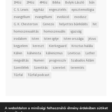
1Móz
2Móz
4Móz
Biblia
Bolyki László
bűn
C. S. Lewis
egyház
engesztelés
episztemológia
evangélium
evangéliumi
evolúció
exodusz
G. K. Chesterton
Genezis
helyettes bűnhődés
hit
homoszexualitás
homoszexuális
igazság
irodalom
Isten
Isten igéje
Isten országa
Jézus
kegyelem
kereszt
Kierkegaard
Krisztus halála
Kálvin
kálvinista
kálvinizmus
Leviticus
Luther
megváltás
Numeri
progresszív
Szabados Ádám
Szentlélek
Szentírás
szeretet
teremtés
Tűzfal
Tűzfal podcast
A weboldalon a minőségi felhasználói élmény érdekében sütiket