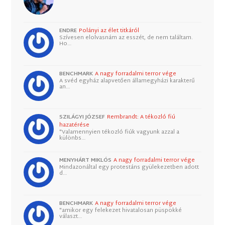
ENDRE
Polányi az élet titkáról
Szívesen elolvasnám az esszét, de nem találtam.
Ho…
BENCHMARK
A nagy forradalmi terror vége
A svéd egyház alapvetően államegyházi karakterű
an…
SZILÁGYI JÓZSEF
Rembrandt: A tékozló fiú
hazatérése
"Valamennyien tékozló fiúk vagyunk azzal a
különbs…
MENYHÁRT MIKLÓS
A nagy forradalmi terror vége
Mindazonáltal egy protestáns gyülekezetben adott
d…
BENCHMARK
A nagy forradalmi terror vége
"amikor egy felekezet hivatalosan püspökké
választ…