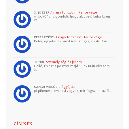
X. JÓZSEF
A nagy forradalmi terror vége
A „költő” arra gondolt, hogy alapvető különbség
va…
KERESZTÉNY
A nagy forradalmi terror vége
Péter, egyetértek. Amit írsz, az igaz, a katolikus…
TUNDE
Személyiség és jellem
Helló, Én ezt a posztot majd 10 év után olvasom,
S…
SZALAI MIKLÓS
Erőgyűjtés
Jó pihenést, kiváncsi vagyok, mit fogsz írni az ál…
CÍMKÉK