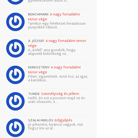
gyülekezetben adott d…
BENCHMARK
A nagy forradalmi
terror vége
"amikor egy felekezet hivatalosan
püspökké választ…
X. JÓZSEF
A nagy forradalmi terror
vége
A „költő” arra gondolt, hogy
alapvető különbség va…
KERESZTÉNY
A nagy forradalmi
terror vége
Péter, egyetértek. Amit írsz, az igaz,
a katolikus…
TUNDE
Személyiség és jellem
Helló, Én ezt a posztot majd 10 év
után olvasom, S…
SZALAI MIKLÓS
Erőgyűjtés
Jó pihenést, kiváncsi vagyok, mit
fogsz írni az ál…