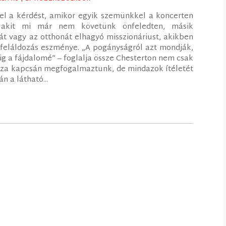
fel a kérdést, amikor egyik szemünkkel a koncerten
k, akit mi már nem követünk önfeledten, másik
t vagy az otthonát elhagyó misszionáriust, akikben
feláldozás eszménye. „A pogányságról azt mondják,
ig a fájdalomé” – foglalja össze Chesterton nem csak
issza kapcsán megfogalmaztunk, de mindazok ítéletét
n a látható...