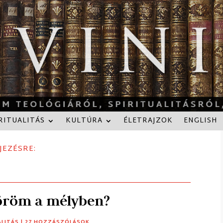
RITUALITÁS
KULTÚRA
ÉLETRAJZOK
ENGLISH
JEZÉSRE:
 öröm a mélyben?
ALITÁS
| 27 HOZZÁSZÓLÁSOK