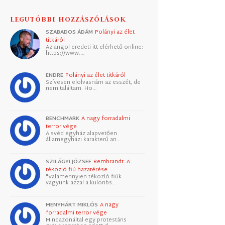
LEGUTÓBBI HOZZÁSZÓLÁSOK
SZABADOS ÁDÁM
Polányi az élet
titkáról
Az angol eredeti itt elérhető online:
https://www.…
ENDRE
Polányi az élet titkáról
Szívesen elolvasnám az esszét, de
nem találtam. Ho…
BENCHMARK
A nagy forradalmi
terror vége
A svéd egyház alapvetően
államegyházi karakterű an…
SZILÁGYI JÓZSEF
Rembrandt: A
tékozló fiú hazatérése
"Valamennyien tékozló fiúk
vagyunk azzal a különbs…
MENYHÁRT MIKLÓS
A nagy
forradalmi terror vége
Mindazonáltal egy protestáns