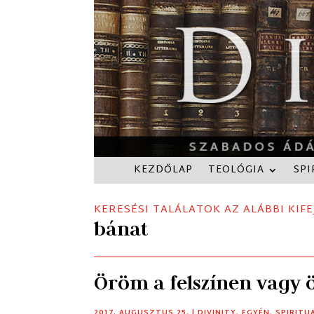
KEZDŐLAP
TEOLÓGIA
SPI
KERESÉSI TALÁLATOK AZ ALÁBBI KIFE
bánat
Öröm a felszínen vagy
2017. AUGUSZTUS 25.
|
DIVINITY
,
EGYÉN
,
SPIRITU