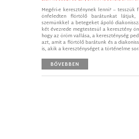
Megéri-e kereszténynek lenni? – tesszük 
önfeledten flörtölő barátunkat látju
szemünkkel a betegeket ápoló diakonisszá
két évezrede megtestesül a keresztény ön
hogy az öröm vallása, a kereszténység ped
azt, amit a flörtölő barátunk és a diakon
is, akik a kereszténységet a történelme sorá
BŐVEBBEN