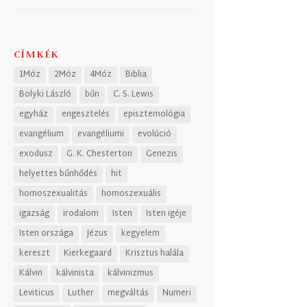
CÍMKÉK
1Móz
2Móz
4Móz
Biblia
Bolyki László
bűn
C. S. Lewis
egyház
engesztelés
episztemológia
evangélium
evangéliumi
evolúció
exodusz
G. K. Chesterton
Genezis
helyettes bűnhődés
hit
homoszexualitás
homoszexuális
igazság
irodalom
Isten
Isten igéje
Isten országa
Jézus
kegyelem
kereszt
Kierkegaard
Krisztus halála
Kálvin
kálvinista
kálvinizmus
Leviticus
Luther
megváltás
Numeri