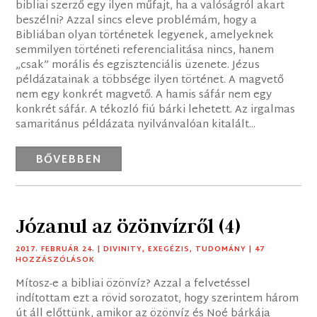
bibliai szerző egy ilyen műfajt, ha a valóságról akart
beszélni? Azzal sincs eleve problémám, hogy a
Bibliában olyan történetek legyenek, amelyeknek
semmilyen történeti referencialitása nincs, hanem
„csak” morális és egzisztenciális üzenete. Jézus
példázatainak a többsége ilyen történet. A magvető
nem egy konkrét magvető. A hamis sáfár nem egy
konkrét sáfár. A tékozló fiú bárki lehetett. Az irgalmas
samaritánus példázata nyilvánvalóan kitalált...
BŐVEBBEN
Józanul az özönvízről (4)
2017. FEBRUÁR 24.
|
DIVINITY
,
EXEGÉZIS
,
TUDOMÁNY
| 47
HOZZÁSZÓLÁSOK
Mítosz-e a bibliai özönvíz? Azzal a felvetéssel
indítottam ezt a rövid sorozatot, hogy szerintem három
út áll előttünk, amikor az özönvíz és Noé bárkája