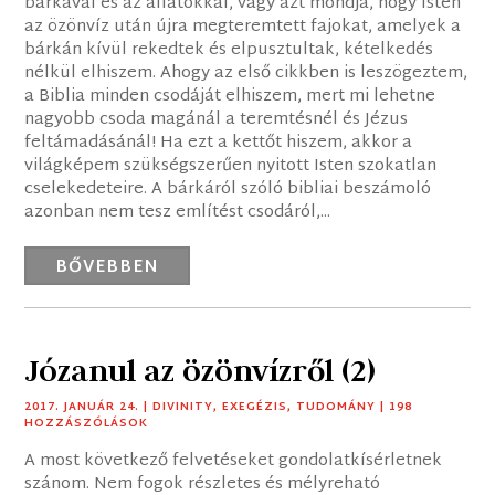
bárkával és az állatokkal, vagy azt mondja, hogy Isten
az özönvíz után újra megteremtett fajokat, amelyek a
bárkán kívül rekedtek és elpusztultak, kételkedés
nélkül elhiszem. Ahogy az első cikkben is leszögeztem,
a Biblia minden csodáját elhiszem, mert mi lehetne
nagyobb csoda magánál a teremtésnél és Jézus
feltámadásánál! Ha ezt a kettőt hiszem, akkor a
világképem szükségszerűen nyitott Isten szokatlan
cselekedeteire. A bárkáról szóló bibliai beszámoló
azonban nem tesz említést csodáról,...
BŐVEBBEN
Józanul az özönvízről (2)
2017. JANUÁR 24.
|
DIVINITY
,
EXEGÉZIS
,
TUDOMÁNY
| 198
HOZZÁSZÓLÁSOK
A most következő felvetéseket gondolatkísérletnek
szánom. Nem fogok részletes és mélyreható