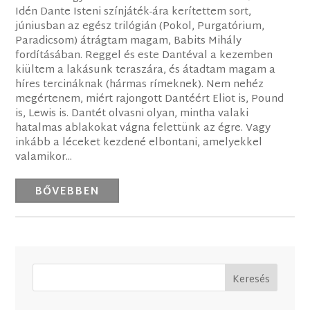
Idén Dante Isteni színjáték-ára kerítettem sort,
júniusban az egész trilógián (Pokol, Purgatórium,
Paradicsom) átrágtam magam, Babits Mihály
fordításában. Reggel és este Dantéval a kezemben
kiültem a lakásunk teraszára, és átadtam magam a
híres tercináknak (hármas rímeknek). Nem nehéz
megértenem, miért rajongott Dantéért Eliot is, Pound
is, Lewis is. Dantét olvasni olyan, mintha valaki
hatalmas ablakokat vágna felettünk az égre. Vagy
inkább a léceket kezdené elbontani, amelyekkel
valamikor...
BŐVEBBEN