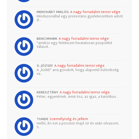
MENYHÁRT MIKLÓS
A nagy forradalmi terror vége
Mindazonáltal egy protestáns gyülekezetben adott
d…
BENCHMARK
A nagy forradalmi terror vége
"amikor egy felekezet hivatalosan püspökké
választ…
X. JÓZSEF
A nagy forradalmi terror vége
A „költő” arra gondolt, hogy alapvető különbség
va…
KERESZTÉNY
A nagy forradalmi terror vége
Péter, egyetértek. Amit írsz, az igaz, a katolikus…
TUNDE
Személyiség és jellem
Helló, Én ezt a posztot majd 10 év után olvasom,
S…