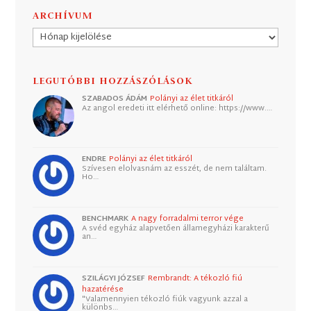
ARCHÍVUM
Archívum
LEGUTÓBBI HOZZÁSZÓLÁSOK
SZABADOS ÁDÁM
Polányi az élet titkáról
Az angol eredeti itt elérhető online: https://www.…
ENDRE
Polányi az élet titkáról
Szívesen elolvasnám az esszét, de nem találtam.
Ho…
BENCHMARK
A nagy forradalmi terror vége
A svéd egyház alapvetően államegyházi karakterű
an…
SZILÁGYI JÓZSEF
Rembrandt: A tékozló fiú
hazatérése
"Valamennyien tékozló fiúk vagyunk azzal a
különbs…