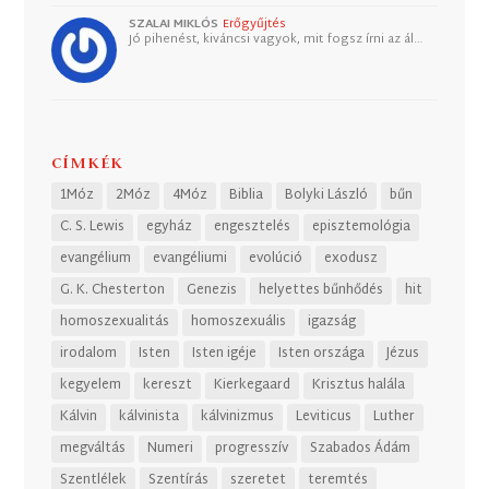
SZALAI MIKLÓS
Erőgyűjtés
Jó pihenést, kiváncsi vagyok, mit fogsz írni az ál…
CÍMKÉK
1Móz
2Móz
4Móz
Biblia
Bolyki László
bűn
C. S. Lewis
egyház
engesztelés
episztemológia
evangélium
evangéliumi
evolúció
exodusz
G. K. Chesterton
Genezis
helyettes bűnhődés
hit
homoszexualitás
homoszexuális
igazság
irodalom
Isten
Isten igéje
Isten országa
Jézus
kegyelem
kereszt
Kierkegaard
Krisztus halála
Kálvin
kálvinista
kálvinizmus
Leviticus
Luther
megváltás
Numeri
progresszív
Szabados Ádám
Szentlélek
Szentírás
szeretet
teremtés