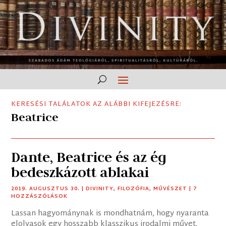
KERESÉSI TALÁLATOK AZ ALÁBBI KIFEJEZÉSRE:
Beatrice
Dante, Beatrice és az ég
bedeszkázott ablakai
2019. AUGUSZTUS 30.
|
DIVINITY
,
FILOZÓFIA
,
MŰVÉSZET
| 7
HOZZÁSZÓLÁSOK
Lassan hagyománynak is mondhatnám, hogy nyaranta
elolvasok egy hosszabb klasszikus irodalmi művet.