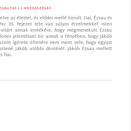
ITUALITÁS
| 1 HOZZÁSZÓLÁS
ve az élettel, és elődei mellé került. Fiai, Ézsau és
sz 35. fejezet tele van súlyos érzelmekkel. Isten
t oltárt annak emlékére, hogy megmenekült Ézsau
ülönös jelentéssel bír annak a fényében, hogy Jákób
iszont ígérete ellenére nem ment vele, hogy együtt
sítené Jákób utóbbi döntését. Jákób Ézsau mellett
fiai...