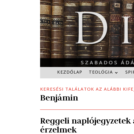
KEZDŐLAP
TEOLÓGIA
SPI
KERESÉSI TALÁLATOK AZ ALÁBBI KIFE
Benjámin
Reggeli naplójegyzetek a
érzelmek