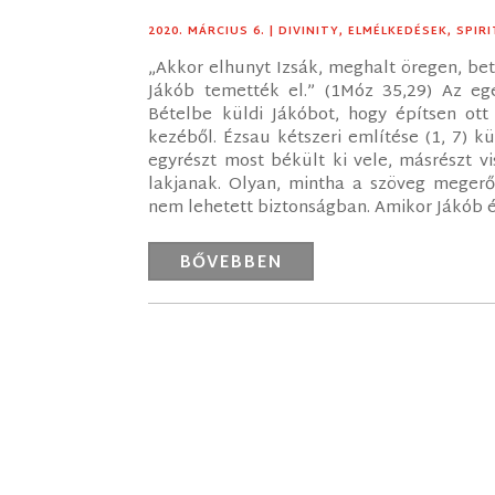
2020. MÁRCIUS 6.
|
DIVINITY
,
ELMÉLKEDÉSEK
,
SPIR
„Akkor elhunyt Izsák, meghalt öregen, betel
Jákób temették el.” (1Móz 35,29) Az egé
Bételbe küldi Jákóbot, hogy építsen ot
kezéből. Ézsau kétszeri említése (1, 7) k
egyrészt most békült ki vele, másrészt v
lakjanak. Olyan, mintha a szöveg megerő
nem lehetett biztonságban. Amikor Jákób és 
BŐVEBBEN