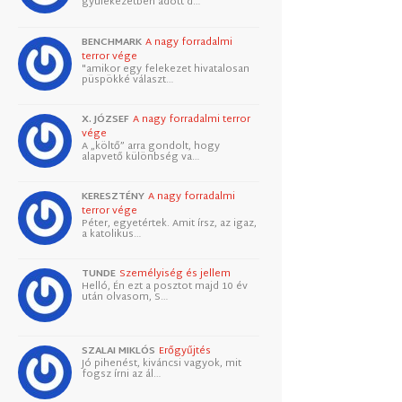
gyülekezetben adott d…
BENCHMARK
A nagy forradalmi
terror vége
"amikor egy felekezet hivatalosan
püspökké választ…
X. JÓZSEF
A nagy forradalmi terror
vége
A „költő” arra gondolt, hogy
alapvető különbség va…
KERESZTÉNY
A nagy forradalmi
terror vége
Péter, egyetértek. Amit írsz, az igaz,
a katolikus…
TUNDE
Személyiség és jellem
Helló, Én ezt a posztot majd 10 év
után olvasom, S…
SZALAI MIKLÓS
Erőgyűjtés
Jó pihenést, kiváncsi vagyok, mit
fogsz írni az ál…