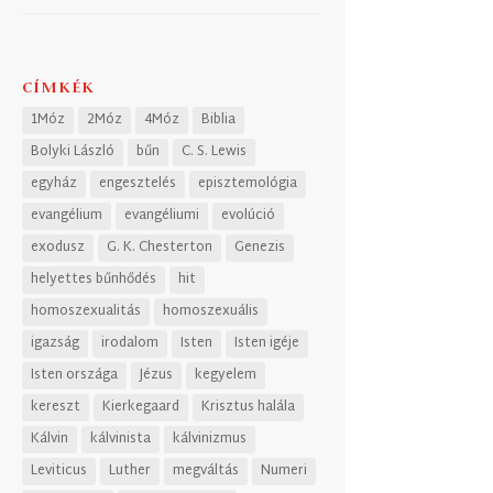
CÍMKÉK
1Móz
2Móz
4Móz
Biblia
Bolyki László
bűn
C. S. Lewis
egyház
engesztelés
episztemológia
evangélium
evangéliumi
evolúció
exodusz
G. K. Chesterton
Genezis
helyettes bűnhődés
hit
homoszexualitás
homoszexuális
igazság
irodalom
Isten
Isten igéje
Isten országa
Jézus
kegyelem
kereszt
Kierkegaard
Krisztus halála
Kálvin
kálvinista
kálvinizmus
Leviticus
Luther
megváltás
Numeri