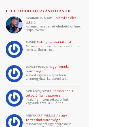
LEGUTÓBBI HOZZÁSZÓLÁSOK
SZABADOS ÁDÁM
Polányi az élet
titkáról
Az angol eredeti itt elérhető online:
https://www.…
ENDRE
Polányi az élet titkáról
Szívesen elolvasnám az esszét, de
nem találtam. Ho…
BENCHMARK
A nagy forradalmi
terror vége
A svéd egyház alapvetően
államegyházi karakterű an…
SZILÁGYI JÓZSEF
Rembrandt: A
tékozló fiú hazatérése
"Valamennyien tékozló fiúk
vagyunk azzal a különbs…
MENYHÁRT MIKLÓS
A nagy
forradalmi terror vége
Mindazonáltal egy protestáns