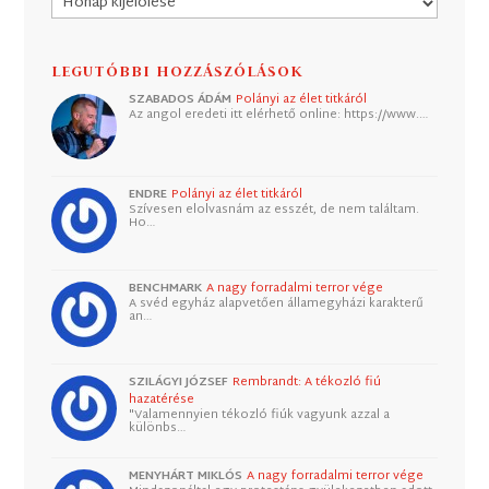
LEGUTÓBBI HOZZÁSZÓLÁSOK
SZABADOS ÁDÁM
Polányi az élet titkáról
Az angol eredeti itt elérhető online: https://www.…
ENDRE
Polányi az élet titkáról
Szívesen elolvasnám az esszét, de nem találtam.
Ho…
BENCHMARK
A nagy forradalmi terror vége
A svéd egyház alapvetően államegyházi karakterű
an…
SZILÁGYI JÓZSEF
Rembrandt: A tékozló fiú
hazatérése
"Valamennyien tékozló fiúk vagyunk azzal a
különbs…
MENYHÁRT MIKLÓS
A nagy forradalmi terror vége