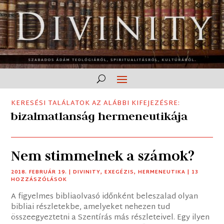
KERESÉSI TALÁLATOK AZ ALÁBBI KIFEJEZÉSRE:
bizalmatlanság hermeneutikája
Nem stimmelnek a számok?
2018. FEBRUÁR 19.
|
DIVINITY
,
EXEGÉZIS
,
HERMENEUTIKA
| 13
HOZZÁSZÓLÁSOK
A figyelmes bibliaolvasó időnként beleszalad olyan
bibliai részletekbe, amelyeket nehezen tud
összeegyeztetni a Szentírás más részleteivel. Egy ilyen