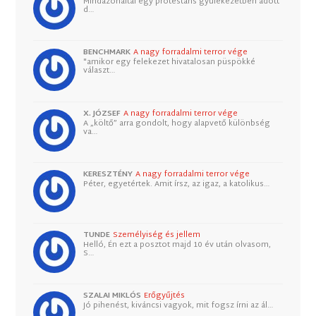
Mindazonáltal egy protestáns gyülekezetben adott
d…
BENCHMARK
A nagy forradalmi terror vége
"amikor egy felekezet hivatalosan püspökké
választ…
X. JÓZSEF
A nagy forradalmi terror vége
A „költő” arra gondolt, hogy alapvető különbség
va…
KERESZTÉNY
A nagy forradalmi terror vége
Péter, egyetértek. Amit írsz, az igaz, a katolikus…
TUNDE
Személyiség és jellem
Helló, Én ezt a posztot majd 10 év után olvasom,
S…
SZALAI MIKLÓS
Erőgyűjtés
Jó pihenést, kiváncsi vagyok, mit fogsz írni az ál…