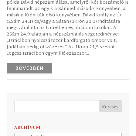
példa Dávid népszámlálása, amelyről két beszámoló is
fennmaradt: az egyik a Sámuel második könyvében, a
másik a Krónikák első könyvében. Dávid király az Úr
(2Sám 24,1) és/vagy a Sátán (1Krón 21,1) indítására
megszámlálta az Izráelben és Júdában lakókat. A
2Sám 24,9 alapján a népszámlálás végeredménye:
„Izráelben nyolcszázezer kardforgató ember volt,
Júdában pedig ötszázezer.” Az 1Krón 21,5 szerint:
„egész Izráelben egymillió-százezer...
BŐVEBBEN
ARCHÍVUM
Archívum