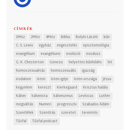
CÍMKÉK
1Móz
2Móz
4Móz
Biblia
Bolyki László
bűn
C. S. Lewis
egyház
engesztelés
episztemológia
evangélium
evangéliumi
evolúció
exodusz
G. K. Chesterton
Genezis
helyettes bűnhődés
hit
homoszexualitás
homoszexuális
igazság
irodalom
Isten
Isten igéje
Isten országa
Jézus
kegyelem
kereszt
Kierkegaard
Krisztus halála
Kálvin
kálvinista
kálvinizmus
Leviticus
Luther
megváltás
Numeri
progresszív
Szabados Ádám
Szentlélek
Szentírás
szeretet
teremtés
Tűzfal
Tűzfal podcast