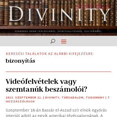
KERESÉSI TALÁLATOK AZ ALÁBBI KIFEJEZÉSRE:
bizonyítás
Videófelvételek vagy
szemtanúk beszámolói?
2013. SZEPTEMBER 21.
|
DIVINITY
,
TÁRSADALOM
,
TUDOMÁNY
| 7
HOZZÁSZÓLÁSOK
Szeptember 18-án Bassár el-Aszad szír elnök egyórás
interjút adott az egyik amerikai tévécsatornának. A