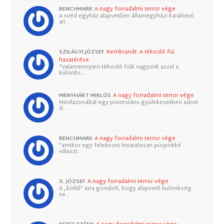
BENCHMARK
A nagy forradalmi terror vége
A svéd egyház alapvetően államegyházi karakterű
an…
SZILÁGYI JÓZSEF
Rembrandt: A tékozló fiú
hazatérése
"Valamennyien tékozló fiúk vagyunk azzal a
különbs…
MENYHÁRT MIKLÓS
A nagy forradalmi terror vége
Mindazonáltal egy protestáns gyülekezetben adott
d…
BENCHMARK
A nagy forradalmi terror vége
"amikor egy felekezet hivatalosan püspökké
választ…
X. JÓZSEF
A nagy forradalmi terror vége
A „költő” arra gondolt, hogy alapvető különbség
va…