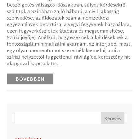
beszélgetés válságos időszakban, súlyos kérdésekről
szólt (pl. a Szíriában zajló háború, a civil lakosság
szenvedése, az áldozatok száma, nemzetközi
egyezmények betartása, a vegyi fegyverek használata,
ezen fegyverkészletek átadása és megsemmisítése,
Szíria jövője). Anélkül, hogy ezeknek a kérdéseknek a
fontosságát minimalizálni akarnám, az interjúból most
egy olyan momentumot szeretnék kiemelni, ami a
szíriai helyzettől függetlenül rávilágít a keresztény hit
alapjaival kapcsolatos...
BŐVEBBEN