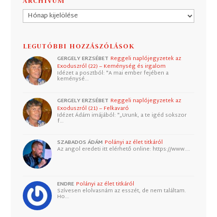
ARCHÍVUM
Archívum
LEGUTÓBBI HOZZÁSZÓLÁSOK
GERGELY ERZSÉBET
Reggeli naplójegyzetek az
Exoduszról (22) – Keménység és irgalom
Idézet a posztból: "A mai ember fejében a
keménysé…
GERGELY ERZSÉBET
Reggeli naplójegyzetek az
Exoduszról (21) – Felkavaró
Idézet Ádám imájából: "„Urunk, a te igéd sokszor
f…
SZABADOS ÁDÁM
Polányi az élet titkáról
Az angol eredeti itt elérhető online: https://www.…
ENDRE
Polányi az élet titkáról
Szívesen elolvasnám az esszét, de nem találtam.
Ho…