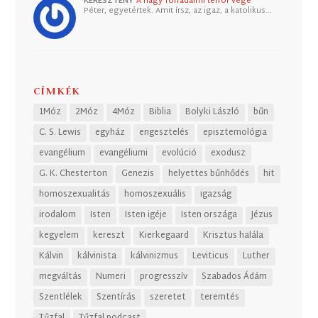
KERESZTÉNY
A nagy forradalmi terror vége
Péter, egyetértek. Amit írsz, az igaz, a katolikus…
CÍMKÉK
1Móz
2Móz
4Móz
Biblia
Bolyki László
bűn
C. S. Lewis
egyház
engesztelés
episztemológia
evangélium
evangéliumi
evolúció
exodusz
G. K. Chesterton
Genezis
helyettes bűnhődés
hit
homoszexualitás
homoszexuális
igazság
irodalom
Isten
Isten igéje
Isten országa
Jézus
kegyelem
kereszt
Kierkegaard
Krisztus halála
Kálvin
kálvinista
kálvinizmus
Leviticus
Luther
megváltás
Numeri
progresszív
Szabados Ádám
Szentlélek
Szentírás
szeretet
teremtés
Tűzfal
Tűzfal podcast