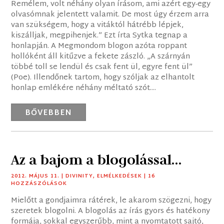
Remélem, volt néhány olyan írásom, ami azért egy-egy
olvasómnak jelentett valamit. De most úgy érzem arra
van szükségem, hogy a vitáktól hátrébb lépjek,
kiszálljak, megpihenjek.” Ezt írta Sytka tegnap a
honlapján. A Megmondom blogon azóta roppant
hollóként áll kitűzve a fekete zászló. „A szárnyán
többé toll se lendül és csak fent ül, egyre fent ül”
(Poe). Illendőnek tartom, hogy szóljak az elhantolt
honlap emlékére néhány méltató szót....
BŐVEBBEN
Az a bajom a blogolással…
2012. MÁJUS 11.
|
DIVINITY
,
ELMÉLKEDÉSEK
| 16
HOZZÁSZÓLÁSOK
Mielőtt a gondjaimra rátérek, le akarom szögezni, hogy
szeretek blogolni. A blogolás az írás gyors és hatékony
formája, sokkal egyszerűbb, mint a nyomtatott sajtó,