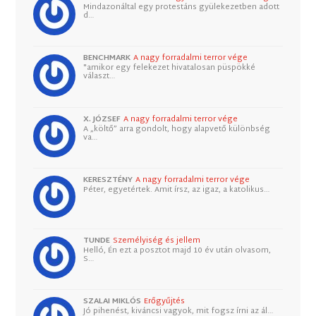
Mindazonáltal egy protestáns gyülekezetben adott
d…
BENCHMARK
A nagy forradalmi terror vége
"amikor egy felekezet hivatalosan püspökké
választ…
X. JÓZSEF
A nagy forradalmi terror vége
A „költő” arra gondolt, hogy alapvető különbség
va…
KERESZTÉNY
A nagy forradalmi terror vége
Péter, egyetértek. Amit írsz, az igaz, a katolikus…
TUNDE
Személyiség és jellem
Helló, Én ezt a posztot majd 10 év után olvasom,
S…
SZALAI MIKLÓS
Erőgyűjtés
Jó pihenést, kiváncsi vagyok, mit fogsz írni az ál…