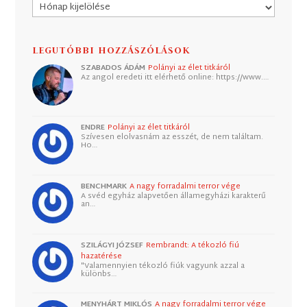
Archívum
LEGUTÓBBI HOZZÁSZÓLÁSOK
SZABADOS ÁDÁM
Polányi az élet titkáról
Az angol eredeti itt elérhető online: https://www.…
ENDRE
Polányi az élet titkáról
Szívesen elolvasnám az esszét, de nem találtam.
Ho…
BENCHMARK
A nagy forradalmi terror vége
A svéd egyház alapvetően államegyházi karakterű
an…
SZILÁGYI JÓZSEF
Rembrandt: A tékozló fiú
hazatérése
"Valamennyien tékozló fiúk vagyunk azzal a
különbs…
MENYHÁRT MIKLÓS
A nagy forradalmi terror vége