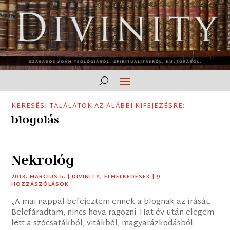
KERESÉSI TALÁLATOK AZ ALÁBBI KIFEJEZÉSRE:
blogolás
Nekrológ
2013. MÁRCIUS 5.
|
DIVINITY
,
ELMÉLKEDÉSEK
| 9
HOZZÁSZÓLÁSOK
„A mai nappal befejeztem ennek a blognak az írását.
Belefáradtam, nincs hova ragozni. Hat év után elegem
lett a szócsatákból, vitákból, magyarázkodásból.