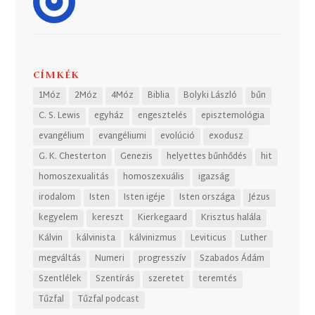
CÍMKÉK
1Móz
2Móz
4Móz
Biblia
Bolyki László
bűn
C. S. Lewis
egyház
engesztelés
episztemológia
evangélium
evangéliumi
evolúció
exodusz
G. K. Chesterton
Genezis
helyettes bűnhődés
hit
homoszexualitás
homoszexuális
igazság
irodalom
Isten
Isten igéje
Isten országa
Jézus
kegyelem
kereszt
Kierkegaard
Krisztus halála
Kálvin
kálvinista
kálvinizmus
Leviticus
Luther
megváltás
Numeri
progresszív
Szabados Ádám
Szentlélek
Szentírás
szeretet
teremtés
Tűzfal
Tűzfal podcast