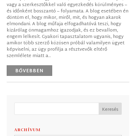
vagy a szerkesztőkkel való egyezkedés körülményes –
és időnként bosszantó – folyamata. A blog esetében én
döntöm el, hogy mikor, miről, mit, és hogyan akarok
elmondani. A blog műfaja elfogadhatóvá teszi, hogy
kizárólag önmagamhoz igazodjak, és ez bevallom,
engem lelkesít. Gyakori tapasztalatom ugyanis, hogy
amikor több szerző közösen próbál valamilyen ügyet
képviselni, az ügy profilja a résztvevők eltérő
szemlélete miatt a...
BŐVEBBEN
ARCHÍVUM