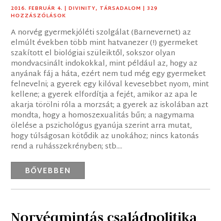
2016. FEBRUÁR 4.
|
DIVINITY
,
TÁRSADALOM
| 329
HOZZÁSZÓLÁSOK
A norvég gyermekjóléti szolgálat (Barnevernet) az
elmúlt években több mint hatvanezer (!) gyermeket
szakított el biológiai szüleiktől, sokszor olyan
mondvacsinált indokokkal, mint például az, hogy az
anyának fáj a háta, ezért nem tud még egy gyermeket
felnevelni; a gyerek egy kilóval kevesebbet nyom, mint
kellene; a gyerek elfordítja a fejét, amikor az apa le
akarja törölni róla a morzsát; a gyerek az iskolában azt
mondta, hogy a homoszexualitás bűn; a nagymama
ölelése a pszichológus gyanúja szerint arra mutat,
hogy túlságosan kötődik az unokához; nincs katonás
rend a ruhásszekrényben; stb....
BŐVEBBEN
Norvégmintás családpolitika