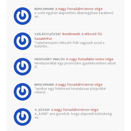
BENCHMARK
A nagy forradalmi terror vége
A svéd egyház alapvetően államegyházi karakterű
an…
SZILÁGYI JÓZSEF
Rembrandt: A tékozló fiú
hazatérése
"Valamennyien tékozló fiúk vagyunk azzal a
különbs…
MENYHÁRT MIKLÓS
A nagy forradalmi terror vége
Mindazonáltal egy protestáns gyülekezetben adott
d…
BENCHMARK
A nagy forradalmi terror vége
"amikor egy felekezet hivatalosan püspökké
választ…
X. JÓZSEF
A nagy forradalmi terror vége
A „költő” arra gondolt, hogy alapvető különbség
va…