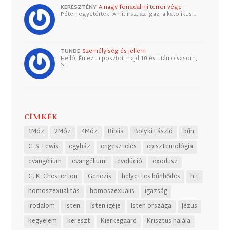
KERESZTÉNY
A nagy forradalmi terror vége
Péter, egyetértek. Amit írsz, az igaz, a katolikus…
TUNDE
Személyiség és jellem
Helló, Én ezt a posztot majd 10 év után olvasom,
S…
CÍMKÉK
1Móz
2Móz
4Móz
Biblia
Bolyki László
bűn
C. S. Lewis
egyház
engesztelés
episztemológia
evangélium
evangéliumi
evolúció
exodusz
G. K. Chesterton
Genezis
helyettes bűnhődés
hit
homoszexualitás
homoszexuális
igazság
irodalom
Isten
Isten igéje
Isten országa
Jézus
kegyelem
kereszt
Kierkegaard
Krisztus halála