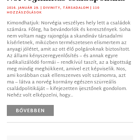
2016. JANUÁR 29.
|
DIVINITY
,
TÁRSADALOM
| 110
HOZZÁSZÓLÁSOK
Kimondhatjuk: Norvégia veszélyes hely lett a családok
számára. Főleg, ha bevándorlók és keresztények. Soha
nem voltam nagy rajongója a skandináv társadalmi
kísérletnek, miközben természetesen elismertem az
anyagi jólétet, amit az ott élő polgároknak biztosított.
Az állami kényszeregyenlősítés – és annak egyre
radikalizálódó formái – rendkívül taszít, az a bigottság
meg mindig meghökkent, amivel ezt képviselik. Nos,
ami korábban csak ellenszenves volt számomra, azt
ma – látva a norvég kormány egészen szürreális
családpolitikáját – kifejezetten ijesztőnek gondolom.
Nehéz volt elképzelni, hogy...
BŐVEBBEN