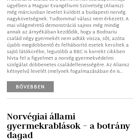
ügyében a Magyar Evangéliumi Szövetség (Aliansz)
még márciusban levelet küldött a budapesti norvég
nagykövetségnek. Tudtommal válasz nem érkezett. A
mai világméretű demonstráció sajnos még mindig
annak az árnyékában kezdődik, hogy a Bodnariu
család négy gyermekét nem adták vissza, sőt, azóta
újabb megdöbbentő és felháborító esetek kerültek a
sajtó látókörébe, legutóbb a BBC is korrekt cikkben
hívta fel a figyelmet a norvég gyermekvédelmi
szolgálat döbbenetes családellenességére. Az Aliansz
kétnyelvű levelét (melynek fogalmazásában én is...
BŐVEBBEN
Norvégiai állami
gyermekrablások – a botrány
dagad