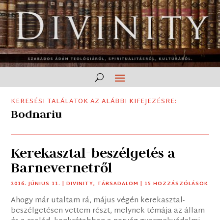
KERESÉSI TALÁLATOK AZ ALÁBBI KIFEJEZÉSRE:
Bodnariu
Kerekasztal-beszélgetés a
Barnevernetről
2016. JÚNIUS 11.
|
DIVINITY
,
TÁRSADALOM
| 15 HOZZÁSZÓLÁSOK
Ahogy már utaltam rá, május végén kerekasztal-
beszélgetésen vettem részt, melynek témája az állam