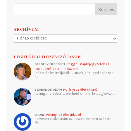
ARCHÍVUM
Archívum
LEGUTÓBBI HOZZÁSZÓLÁSOK
GERGELY ERZSÉBET
Reggeli naplójegyzetek az
Exoduszról (21) – Felkavaró
Idézet Ádám imájából: "„Urunk, a te igéd sokszor
f…
SZABADOS ÁDÁM
Polányi az élet titkáról
Az angol eredeti itt elérhető online: https://www.…
ENDRE
Polányi az élet titkáról
Szívesen elolvasnám az esszét, de nem találtam.
Ho…