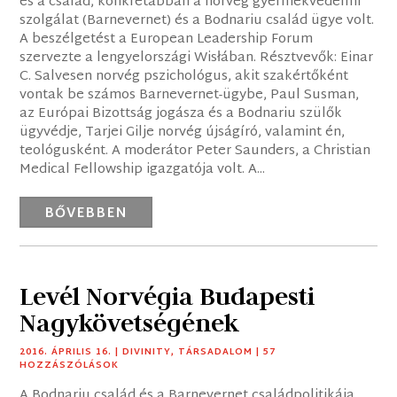
és a család, konkrétabban a norvég gyermekvédelmi
szolgálat (Barnevernet) és a Bodnariu család ügye volt.
A beszélgetést a European Leadership Forum
szervezte a lengyelországi Wisłában. Résztvevők: Einar
C. Salvesen norvég pszichológus, akit szakértőként
vontak be számos Barnevernet-ügybe, Paul Susman,
az Európai Bizottság jogásza és a Bodnariu szülők
ügyvédje, Tarjei Gilje norvég újságíró, valamint én,
teológusként. A moderátor Peter Saunders, a Christian
Medical Fellowship igazgatója volt. A...
BŐVEBBEN
Levél Norvégia Budapesti
Nagykövetségének
2016. ÁPRILIS 16.
|
DIVINITY
,
TÁRSADALOM
| 57
HOZZÁSZÓLÁSOK
A Bodnariu család és a Barnevernet családpolitikája