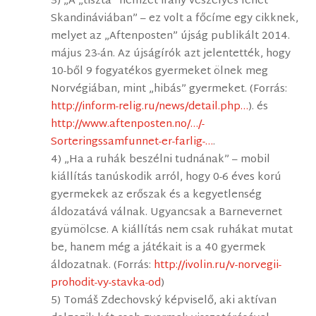
3) „A „tiszta” nemzet irány veszélyes lehet
Skandináviában” – ez volt a főcíme egy cikknek,
melyet az „Aftenposten” újság publikált 2014.
május 23-án. Az újságírók azt jelentették, hogy
10-ből 9 fogyatékos gyermeket ölnek meg
Norvégiában, mint „hibás” gyermeket. (Forrás:
http://inform-relig.ru/news/detail.php…
). és
http://www.aftenposten.no/…/-
Sorteringssamfunnet-er-farlig-…
.
4) „Ha a ruhák beszélni tudnának” – mobil
kiállítás tanúskodik arról, hogy 0-6 éves korú
gyermekek az erőszak és a kegyetlenség
áldozatává válnak. Ugyancsak a Barnevernet
gyümölcse. A kiállítás nem csak ruhákat mutat
be, hanem még a játékait is a 40 gyermek
áldozatnak. (Forrás:
http://ivolin.ru/v-norvegii-
prohodit-vy-stavka-od
)
5) Tomáš Zdechovský képviselő, aki aktívan