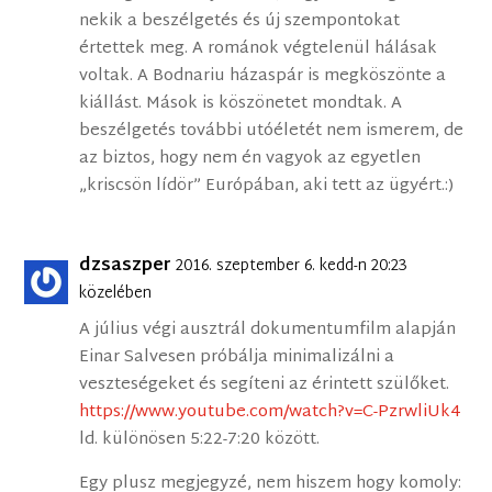
nekik a beszélgetés és új szempontokat
értettek meg. A románok végtelenül hálásak
voltak. A Bodnariu házaspár is megköszönte a
kiállást. Mások is köszönetet mondtak. A
beszélgetés további utóéletét nem ismerem, de
az biztos, hogy nem én vagyok az egyetlen
„kriscsön lídör” Európában, aki tett az ügyért.:)
dzsaszper
2016. szeptember 6. kedd-n 20:23
közelében
A július végi ausztrál dokumentumfilm alapján
Einar Salvesen próbálja minimalizálni a
veszteségeket és segíteni az érintett szülőket.
https://www.youtube.com/watch?v=C-PzrwliUk4
ld. különösen 5:22-7:20 között.
Egy plusz megjegyzé, nem hiszem hogy komoly: