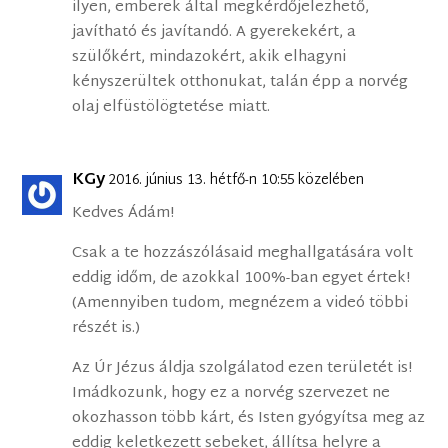
ilyen, emberek által megkérdőjelezhető,
javítható és javítandó. A gyerekekért, a
szülőkért, mindazokért, akik elhagyni
kényszerültek otthonukat, talán épp a norvég
olaj elfüstölögtetése miatt.
KGy
2016. június 13. hétfő-n 10:55 közelében
Kedves Ádám!
Csak a te hozzászólásaid meghallgatására volt
eddig időm, de azokkal 100%-ban egyet értek!
(Amennyiben tudom, megnézem a videó többi
részét is.)
Az Úr Jézus áldja szolgálatod ezen területét is!
Imádkozunk, hogy ez a norvég szervezet ne
okozhasson több kárt, és Isten gyógyítsa meg az
eddig keletkezett sebeket, állítsa helyre a