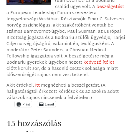
(Barnevernet) és a Bodnariu
család ügye volt. A
beszélgetést
a European Leadership Forum szervezte a
lengyelországi Wisłában. Résztvevők: Einar C. Salvesen
norvég pszichológus, akit szakértőként vontak be
számos Barnevernet-ügybe, Paul Susman, az Európai
Bizottság jogásza és a Bodnariu szülők ügyvédje, Tarjei
Gilje norvég újságíró, valamint én, teológusként. A
moderátor Peter Saunders, a Christian Medical
Fellowship igazgatója volt. A beszélgetésre még a
Bodnariu gyerekek ügyében hozott
kedvező ítélet
előtt került sor, de a hasonló esetek sokasága miatt
időszerűségét sajnos nem vesztette el.
Akit érdekel,
itt
megnézheti a beszélgetést. (A
hallgatóságtól érkezett kérdések és az azokra adott
válaszok sajnos nincsenek a felvételen.)
Print
Email
15 hozzászólás