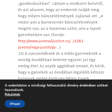
„gondozásukban”. Láttam a rendszert belülről,
és azt akarom, hogy az emberek tudják meg,
hogy milyen bűncselekmények zajlanak ott. „A
motor ami a Barnevernet bűncselekmények
mögött van, az a hatalmas üzlet, ami a lopott
gyerekekben van. (Forrás:
http://www.juvenaljustice.ru/…/1281-
juvenalnaja-justitsija-…
)
13) A csecsemőknek és a többi gyermeknek a
norvég óvodákban hetente egyszer jut egy
meleg étel. Az anyák aggódnak emiatt, és kérik,
hogy a gyerekek az óvodában legalább kétszer
kapjanak meleg ételt egy héten. Ennek
eredményeként a norvég pedagógusok
A weboldalon a minőségi felhasználói élmény érdekében sütiket
használunk.
közvetítik a gyermekek eltávolítását azoktól az
Részletek
anyáktól, akik elégedetlenek a étkezési
rendszerrel. Ezek a gyerekek a Barnevernet
Elfogad
bűnözők karmai közé kerülnek. (Forrás: