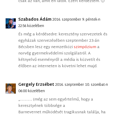
csak az van, amit én látok. Ezért kérdeztem. 🙂
Szabados Ádám
2016. szeptember 9. péntek-n
22:56 közelében
És még a kérdésedre: keresztény szervezetek és
egyházak szervezésében szeptember 23-án
Bécsben lesz egy nemzetközi
szimpózium
a
norvég gyermekvédelmi szolgálatról. A
kétnyelvű eseményről a média is közvetít és
élőben az interneten is követni lehet majd.
Gergely Erzsébet
2016. szeptember 10. szombat-n
06:00 közelében
„…………. (még az sem egyértelmű, hogy a
keresztyének többsége a
Barnevernet működését tragikusnak találja, ha