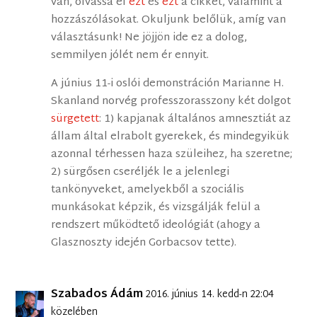
van, olvassa el
ezt
és
ezt
a cikket, valamint a
hozzászólásokat. Okuljunk belőlük, amíg van
választásunk! Ne jöjjön ide ez a dolog,
semmilyen jólét nem ér ennyit.
A június 11-i oslói demonstráción Marianne H.
Skanland norvég professzorasszony két dolgot
sürgetett
: 1) kapjanak általános amnesztiát az
állam által elrabolt gyerekek, és mindegyikük
azonnal térhessen haza szüleihez, ha szeretne;
2) sürgősen cseréljék le a jelenlegi
tankönyveket, amelyekből a szociális
munkásokat képzik, és vizsgálják felül a
rendszert működtető ideológiát (ahogy a
Glasznoszty idején Gorbacsov tette).
Szabados Ádám
2016. június 14. kedd-n 22:04
közelében