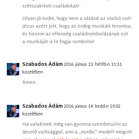
szétszakított családokat!
Olyan jó tudni, hogy nem a sátáné az utolsó szó!
Jézus azért jött, hogy az ördög munkáit lerontsa,
és hiszem az ellenség családrombolásának ezt
a munkáját is le fogja rombolni!
Szabados Ádám
2016. június 13. hétfő-n 11:31
közelében
Ámen.
Szabados Ádám
2016. június 14. kedd-n 10:02
közelében
Ha valakinek még van gyomra szembesülni az
ijesztő valósággal, ami a „nordic” modell mögött