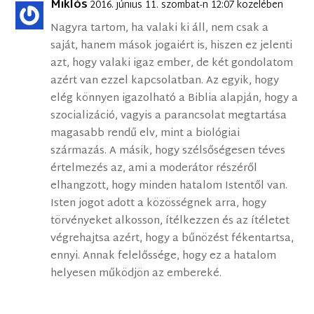
Miklós
2016. június 11. szombat-n 12:07 közelében
Nagyra tartom, ha valaki ki áll, nem csak a
saját, hanem mások jogaiért is, hiszen ez jelenti
azt, hogy valaki igaz ember, de két gondolatom
azért van ezzel kapcsolatban. Az egyik, hogy
elég könnyen igazolható a Biblia alapján, hogy a
szocializáció, vagyis a parancsolat megtartása
magasabb rendű elv, mint a biológiai
származás. A másik, hogy szélsőségesen téves
értelmezés az, ami a moderátor részéről
elhangzott, hogy minden hatalom Istentől van.
Isten jogot adott a közösségnek arra, hogy
törvényeket alkosson, ítélkezzen és az ítéletet
végrehajtsa azért, hogy a bűnözést fékentartsa,
ennyi. Annak felelőssége, hogy ez a hatalom
helyesen működjön az embereké.