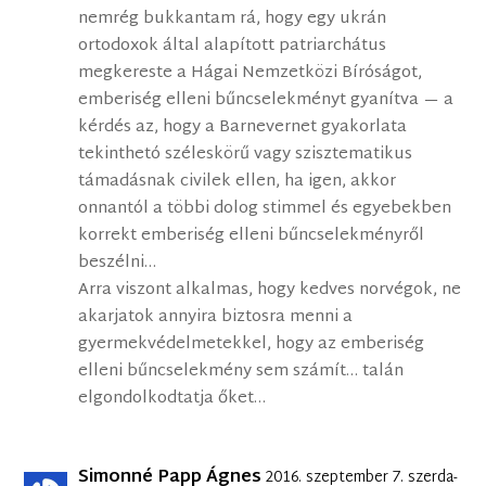
nemrég bukkantam rá, hogy egy ukrán
ortodoxok által alapított patriarchátus
megkereste a Hágai Nemzetközi Bíróságot,
emberiség elleni bűncselekményt gyanítva — a
kérdés az, hogy a Barnevernet gyakorlata
tekinthetó széleskörű vagy szisztematikus
támadásnak civilek ellen, ha igen, akkor
onnantól a többi dolog stimmel és egyebekben
korrekt emberiség elleni bűncselekményről
beszélni…
Arra viszont alkalmas, hogy kedves norvégok, ne
akarjatok annyira biztosra menni a
gyermekvédelmetekkel, hogy az emberiség
elleni bűncselekmény sem számít… talán
elgondolkodtatja őket…
Simonné Papp Ágnes
2016. szeptember 7. szerda-