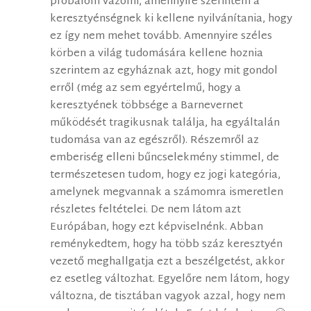
próbálom vázolni, amennyire szerintem a
keresztyénségnek ki kellene nyilvánítania, hogy
ez így nem mehet tovább. Amennyire széles
körben a világ tudomására kellene hoznia
szerintem az egyháznak azt, hogy mit gondol
erről (még az sem egyértelmű, hogy a
keresztyének többsége a Barnevernet
működését tragikusnak találja, ha egyáltalán
tudomása van az egészről). Részemről az
emberiség elleni bűncselekmény stimmel, de
természetesen tudom, hogy ez jogi kategória,
amelynek megvannak a számomra ismeretlen
részletes feltételei. De nem látom azt
Európában, hogy ezt képviselnénk. Abban
reménykedtem, hogy ha több száz keresztyén
vezető meghallgatja ezt a beszélgetést, akkor
ez esetleg változhat. Egyelőre nem látom, hogy
változna, de tisztában vagyok azzal, hogy nem