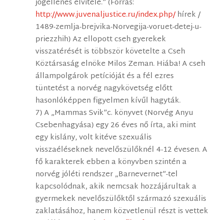
jogellenes elvitele.” (Forrás:
http://www.juvenaljustice.ru/index.php/
hírek /
1489-zemlja-brejvika-Norvegija-voruet-detej-u-
priezzhih) Az ellopott cseh gyerekek
visszatérését is többször követelte a Cseh
Köztársaság elnöke Milos Zeman. Hiába! A cseh
állampolgárok petícióját és a fél ezres
tüntetést a norvég nagykövetség előtt
hasonlóképpen figyelmen kívűl hagyták.
7) A „Mammas Svik”c. könyvet (Norvég Anyu
Csebenhagyása) egy 26 éves nő írta, aki mint
egy kislány, volt kitéve szexuális
visszaéléseknek nevelőszülőknél 4-12 évesen. A
fő karakterek ebben a könyvben szintén a
norvég jóléti rendszer „Barnevernet”-tel
kapcsolódnak, akik nemcsak hozzájárultak a
gyermekek nevelőszülőktől származó szexuális
zaklatásához, hanem közvetlenül részt is vettek