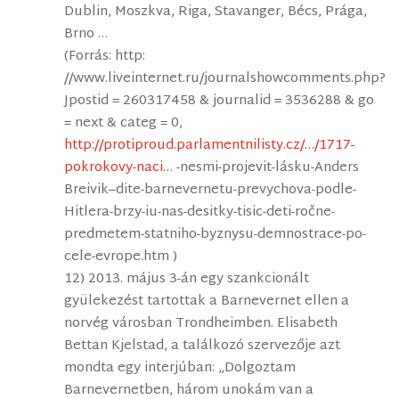
Dublin, Moszkva, Riga, Stavanger, Bécs, Prága,
Brno …
(Forrás: http:
//www.liveinternet.ru/journalshowcomments.php?
Jpostid = 260317458 & journalid = 3536288 & go
= next & categ = 0,
http://protiproud.parlamentnilisty.cz/…/1717-
pokrokovy-naci…
-nesmi-projevit-lásku-Anders
Breivik–dite-barnevernetu-prevychova-podle-
Hitlera-brzy-iu-nas-desitky-tisic-deti-ročne-
predmetem-statniho-byznysu-demnostrace-po-
cele-evrope.htm )
12) 2013. május 3-án egy szankcionált
gyülekezést tartottak a Barnevernet ellen a
norvég városban Trondheimben. Elisabeth
Bettan Kjelstad, a találkozó szervezője azt
mondta egy interjúban: „Dolgoztam
Barnevernetben, három unokám van a