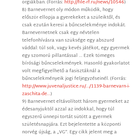
orgiákban. (Forrás:
http://file-rf.ru/news/10546
)
8) Barnevernet oly módon működik, hogy
először ellopja a gyerekeket a szüleiktől, és
csak ezután keresi a bűncselekménye indokát.
Barnevernetnek csak egy névtelen
telefonhívásra van szüksége egy abszurd
váddal: túl sok, vagy kevés játékot, egy gyermek
egy szomorú pillantással … Ezek tömeges
bírósági bűncselekmények. Hasonló gyakorlatot
volt megfigyelhető a fasisztáknál a
bűncselekményeik jogi feljegyzéseinél. (Forrás:
http://www.juvenaljustice.ru/…/1139-barnevarn-i-
zaschita-de…
)
9) Barnevernet eltávolított három gyermeket az
édesanyjuktól azzal az indokkal, hogy túl
egyszerű ünnepi tortát sütött a gyermek
születésnapjára. Ezt bejelentette a központi
norvég újság, a „VG”. Egy cikk jelent meg a