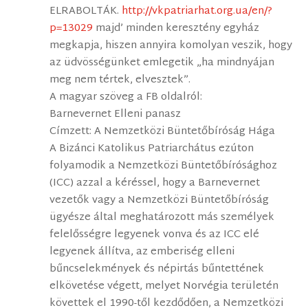
ELRABOLTÁK.
http://vkpatriarhat.org.ua/en/?
p=13029
majd’ minden keresztény egyház
megkapja, hiszen annyira komolyan veszik, hogy
az üdvösségünket emlegetik „ha mindnyájan
meg nem tértek, elvesztek”.
A magyar szöveg a FB oldalról:
Barnevernet Elleni panasz
Címzett: A Nemzetközi Büntetőbíróság Hága
A Bizánci Katolikus Patriarchátus ezúton
folyamodik a Nemzetközi Büntetőbírósághoz
(ICC) azzal a kéréssel, hogy a Barnevernet
vezetők vagy a Nemzetközi Büntetőbíróság
ügyésze által meghatározott más személyek
felelősségre legyenek vonva és az ICC elé
legyenek állítva, az emberiség elleni
bűncselekmények és népirtás bűntettének
elkövetése végett, melyet Norvégia területén
követtek el 1990-től kezdődően, a Nemzetközi