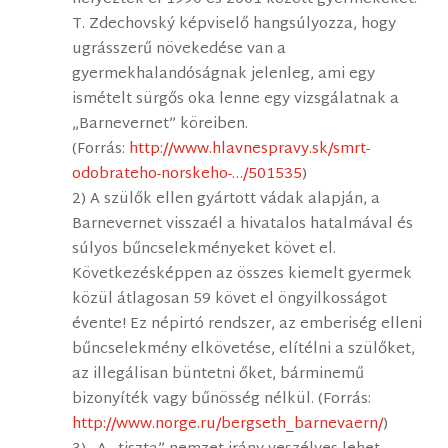
T. Zdechovský képviselő hangsúlyozza, hogy
ugrásszerű növekedése van a
gyermekhalandóságnak jelenleg, ami egy
ismételt sürgős oka lenne egy vizsgálatnak a
„Barnevernet” köreiben.
(Forrás:
http://www.hlavnespravy.sk/smrt-
odobrateho-norskeho-…/501535
)
2) A szülők ellen gyártott vádak alapján, a
Barnevernet visszaél a hivatalos hatalmával és
súlyos bűncselekményeket követ el.
Következésképpen az összes kiemelt gyermek
közül átlagosan 59 követ el öngyilkosságot
évente! Ez népirtó rendszer, az emberiség elleni
bűncselekmény elkövetése, elítélni a szülőket,
az illegálisan büntetni őket, bárminemű
bizonyíték vagy bűnösség nélkül. (Forrás:
http://www.norge.ru/bergseth_barnevaern/
)