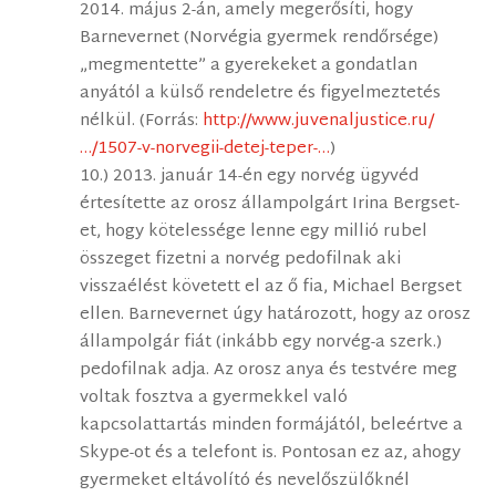
2014. május 2-án, amely megerősíti, hogy
Barnevernet (Norvégia gyermek rendőrsége)
„megmentette” a gyerekeket a gondatlan
anyától a külső rendeletre és figyelmeztetés
nélkül. (Forrás:
http://www.juvenaljustice.ru/
…/1507-v-norvegii-detej-teper-…
)
10.) 2013. január 14-én egy norvég ügyvéd
értesítette az orosz állampolgárt Irina Bergset-
et, hogy kötelessége lenne egy millió rubel
összeget fizetni a norvég pedofilnak aki
visszaélést követett el az ő fia, Michael Bergset
ellen. Barnevernet úgy határozott, hogy az orosz
állampolgár fiát (inkább egy norvég-a szerk.)
pedofilnak adja. Az orosz anya és testvére meg
voltak fosztva a gyermekkel való
kapcsolattartás minden formájától, beleértve a
Skype-ot és a telefont is. Pontosan ez az, ahogy
gyermeket eltávolító és nevelőszülőknél