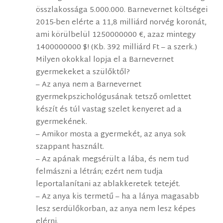
összlakossága 5.000.000. Barnevernet költségei
2015-ben elérte a 11,8 milliárd norvég koronát,
ami körülbelül 1250000000 €, azaz mintegy
1400000000 $! (Kb. 392 milliárd Ft – a szerk.)
Milyen okokkal lopja el a Barnevernet
gyermekeket a szülőktől?
– Az anya nem a Barnevernet
gyermekpszichológusának tetsző omlettet
készít és túl vastag szelet kenyeret ad a
gyermekének.
– Amikor mosta a gyermekét, az anya sok
szappant használt.
– Az apának megsérült a lába, és nem tud
felmászni a létrán; ezért nem tudja
leportalanítani az ablakkeretek tetejét.
– Az anya kis termetű – ha a lánya magasabb
lesz serdülőkorban, az anya nem lesz képes
elérni.