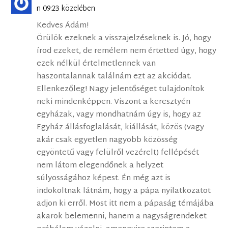
n 09:23 közelében
Kedves Ádám!
Örülök ezeknek a visszajelzéseknek is. Jó, hogy
írod ezeket, de remélem nem értetted úgy, hogy
ezek nélkül értelmetlennek van
haszontalannak találnám ezt az akciódat.
Ellenkezőleg! Nagy jelentőséget tulajdonítok
neki mindenképpen. Viszont a keresztyén
egyházak, vagy mondhatnám úgy is, hogy az
Egyház állásfoglalását, kiállását, közös (vagy
akár csak egyetlen nagyobb közösség
egyöntetű vagy felülről vezérelt) fellépését
nem látom elegendőnek a helyzet
súlyosságához képest. Én még azt is
indokoltnak látnám, hogy a pápa nyilatkozatot
adjon ki erről. Most itt nem a pápaság témájába
akarok belemenni, hanem a nagyságrendeket