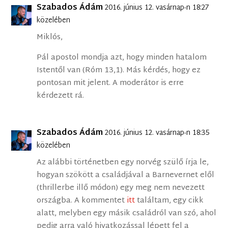
Szabados Ádám
2016. június 12. vasárnap-n 18:27
közelében
Miklós,
Pál apostol mondja azt, hogy minden hatalom
Istentől van (Róm 13,1). Más kérdés, hogy ez
pontosan mit jelent. A moderátor is erre
kérdezett rá.
Szabados Ádám
2016. június 12. vasárnap-n 18:35
közelében
Az alábbi történetben egy norvég szülő írja le,
hogyan szökött a családjával a Barnevernet elől
(thrillerbe illő módon) egy meg nem nevezett
országba. A kommentet
itt
találtam, egy cikk
alatt, melyben egy másik családról van szó, ahol
pedig arra való hivatkozással lépett fel a