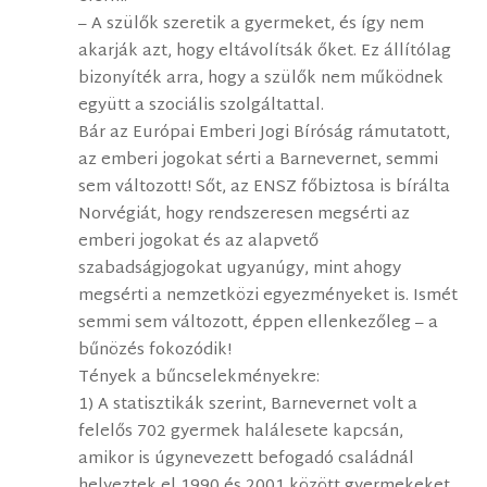
– A szülők szeretik a gyermeket, és így nem
akarják azt, hogy eltávolítsák őket. Ez állítólag
bizonyíték arra, hogy a szülők nem működnek
együtt a szociális szolgáltattal.
Bár az Európai Emberi Jogi Bíróság rámutatott,
az emberi jogokat sérti a Barnevernet, semmi
sem változott! Sőt, az ENSZ főbiztosa is bírálta
Norvégiát, hogy rendszeresen megsérti az
emberi jogokat és az alapvető
szabadságjogokat ugyanúgy, mint ahogy
megsérti a nemzetközi egyezményeket is. Ismét
semmi sem változott, éppen ellenkezőleg – a
bűnözés fokozódik!
Tények a bűncselekményekre:
1) A statisztikák szerint, Barnevernet volt a
felelős 702 gyermek halálesete kapcsán,
amikor is úgynevezett befogadó családnál
helyeztek el 1990 és 2001 között gyermekeket.