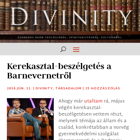
Kerekasztal-beszélgetés a
Barnevernetről
2016 JÚN. 11.
|
DIVINITY
,
TÁRSADALOM
|
15 HOZZÁSZÓLÁS
Ahogy már
utaltam
rá, május
végén kerekasztal-
beszélgetésen vettem részt,
melynek témája az állam és a
család, konkrétabban a norvég
gyermekvédelmi szolgálat