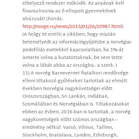
elhelyező rendszer működik. Az anyának kell
finanszíroznia az ő ellopott gyermekének
abúzusát! (Forrás:
http://norge.ru/news/2013/01/26/20987.html
)
(A hölgy itt említi a cikkben, hogy miután
belemélyedt az információgyűjtésbe a norvégiai
pedofíliás esetekkel kapcsolatban, ha 1%-át
ismerte volna a kutatottaknak, be sem tette
volna a lábát abba az országba.- a szerk. )
11) A norvég Barnevernet fiatalkori rendőrsége
elleni tiltakozó gyűléseket tartottak az elmúlt
években Norvégia nagykövetségei előtt
Oroszországban, Sri Lankán, Indiában,
Szomáliában és Norvégiában is. Tiltakozásokat
ebben az évben, 2016-ban is tartottak, a norvég
nagykövetségek előtt számos országban –
eredmény nélkül: Varsó, Vilnius, Tallinn,
Stockholm, Bratislava, London, Edinburgh,