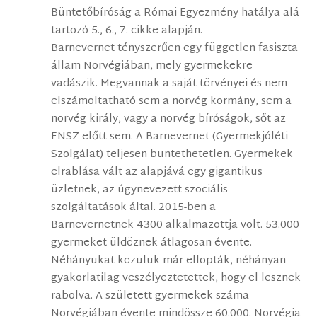
Büntetőbíróság a Római Egyezmény hatálya alá
tartozó 5., 6., 7. cikke alapján.
Barnevernet tényszerűen egy független fasiszta
állam Norvégiában, mely gyermekekre
vadászik. Megvannak a saját törvényei és nem
elszámoltatható sem a norvég kormány, sem a
norvég király, vagy a norvég bíróságok, sőt az
ENSZ előtt sem. A Barnevernet (Gyermekjóléti
Szolgálat) teljesen büntethetetlen. Gyermekek
elrablása vált az alapjává egy gigantikus
üzletnek, az úgynevezett szociális
szolgáltatások által. 2015-ben a
Barnevernetnek 4300 alkalmazottja volt. 53.000
gyermeket üldöznek átlagosan évente.
Néhányukat közülük már ellopták, néhányan
gyakorlatilag veszélyeztetettek, hogy el lesznek
rabolva. A született gyermekek száma
Norvégiában évente mindössze 60.000. Norvégia