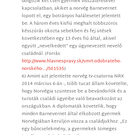
dolgozik két cseh gyermek visszatérésével
kapcsolatban, akiket a norvég Barnevernet
lopott el, egy botrányos halálesetet jelentett
be. A három éves kisfiú meghalt többszörös
késszúrás okozta sebekben és fej ütések
következtében egy 13 éves fiú által, akivel
együtt „nevelkedett” egy úgynevezett nevelő
családnál. (Forrás:
http://www.hlavnespravy.sk/smrt-odobrateho-
norskeho-…/501535
)
6) Amint azt jelentette norvég tv-csatorna NRK
2014 március 6-án -, több tucat állam követelte,
hogy Norvégia szüntesse be a bevándorlók és a
turisták családi ügyeibe való beavatkozást az
országukban. A diplomaták követelik, hogy
minden Barnevernet által elkobzott gyermek
Norvégiában kerüljön vissza a családjukhoz: „Ez
egy bűncselekmény, a gyermekek tömeges