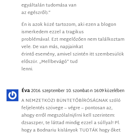
egyáltalán tudomása van
az egészről).”
Én is azok közé tartozom, aki ezen a blogon
ismerkedem ezzel a tragikus
problémával. Ezt megelőzően nem találkoztam
vele. De van más, napjainkat
érintő esemény, amivel szintén itt szembesülök
először. „Mellbevágó” tud
lenni.
Éva
2016. szeptember 10. szombat-n 16:09 közelében
A NEMZETKÖZI BÜNTETŐBÍRÓSÁGNAK szóló
feljelentés szövege – végre – pontosan az,
ahogy erről megszólalni/írni kell szerintem:
dzsaszper, te láttad mindig ezzel a súllyal! Pl.
hogy a Bodnariu kislányok TUDTÁK hogy őket