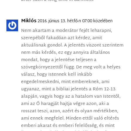
Miklós
2016. június 13. hétfő-n 07:00 közelében
Nem akartam a moderátor fejét leharapni,
szerepéből fakadóan azt kérdez, amit
aktuálisnak gondol. A jelentés viszont szerintem
nem más kérdés, ez egy annyira általános
mondat, hogy a jelentése teljesen a
szövegkörnyezettől függ. De meg volt a helyes
válasz, hogy Istennek kell inkább
engedelmeskedni, mint embereknek, ami
ugyanaz, mint a bibliai jelentés a Róm 12-13
alapján, vagyis hogy az a hatalom van Istentől,
ami az Ő haragját hajtja végre azon, aki a
rosszat teszi, azon, azért és olyan mértékben,
ami ennek megfelel. Minden ettől való eltérés
emberi akarat és emberi felelősség, és mint