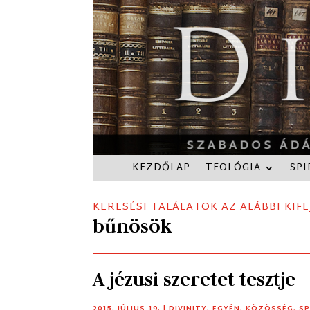
KEZDŐLAP
TEOLÓGIA
SPI
KERESÉSI TALÁLATOK AZ ALÁBBI KIFE
bűnösök
A jézusi szeretet tesztje
2015. JÚLIUS 19.
|
DIVINITY
,
EGYÉN
,
KÖZÖSSÉG
,
SP