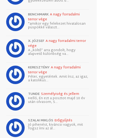
gyülekezetben adott d…
BENCHMARK
A nagy forradalmi
terror vége
"amikor egy felekezet hivatalosan
püspökké választ…
X. JÓZSEF
A nagy forradalmi terror
vége
A „költő” arra gondolt, hogy
alapvető különbség va…
KERESZTÉNY
A nagy forradalmi
terror vége
Péter, egyetértek. Amit írsz, az igaz,
a katolikus…
TUNDE
Személyiség és jellem
Helló, Én ezt a posztot majd 10 év
után olvasom, S…
SZALAI MIKLÓS
Erőgyűjtés
Jó pihenést, kiváncsi vagyok, mit
fogsz írni az ál…