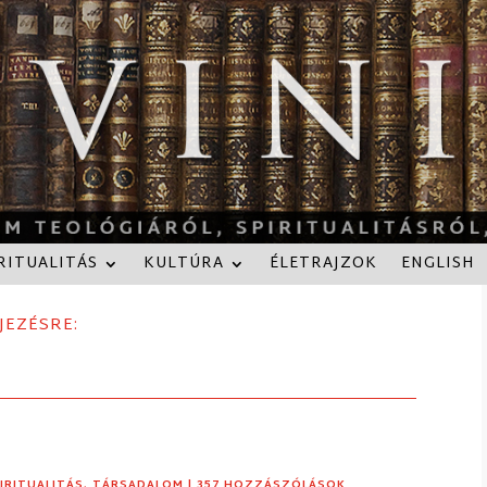
RITUALITÁS
KULTÚRA
ÉLETRAJZOK
ENGLISH
JEZÉSRE:
IRITUALITÁS
,
TÁRSADALOM
| 357 HOZZÁSZÓLÁSOK