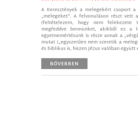
A Keresztények a melegekért csoport a Pr
„melegeket". A felvonuláson részt vett a
(feltételezem, hogy nem felekezete t
megfeddve bennünket, akikből ez a lé
egyetnemértésünk is része annak a „vérgá
mutat („egyszerűen nem szeretik a melege
és biblikus is, hiszen Jézus valóban együtt
BŐVEBBEN