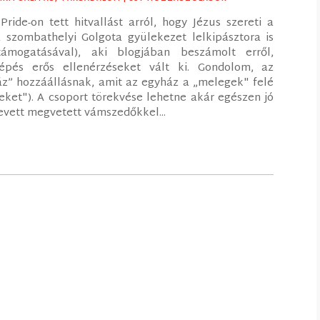
ide-on tett hitvallást arról, hogy Jézus szereti a
 szombathelyi Golgota gyülekezet lelkipásztora is
ámogatásával), aki blogjában beszámolt erről,
pés erős ellenérzéseket vált ki. Gondolom, az
z” hozzáállásnak, amit az egyház a „melegek" felé
ket"). A csoport törekvése lehetne akár egészen jó
 evett megvetett vámszedőkkel...