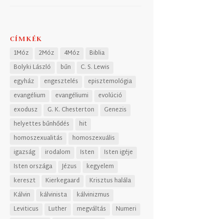
CÍMKÉK
1Móz
2Móz
4Móz
Biblia
Bolyki László
bűn
C. S. Lewis
egyház
engesztelés
episztemológia
evangélium
evangéliumi
evolúció
exodusz
G. K. Chesterton
Genezis
helyettes bűnhődés
hit
homoszexualitás
homoszexuális
igazság
irodalom
Isten
Isten igéje
Isten országa
Jézus
kegyelem
kereszt
Kierkegaard
Krisztus halála
Kálvin
kálvinista
kálvinizmus
Leviticus
Luther
megváltás
Numeri