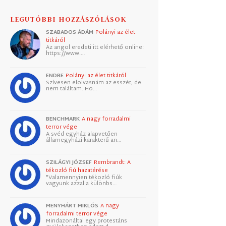
LEGUTÓBBI HOZZÁSZÓLÁSOK
SZABADOS ÁDÁM
Polányi az élet
titkáról
Az angol eredeti itt elérhető online:
https://www.…
ENDRE
Polányi az élet titkáról
Szívesen elolvasnám az esszét, de
nem találtam. Ho…
BENCHMARK
A nagy forradalmi
terror vége
A svéd egyház alapvetően
államegyházi karakterű an…
SZILÁGYI JÓZSEF
Rembrandt: A
tékozló fiú hazatérése
"Valamennyien tékozló fiúk
vagyunk azzal a különbs…
MENYHÁRT MIKLÓS
A nagy
forradalmi terror vége
Mindazonáltal egy protestáns