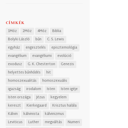
CÍMKÉK
1Móz
2Móz
4Móz
Biblia
Bolyki László
bűn
C. S. Lewis
egyház
engesztelés
episztemológia
evangélium
evangéliumi
evolúció
exodusz
G. K. Chesterton
Genezis
helyettes bűnhődés
hit
homoszexualitás
homoszexuális
igazság
irodalom
Isten
Isten igéje
Isten országa
Jézus
kegyelem
kereszt
Kierkegaard
Krisztus halála
Kálvin
kálvinista
kálvinizmus
Leviticus
Luther
megváltás
Numeri