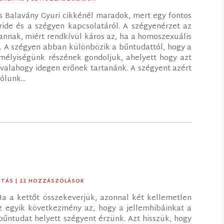
és Balavány Gyuri cikkénél maradok, mert egy fontos
ide és a szégyen kapcsolatáról. A szégyenérzet az
annak, miért rendkívül káros az, ha a homoszexuális
l. A szégyen abban különbözik a bűntudattól, hogy a
mélyiségünk részének gondoljuk, ahelyett hogy azt
valahogy idegen erőnek tartanánk. A szégyent azért
ólunk...
ITÁS
| 22 HOZZÁSZÓLÁSOK
a a kettőt összekeverjük, azonnal két kellemetlen
 egyik következmény az, hogy a jellemhibáinkat a
bűntudat helyett szégyent érzünk. Azt hisszük, hogy