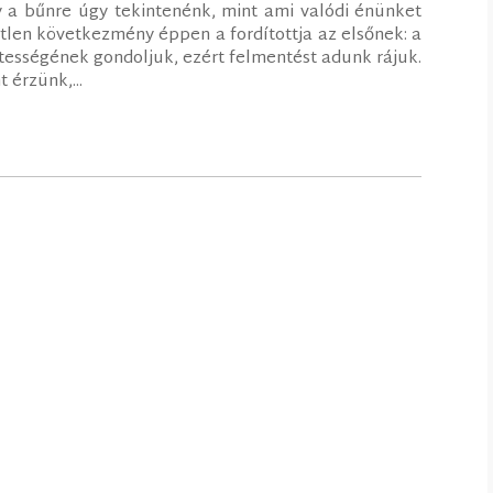
 a bűnre úgy tekintenénk, mint ami valódi énünket
etlen következmény éppen a fordítottja az elsőnek: a
tességének gondoljuk, ezért felmentést adunk rájuk.
 érzünk,...