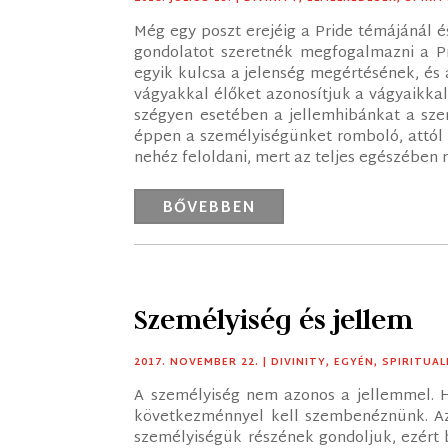
Még egy poszt erejéig a Pride témájánál 
gondolatot szeretnék megfogalmazni a Pr
egyik kulcsa a jelenség megértésének, és 
vágyakkal élőket azonosítjuk a vágyaikka
szégyen esetében a jellemhibánkat a sze
éppen a személyiségünket romboló, attól 
nehéz feloldani, mert az teljes egészében r
BŐVEBBEN
Személyiség és jellem
2017. NOVEMBER 22.
|
DIVINITY
,
EGYÉN
,
SPIRITUAL
A személyiség nem azonos a jellemmel. H
következménnyel kell szembenéznünk. Az
személyiségük részének gondoljuk, ezért 