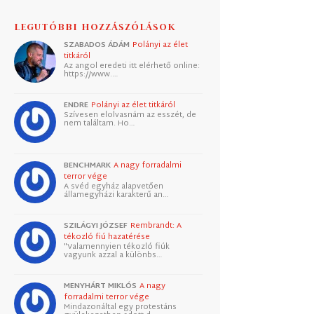
LEGUTÓBBI HOZZÁSZÓLÁSOK
SZABADOS ÁDÁM
Polányi az élet
titkáról
Az angol eredeti itt elérhető online:
https://www.…
ENDRE
Polányi az élet titkáról
Szívesen elolvasnám az esszét, de
nem találtam. Ho…
BENCHMARK
A nagy forradalmi
terror vége
A svéd egyház alapvetően
államegyházi karakterű an…
SZILÁGYI JÓZSEF
Rembrandt: A
tékozló fiú hazatérése
"Valamennyien tékozló fiúk
vagyunk azzal a különbs…
MENYHÁRT MIKLÓS
A nagy
forradalmi terror vége
Mindazonáltal egy protestáns