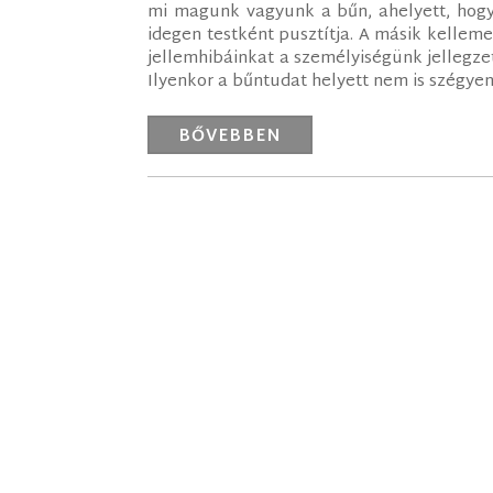
mi magunk vagyunk a bűn, ahelyett, hogy
idegen testként pusztítja. A másik kellem
jellemhibáinkat a személyiségünk jellegze
Ilyenkor a bűntudat helyett nem is szégyent
BŐVEBBEN