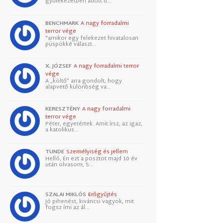
gyülekezetben adott d…
BENCHMARK
A nagy forradalmi
terror vége
"amikor egy felekezet hivatalosan
püspökké választ…
X. JÓZSEF
A nagy forradalmi terror
vége
A „költő” arra gondolt, hogy
alapvető különbség va…
KERESZTÉNY
A nagy forradalmi
terror vége
Péter, egyetértek. Amit írsz, az igaz,
a katolikus…
TUNDE
Személyiség és jellem
Helló, Én ezt a posztot majd 10 év
után olvasom, S…
SZALAI MIKLÓS
Erőgyűjtés
Jó pihenést, kiváncsi vagyok, mit
fogsz írni az ál…