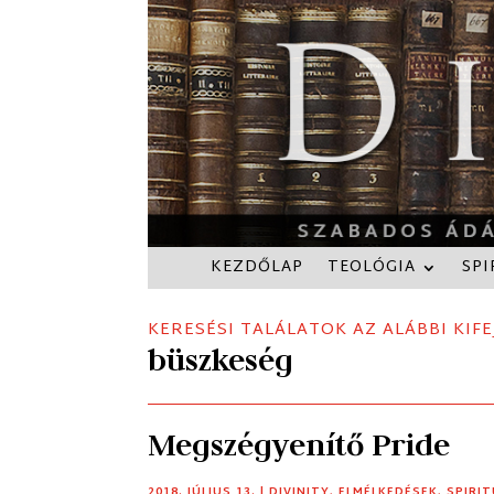
KEZDŐLAP
TEOLÓGIA
SPI
KERESÉSI TALÁLATOK AZ ALÁBBI KIFE
büszkeség
Megszégyenítő Pride
2018. JÚLIUS 13.
|
DIVINITY
,
ELMÉLKEDÉSEK
,
SPIRI