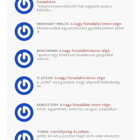
hazatérése
"Valamennyien tékozló fiúk vagyunk azzal a
különbs…
MENYHÁRT MIKLÓS
A nagy forradalmi terror vége
Mindazonáltal egy protestáns gyülekezetben adott
d…
BENCHMARK
A nagy forradalmi terror vége
"amikor egy felekezet hivatalosan püspökké
választ…
X. JÓZSEF
A nagy forradalmi terror vége
A „költő” arra gondolt, hogy alapvető különbség
va…
KERESZTÉNY
A nagy forradalmi terror vége
Péter, egyetértek. Amit írsz, az igaz, a katolikus…
TUNDE
Személyiség és jellem
Helló, Én ezt a posztot majd 10 év után olvasom,
S…