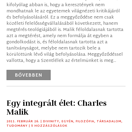
kifolyólag abban is, hogy a keresztények nem
mondhatnak le az egyetemek világnézeti kritikájáról
és befolyásolásáról. Ez a meggyőződése nem csak
közéleti felelősségvállalásából következett, hanem
megtérés-teológiájából is. Malik féloldalasnak tartotta
azt a megtérést, amely nem formálja át egyben a
gondolkodást is, és féloldalasnak tartotta azt a
tanítványságot, melybe nem tartozik bele a
körülöttünk lévő világ befolyásolása. Meggyőződéssel
vallotta, hogy a Szentlélek az értelmünket is meg...
BŐVEBBEN
Egy integrált élet: Charles
Malik
2011. FEBRUÁR 26.
|
DIVINITY
,
EGYÉN
,
FILOZÓFIA
,
TÁRSADALOM
,
TUDOMÁNY
| 5 HOZZÁSZÓLÁSOK