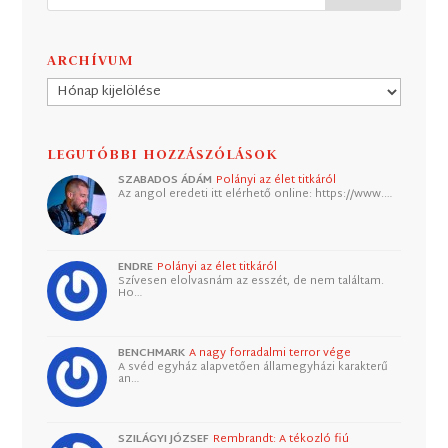
ARCHÍVUM
Archívum
LEGUTÓBBI HOZZÁSZÓLÁSOK
SZABADOS ÁDÁM
Polányi az élet titkáról
Az angol eredeti itt elérhető online: https://www.…
ENDRE
Polányi az élet titkáról
Szívesen elolvasnám az esszét, de nem találtam.
Ho…
BENCHMARK
A nagy forradalmi terror vége
A svéd egyház alapvetően államegyházi karakterű
an…
SZILÁGYI JÓZSEF
Rembrandt: A tékozló fiú