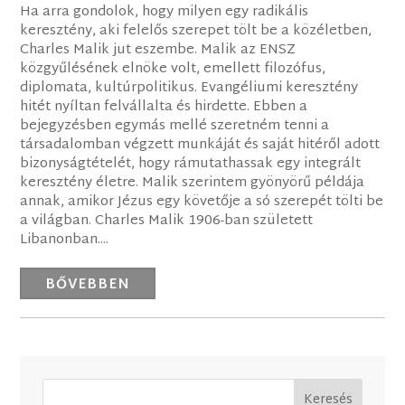
Ha arra gondolok, hogy milyen egy radikális
keresztény, aki felelős szerepet tölt be a közéletben,
Charles Malik jut eszembe. Malik az ENSZ
közgyűlésének elnöke volt, emellett filozófus,
diplomata, kultúrpolitikus. Evangéliumi keresztény
hitét nyíltan felvállalta és hirdette. Ebben a
bejegyzésben egymás mellé szeretném tenni a
társadalomban végzett munkáját és saját hitéről adott
bizonyságtételét, hogy rámutathassak egy integrált
keresztény életre. Malik szerintem gyönyörű példája
annak, amikor Jézus egy követője a só szerepét tölti be
a világban. Charles Malik 1906-ban született
Libanonban....
BŐVEBBEN