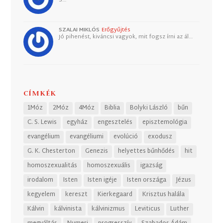
SZALAI MIKLÓS
Erőgyűjtés
Jó pihenést, kiváncsi vagyok, mit fogsz írni az ál…
CÍMKÉK
1Móz
2Móz
4Móz
Biblia
Bolyki László
bűn
C. S. Lewis
egyház
engesztelés
episztemológia
evangélium
evangéliumi
evolúció
exodusz
G. K. Chesterton
Genezis
helyettes bűnhődés
hit
homoszexualitás
homoszexuális
igazság
irodalom
Isten
Isten igéje
Isten országa
Jézus
kegyelem
kereszt
Kierkegaard
Krisztus halála
Kálvin
kálvinista
kálvinizmus
Leviticus
Luther