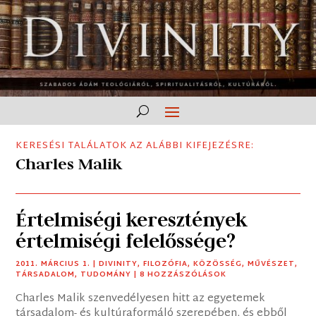
KERESÉSI TALÁLATOK AZ ALÁBBI KIFEJEZÉSRE:
Charles Malik
Értelmiségi keresztények
értelmiségi felelőssége?
2011. MÁRCIUS 1.
|
DIVINITY
,
FILOZÓFIA
,
KÖZÖSSÉG
,
MŰVÉSZET
,
TÁRSADALOM
,
TUDOMÁNY
| 8 HOZZÁSZÓLÁSOK
Charles Malik szenvedélyesen hitt az egyetemek
társadalom- és kultúraformáló szerepében, és ebből