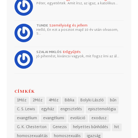
Péter, egyetértek. Amit írsz, az igaz, a katolikus…
TUNDE
Személyiség és jellem
Helló, Én ezt a posztot majd 10 év után olvasom,
S…
SZALAI MIKLÓS
Erőgyűjtés
Jó pihenést, kiváncsi vagyok, mit fogsz írni az ál…
CÍMKÉK
1Móz
2Móz
4Móz
Biblia
Bolyki László
bűn
C. S. Lewis
egyház
engesztelés
episztemológia
evangélium
evangéliumi
evolúció
exodusz
G. K. Chesterton
Genezis
helyettes bűnhődés
hit
homoszexualitás
homoszexuális
igazság