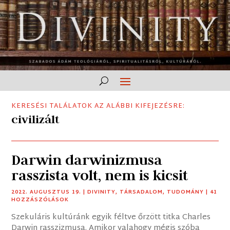
KERESÉSI TALÁLATOK AZ ALÁBBI KIFEJEZÉSRE:
civilizált
Darwin darwinizmusa
rasszista volt, nem is kicsit
2022. AUGUSZTUS 19.
|
DIVINITY
,
TÁRSADALOM
,
TUDOMÁNY
| 41
HOZZÁSZÓLÁSOK
Szekuláris kultúránk egyik féltve őrzött titka Charles
Darwin rasszizmusa. Amikor valahogy mégis szóba