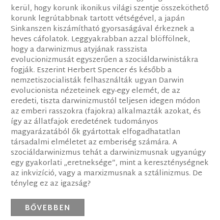
kerül, hogy korunk ikonikus világi szentje összeköthető
korunk legrútabbnak tartott vétségével, a japán
Sinkanszen kiszámítható gyorsaságával érkeznek a
heves cáfolatok. Leggyakrabban azzal blöffölnek,
hogy a darwinizmus atyjának rasszista
evolucionizmusát egyszerűen a szociáldarwinistákra
fogják. Eszerint Herbert Spencer és később a
nemzetiszocialisták felhasználták ugyan Darwin
evolucionista nézeteinek egy-egy elemét, de az
eredeti, tiszta darwinizmustól teljesen idegen módon
az emberi rasszokra (fajokra) alkalmazták azokat, és
így az állatfajok eredetének tudományos
magyarázatából ők gyártottak elfogadhatatlan
társadalmi elméletet az emberiség számára. A
szociáldarwinizmus tehát a darwinizmusnak ugyanúgy
egy gyakorlati „eretneksége”, mint a kereszténységnek
az inkvizíció, vagy a marxizmusnak a sztálinizmus. De
tényleg ez az igazság?
BŐVEBBEN