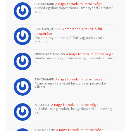
BENCHMARK
A nagy forradalmi terror vége
A svéd egyház alapvetően államegyházi karakterű
an…
SZILÁGYI JÓZSEF
Rembrandt: A tékozló fiú
hazatérése
"Valamennyien tékozló fiúk vagyunk azzal a
különbs…
MENYHÁRT MIKLÓS
A nagy forradalmi terror vége
Mindazonáltal egy protestáns gyülekezetben adott
d…
BENCHMARK
A nagy forradalmi terror vége
"amikor egy felekezet hivatalosan püspökké
választ…
X. JÓZSEF
A nagy forradalmi terror vége
A „költő” arra gondolt, hogy alapvető különbség
va…
KERESZTÉNY
A nagy forradalmi terror vége