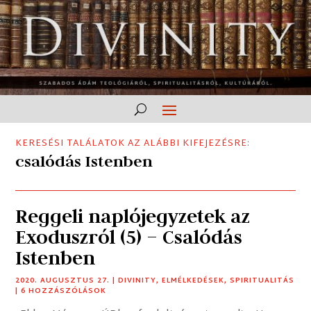
KERESÉSI TALÁLATOK AZ ALÁBBI KIFEJEZÉSRE:
csalódás Istenben
Reggeli naplójegyzetek az
Exoduszról (5) – Csalódás
Istenben
2020. AUGUSZTUS 27.
|
DIVINITY
,
ELMÉLKEDÉSEK
,
SPIRITUALITÁS
| 6 HOZZÁSZÓLÁSOK