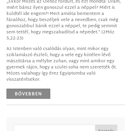
„Ekkor Mózes az ÚRhoz fordult, és ezt mondta: Uram,
miért bánsz ilyen gonoszul ezzel a néppel? Miért is
küldtél ide engem?! Mert amióta bementem a
fáraóhoz, hogy beszéljek vele a nevedben, csak még
gonoszabbul bánik ezzel a néppel, te pedig semmit
sem tettél, hogy megszabadítsd a népedet.” (2Móz
5,22-23)
Az Istenben való csalódás olyan, mint mikor egy
sziklamászó észleli, hogy a vele egy kötélen lévő
mászótársa a mélybe zuhan, vagy mint amikor egy
gyermek rájön, hogy a szülei soha nem szerették őt.
Mózes valahogy így érez Egyiptomba való
visszatérésekor.
BŐVEBBEN