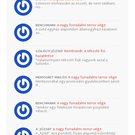
Szívesen elolvasnám az esszét, de nem találtam.
Ho…
BENCHMARK
A nagy forradalmi terror vége
A svéd egyház alapvetően államegyházi karakterű
an…
SZILÁGYI JÓZSEF
Rembrandt: A tékozló fiú
hazatérése
"Valamennyien tékozló fiúk vagyunk azzal a
különbs…
MENYHÁRT MIKLÓS
A nagy forradalmi terror vége
Mindazonáltal egy protestáns gyülekezetben adott
d…
BENCHMARK
A nagy forradalmi terror vége
"amikor egy felekezet hivatalosan püspökké
választ…
X. JÓZSEF
A nagy forradalmi terror vége
A „költő” arra gondolt, hogy alapvető különbség