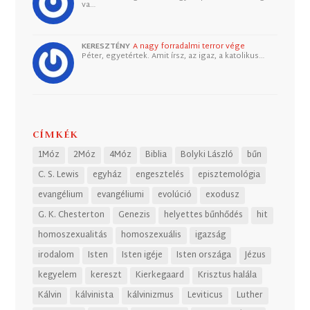
va…
KERESZTÉNY
A nagy forradalmi terror vége
Péter, egyetértek. Amit írsz, az igaz, a katolikus…
CÍMKÉK
1Móz
2Móz
4Móz
Biblia
Bolyki László
bűn
C. S. Lewis
egyház
engesztelés
episztemológia
evangélium
evangéliumi
evolúció
exodusz
G. K. Chesterton
Genezis
helyettes bűnhődés
hit
homoszexualitás
homoszexuális
igazság
irodalom
Isten
Isten igéje
Isten országa
Jézus
kegyelem
kereszt
Kierkegaard
Krisztus halála
Kálvin
kálvinista
kálvinizmus
Leviticus
Luther