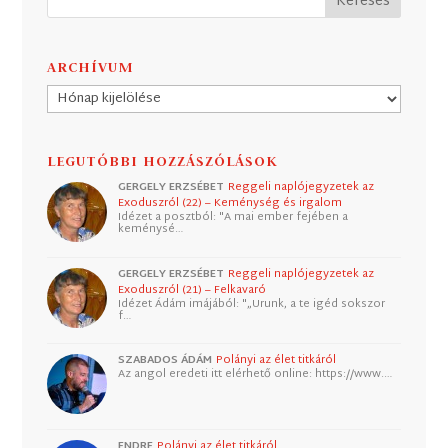
ARCHÍVUM
Archívum
LEGUTÓBBI HOZZÁSZÓLÁSOK
GERGELY ERZSÉBET
Reggeli naplójegyzetek az
Exoduszról (22) – Keménység és irgalom
Idézet a posztból: "A mai ember fejében a
keménysé…
GERGELY ERZSÉBET
Reggeli naplójegyzetek az
Exoduszról (21) – Felkavaró
Idézet Ádám imájából: "„Urunk, a te igéd sokszor
f…
SZABADOS ÁDÁM
Polányi az élet titkáról
Az angol eredeti itt elérhető online: https://www.…
ENDRE
Polányi az élet titkáról