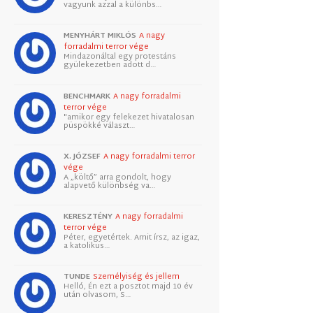
vagyunk azzal a különbs…
MENYHÁRT MIKLÓS
A nagy
forradalmi terror vége
Mindazonáltal egy protestáns
gyülekezetben adott d…
BENCHMARK
A nagy forradalmi
terror vége
"amikor egy felekezet hivatalosan
püspökké választ…
X. JÓZSEF
A nagy forradalmi terror
vége
A „költő” arra gondolt, hogy
alapvető különbség va…
KERESZTÉNY
A nagy forradalmi
terror vége
Péter, egyetértek. Amit írsz, az igaz,
a katolikus…
TUNDE
Személyiség és jellem
Helló, Én ezt a posztot majd 10 év
után olvasom, S…