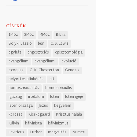
CÍMKÉK
1Móz
2Móz
4Móz
Biblia
Bolyki László
bűn
C. S. Lewis
egyház
engesztelés
episztemológia
evangélium
evangéliumi
evolúció
exodusz
G. K. Chesterton
Genezis
helyettes bűnhődés
hit
homoszexualitás
homoszexuális
igazság
irodalom
Isten
Isten igéje
Isten országa
Jézus
kegyelem
kereszt
Kierkegaard
Krisztus halála
Kálvin
kálvinista
kálvinizmus
Leviticus
Luther
megváltás
Numeri