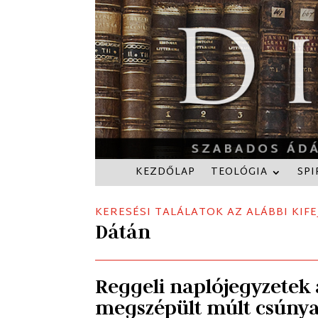
KEZDŐLAP
TEOLÓGIA
SPI
KERESÉSI TALÁLATOK AZ ALÁBBI KIFE
Dátán
Reggeli naplójegyzetek 
megszépült múlt csúnya