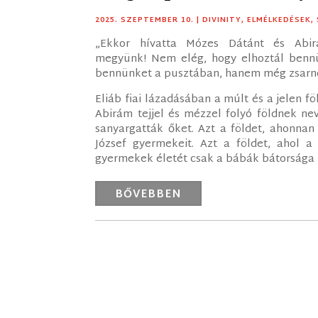
2025. SZEPTEMBER 10.
|
DIVINITY
,
ELMÉLKEDÉSEK
,
„Ekkor hívatta Mózes Dátánt és Abir
megyünk! Nem elég, hogy elhoztál bennün
bennünket a pusztában, hanem még zsarnok
Eliáb fiai lázadásában a múlt és a jelen 
Abirám tejjel és mézzel folyó földnek ne
sanyargatták őket. Azt a földet, ahonna
József gyermekeit. Azt a földet, ahol a
gyermekek életét csak a bábák bátorsága
BŐVEBBEN