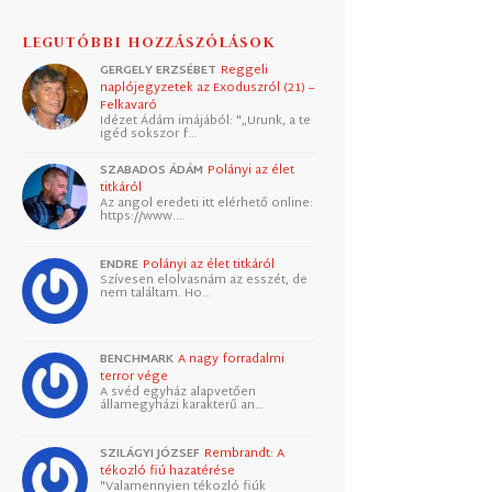
LEGUTÓBBI HOZZÁSZÓLÁSOK
GERGELY ERZSÉBET
Reggeli
naplójegyzetek az Exoduszról (21) –
Felkavaró
Idézet Ádám imájából: "„Urunk, a te
igéd sokszor f…
SZABADOS ÁDÁM
Polányi az élet
titkáról
Az angol eredeti itt elérhető online:
https://www.…
ENDRE
Polányi az élet titkáról
Szívesen elolvasnám az esszét, de
nem találtam. Ho…
BENCHMARK
A nagy forradalmi
terror vége
A svéd egyház alapvetően
államegyházi karakterű an…
SZILÁGYI JÓZSEF
Rembrandt: A
tékozló fiú hazatérése
"Valamennyien tékozló fiúk