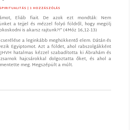
SPIRITUALITÁS
| 1 HOZZÁSZÓLÁS
ámot, Eliáb fiait. De azok ezt mondták: Nem
ket a tejjel és mézzel folyó földről, hogy megölj
oskodni is akarsz rajtunk?!” (4Móz 16,12-13)
fölcserélése a leginkább meghökkentő elem. Dátán és
vezik Egyiptomot. Azt a földet, ahol rabszolgákként
n JHVH hatalmas kézzel szabadította ki Ábrahám és
 zsarnok hajcsárokkal dolgoztatta őket, és ahol a
 mentette meg. Megszépült a múlt.