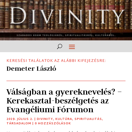
KERESÉSI TALÁLATOK AZ ALÁBBI KIFEJEZÉSRE:
Demeter László
Válságban a gyereknevelés? –
Kerekasztal-beszélgetés az
Evangéliumi Fórumon
2019. JÚLIUS 2.
|
DIVINITY
,
KULTÚRA
,
SPIRITUALITÁS
,
TÁRSADALOM
| 0 HOZZÁSZÓLÁSOK