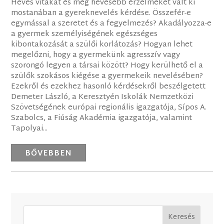
Heves vitákat és még hevesebb érzelmeket vált ki
mostanában a gyereknevelés kérdése. Összefér-e
egymással a szeretet és a fegyelmezés? Akadályozza-e
a gyermek személyiségének egészséges
kibontakozását a szülői korlátozás? Hogyan lehet
megelőzni, hogy a gyermekünk agresszív vagy
szorongó legyen a társai között? Hogy kerülhető el a
szülők szokásos kiégése a gyermekeik nevelésében?
Ezekről és ezekhez hasonló kérdésekről beszélgetett
Demeter László, a Keresztyén Iskolák Nemzetközi
Szövetségének európai regionális igazgatója, Sípos A.
Szabolcs, a Fiúság Akadémia igazgatója, valamint
Tapolyai...
BŐVEBBEN