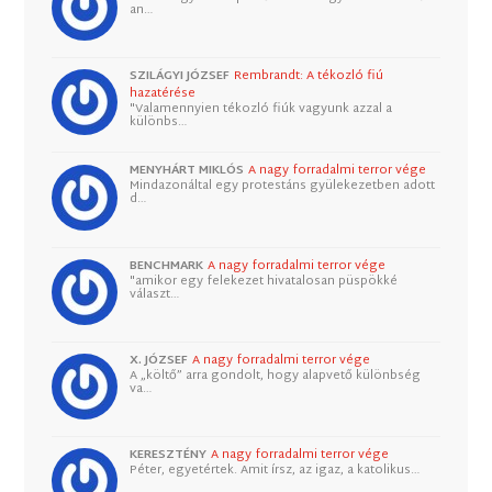
an…
SZILÁGYI JÓZSEF
Rembrandt: A tékozló fiú
hazatérése
"Valamennyien tékozló fiúk vagyunk azzal a
különbs…
MENYHÁRT MIKLÓS
A nagy forradalmi terror vége
Mindazonáltal egy protestáns gyülekezetben adott
d…
BENCHMARK
A nagy forradalmi terror vége
"amikor egy felekezet hivatalosan püspökké
választ…
X. JÓZSEF
A nagy forradalmi terror vége
A „költő” arra gondolt, hogy alapvető különbség
va…
KERESZTÉNY
A nagy forradalmi terror vége
Péter, egyetértek. Amit írsz, az igaz, a katolikus…