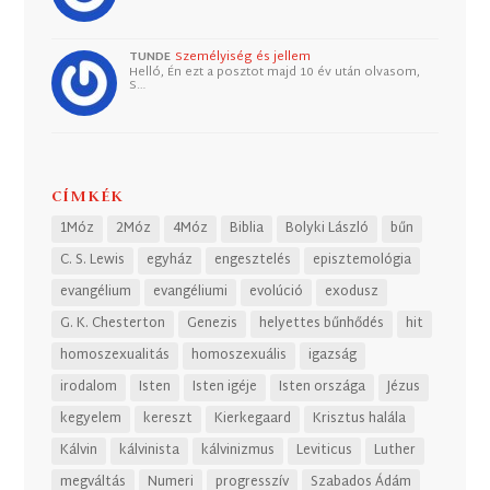
TUNDE
Személyiség és jellem
Helló, Én ezt a posztot majd 10 év után olvasom,
S…
CÍMKÉK
1Móz
2Móz
4Móz
Biblia
Bolyki László
bűn
C. S. Lewis
egyház
engesztelés
episztemológia
evangélium
evangéliumi
evolúció
exodusz
G. K. Chesterton
Genezis
helyettes bűnhődés
hit
homoszexualitás
homoszexuális
igazság
irodalom
Isten
Isten igéje
Isten országa
Jézus
kegyelem
kereszt
Kierkegaard
Krisztus halála
Kálvin
kálvinista
kálvinizmus
Leviticus
Luther
megváltás
Numeri
progresszív
Szabados Ádám