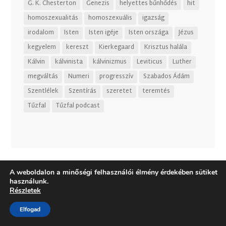
G. K. Chesterton
Genezis
helyettes bűnhődés
hit
homoszexualitás
homoszexuális
igazság
irodalom
Isten
Isten igéje
Isten országa
Jézus
kegyelem
kereszt
Kierkegaard
Krisztus halála
Kálvin
kálvinista
kálvinizmus
Leviticus
Luther
megváltás
Numeri
progresszív
Szabados Ádám
Szentlélek
Szentírás
szeretet
teremtés
Tűzfal
Tűzfal podcast
A weboldalon a minőségi felhasználói élmény érdekében sütiket
használunk.
Részletek
Elfogad
Dizájn:
Elegant Themes
| Motor:
WordPress