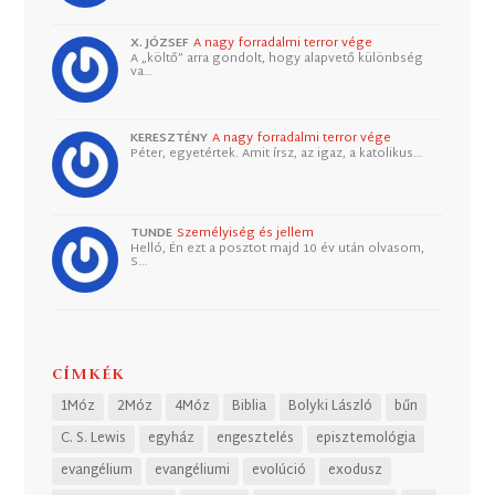
X. JÓZSEF
A nagy forradalmi terror vége
A „költő” arra gondolt, hogy alapvető különbség
va…
KERESZTÉNY
A nagy forradalmi terror vége
Péter, egyetértek. Amit írsz, az igaz, a katolikus…
TUNDE
Személyiség és jellem
Helló, Én ezt a posztot majd 10 év után olvasom,
S…
CÍMKÉK
1Móz
2Móz
4Móz
Biblia
Bolyki László
bűn
C. S. Lewis
egyház
engesztelés
episztemológia
evangélium
evangéliumi
evolúció
exodusz