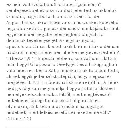
ez nem volt szokatlan. Szókratész „daimónja”
semlegesebbet és pozitívabbat jelentett az akkoriak
számára, nagyjából azt, amit az isten szó, de
Augusztinusz, aki az Isten városa huszonkét kötetéből
legalább kettőt a gonosz démonok munkájának szánt,
egyértelműen negatív jelenségként tárgyalja a
démonok tevékenységét. Az egyházatya az
apostolokra támaszkodott, akik bátran írtak a démoni
hatásról a megismerésben, illetve megtévesztésben. A
2Thessz 2,9-12 kapcsán ebben a sorozatban is láttuk
már, hogy Pál apostol a tévelygést és a hazugságban
való hitet részben a Sátán munkájának tulajdonította,
akinek egyik jellemző stratégiája, hogy megcsal és
megtéveszt. Pál Timóteusnak szintén erről ír: „A Lélek
pedig világosan megmondja, hogy az utolsó időkben
némelyek elszakadnak a hittől, mert megtévesztő
lelkekre és ördögi tanításokra hallgatnak, és
olyanokra, akik képmutató módon hazugságot
hirdetnek, mert lelkiismeretük érzéketlenné vált.”
(1Tim 4,1-2)