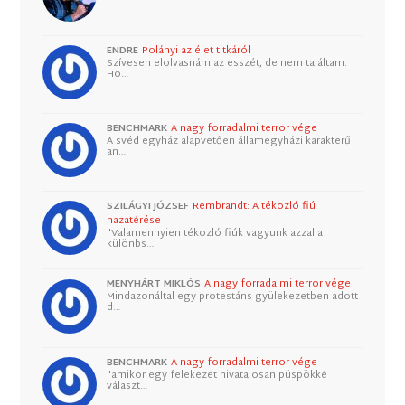
ENDRE
Polányi az élet titkáról
Szívesen elolvasnám az esszét, de nem találtam.
Ho…
BENCHMARK
A nagy forradalmi terror vége
A svéd egyház alapvetően államegyházi karakterű
an…
SZILÁGYI JÓZSEF
Rembrandt: A tékozló fiú
hazatérése
"Valamennyien tékozló fiúk vagyunk azzal a
különbs…
MENYHÁRT MIKLÓS
A nagy forradalmi terror vége
Mindazonáltal egy protestáns gyülekezetben adott
d…
BENCHMARK
A nagy forradalmi terror vége
"amikor egy felekezet hivatalosan püspökké
választ…