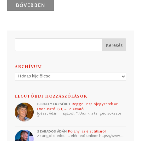
BŐVEBBEN
ARCHÍVUM
Archívum
LEGUTÓBBI HOZZÁSZÓLÁSOK
GERGELY ERZSÉBET
Reggeli naplójegyzetek az
Exoduszról (21) – Felkavaró
Idézet Ádám imájából: "„Urunk, a te igéd sokszor
f…
SZABADOS ÁDÁM
Polányi az élet titkáról
Az angol eredeti itt elérhető online: https://www.…