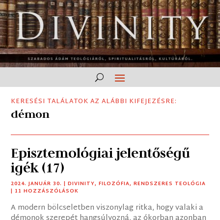
KERESÉSI TALÁLATOK AZ ALÁBBI KIFEJEZÉSRE:
démon
Episztemológiai jelentőségű
igék (17)
2024. JANUÁR 30.
|
DIVINITY
,
FILOZÓFIA
,
RENDSZERES TEOLÓGIA
| 11 HOZZÁSZÓLÁSOK
A modern bölcseletben viszonylag ritka, hogy valaki a
démonok szerepét hangsúlyozná, az ókorban azonban