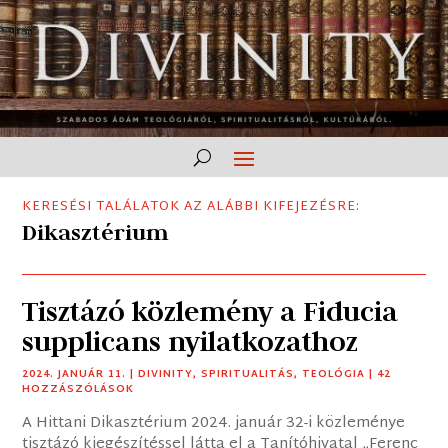
KERESÉSI TALÁLATOK AZ ALÁBBI KIFEJEZÉSRE:
Dikasztérium
Tisztázó közlemény a Fiducia
supplicans nyilatkozathoz
2024. JANUÁR 11.
|
DIVINITY
,
SPIRITUALITÁS
,
TEOLÓGIA
| 42
HOZZÁSZÓLÁSOK
A Hittani Dikasztérium 2024. január 32-i közleménye
tisztázó kiegészítéssel látta el a Tanítóhivatal „Ferenc