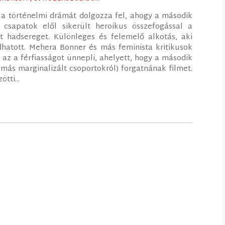
t a történelmi drámát dolgozza fel, ahogy a második
csapatok elől sikerült heroikus összefogással a
t hadsereget. Különleges és felemelő alkotás, aki
dhatott. Mehera Bonner és más feminista kritikusok
 az a férfiasságot ünnepli, ahelyett, hogy a második
más marginalizált csoportokról) forgatnának filmet.
tti...