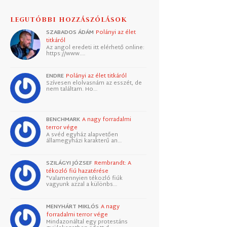
LEGUTÓBBI HOZZÁSZÓLÁSOK
SZABADOS ÁDÁM
Polányi az élet
titkáról
Az angol eredeti itt elérhető online:
https://www.…
ENDRE
Polányi az élet titkáról
Szívesen elolvasnám az esszét, de
nem találtam. Ho…
BENCHMARK
A nagy forradalmi
terror vége
A svéd egyház alapvetően
államegyházi karakterű an…
SZILÁGYI JÓZSEF
Rembrandt: A
tékozló fiú hazatérése
"Valamennyien tékozló fiúk
vagyunk azzal a különbs…
MENYHÁRT MIKLÓS
A nagy
forradalmi terror vége
Mindazonáltal egy protestáns