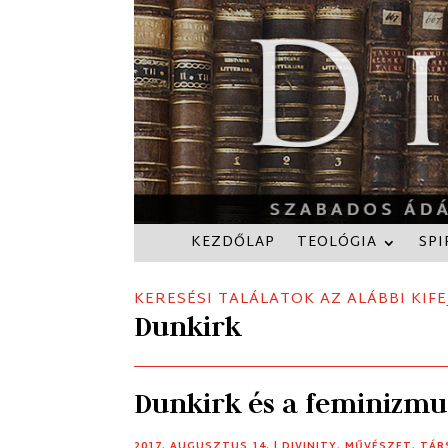
KEZDŐLAP
TEOLÓGIA
SPI
KERESÉSI TALÁLATOK AZ ALÁBBI KIFE
Dunkirk
Dunkirk és a feminizm
2017. AUGUSZTUS 14.
|
DIVINITY
,
MŰVÉSZET
,
TÁR