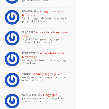
gyülekezetben adott d…
BENCHMARK
A nagy forradalmi
terror vége
"amikor egy felekezet hivatalosan
püspökké választ…
X. JÓZSEF
A nagy forradalmi terror
vége
A „költő” arra gondolt, hogy
alapvető különbség va…
KERESZTÉNY
A nagy forradalmi
terror vége
Péter, egyetértek. Amit írsz, az igaz,
a katolikus…
TUNDE
Személyiség és jellem
Helló, Én ezt a posztot majd 10 év
után olvasom, S…
SZALAI MIKLÓS
Erőgyűjtés
Jó pihenést, kiváncsi vagyok, mit
fogsz írni az ál…