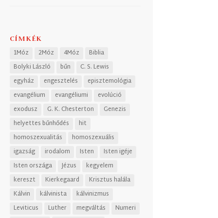
CÍMKÉK
1Móz
2Móz
4Móz
Biblia
Bolyki László
bűn
C. S. Lewis
egyház
engesztelés
episztemológia
evangélium
evangéliumi
evolúció
exodusz
G. K. Chesterton
Genezis
helyettes bűnhődés
hit
homoszexualitás
homoszexuális
igazság
irodalom
Isten
Isten igéje
Isten országa
Jézus
kegyelem
kereszt
Kierkegaard
Krisztus halála
Kálvin
kálvinista
kálvinizmus
Leviticus
Luther
megváltás
Numeri