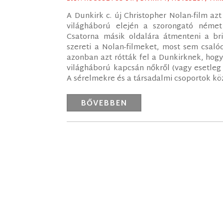
A Dunkirk c. új Christopher Nolan-film az
világháború elején a szorongató német 
Csatorna másik oldalára átmenteni a bri
szereti a Nolan-filmeket, most sem csaló
azonban azt rótták fel a Dunkirknek, hogy
világháború kapcsán nőkről (vagy esetleg 
A sérelmekre és a társadalmi csoportok közö
BŐVEBBEN