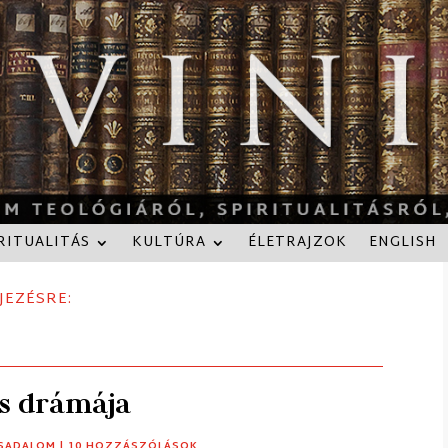
RITUALITÁS
KULTÚRA
ÉLETRAJZOK
ENGLISH
JEZÉSRE:
us drámája
SADALOM
| 10 HOZZÁSZÓLÁSOK