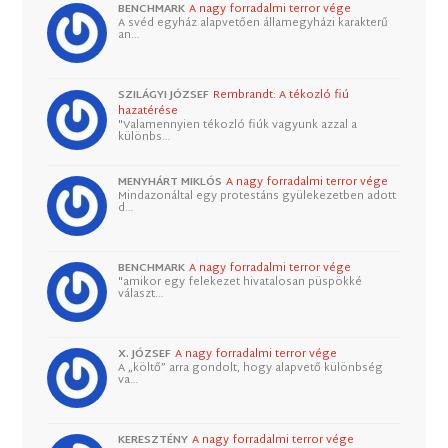
BENCHMARK
A nagy forradalmi terror vége
A svéd egyház alapvetően államegyházi karakterű
an…
SZILÁGYI JÓZSEF
Rembrandt: A tékozló fiú
hazatérése
"Valamennyien tékozló fiúk vagyunk azzal a
különbs…
MENYHÁRT MIKLÓS
A nagy forradalmi terror vége
Mindazonáltal egy protestáns gyülekezetben adott
d…
BENCHMARK
A nagy forradalmi terror vége
"amikor egy felekezet hivatalosan püspökké
választ…
X. JÓZSEF
A nagy forradalmi terror vége
A „költő” arra gondolt, hogy alapvető különbség
va…
KERESZTÉNY
A nagy forradalmi terror vége