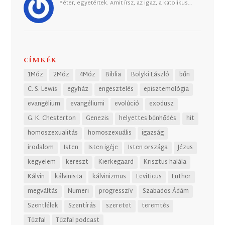
Péter, egyetértek. Amit írsz, az igaz, a katolikus…
CÍMKÉK
1Móz
2Móz
4Móz
Biblia
Bolyki László
bűn
C. S. Lewis
egyház
engesztelés
episztemológia
evangélium
evangéliumi
evolúció
exodusz
G. K. Chesterton
Genezis
helyettes bűnhődés
hit
homoszexualitás
homoszexuális
igazság
irodalom
Isten
Isten igéje
Isten országa
Jézus
kegyelem
kereszt
Kierkegaard
Krisztus halála
Kálvin
kálvinista
kálvinizmus
Leviticus
Luther
megváltás
Numeri
progresszív
Szabados Ádám
Szentlélek
Szentírás
szeretet
teremtés
Tűzfal
Tűzfal podcast