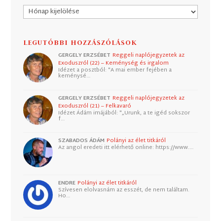
Archívum
LEGUTÓBBI HOZZÁSZÓLÁSOK
GERGELY ERZSÉBET
Reggeli naplójegyzetek az
Exoduszról (22) – Keménység és irgalom
Idézet a posztból: "A mai ember fejében a
keménysé…
GERGELY ERZSÉBET
Reggeli naplójegyzetek az
Exoduszról (21) – Felkavaró
Idézet Ádám imájából: "„Urunk, a te igéd sokszor
f…
SZABADOS ÁDÁM
Polányi az élet titkáról
Az angol eredeti itt elérhető online: https://www.…
ENDRE
Polányi az élet titkáról
Szívesen elolvasnám az esszét, de nem találtam.
Ho…