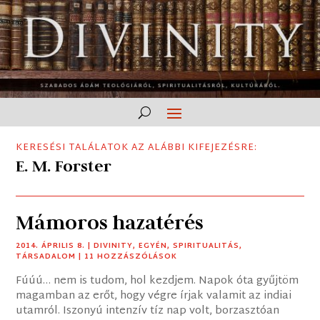
KERESÉSI TALÁLATOK AZ ALÁBBI KIFEJEZÉSRE:
E. M. Forster
Mámoros hazatérés
2014. ÁPRILIS 8.
|
DIVINITY
,
EGYÉN
,
SPIRITUALITÁS
,
TÁRSADALOM
| 11 HOZZÁSZÓLÁSOK
Fúúú… nem is tudom, hol kezdjem. Napok óta gyűjtöm
magamban az erőt, hogy végre írjak valamit az indiai
utamról. Iszonyú intenzív tíz nap volt, borzasztóan