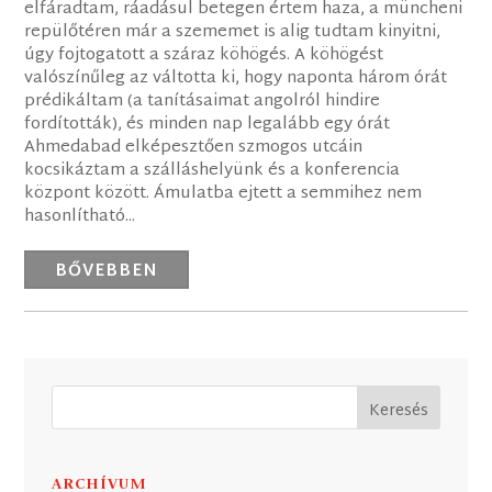
elfáradtam, ráadásul betegen értem haza, a müncheni
repülőtéren már a szememet is alig tudtam kinyitni,
úgy fojtogatott a száraz köhögés. A köhögést
valószínűleg az váltotta ki, hogy naponta három órát
prédikáltam (a tanításaimat angolról hindire
fordították), és minden nap legalább egy órát
Ahmedabad elképesztően szmogos utcáin
kocsikáztam a szálláshelyünk és a konferencia
központ között. Ámulatba ejtett a semmihez nem
hasonlítható...
BŐVEBBEN
ARCHÍVUM