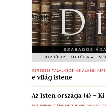
KEZDŐLAP
TEOLÓGIA
SPI
KERESÉSI TALÁLATOK AZ ALÁBBI KIFE
e világ istene
Az Isten országa (4) – Ki
2022. JANUÁR 20.
|
BIBLIAI TEOLÓGIA
,
DIVINITY
| 0