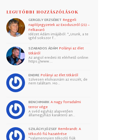
LEGUTÓBBI HOZZÁSZÓLÁSOK
GERGELY ERZSÉBET
Reggeli
naplójegyzetek az Exoduszról (21) –
Felkavaró
Idézet Ádám imájából: "„Urunk, a te
igéd sokszor f…
SZABADOS ÁDÁM
Polányi az élet
titkáról
Az angol eredeti itt elérhető online:
https://www.…
ENDRE
Polányi az élet titkáról
Szívesen elolvasnám az esszét, de
nem találtam. Ho…
BENCHMARK
A nagy forradalmi
terror vége
A svéd egyház alapvetően
államegyházi karakterű an…
SZILÁGYI JÓZSEF
Rembrandt: A
tékozló fiú hazatérése
"Valamennyien tékozló fiúk