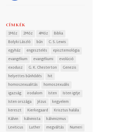
CÍMKÉK
1Móz
2Móz
4Móz
Biblia
Bolyki László
bűn
C. S. Lewis
egyház
engesztelés
episztemológia
evangélium
evangéliumi
evolúció
exodusz
G. K. Chesterton
Genezis
helyettes bűnhődés
hit
homoszexualitás
homoszexuális
igazság
irodalom
Isten
Isten igéje
Isten országa
Jézus
kegyelem
kereszt
Kierkegaard
Krisztus halála
Kálvin
kálvinista
kálvinizmus
Leviticus
Luther
megváltás
Numeri