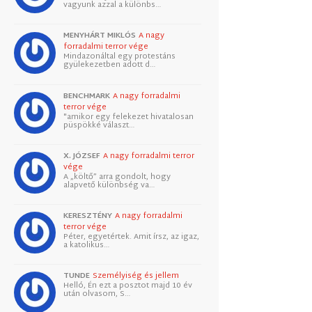
vagyunk azzal a különbs…
MENYHÁRT MIKLÓS
A nagy
forradalmi terror vége
Mindazonáltal egy protestáns
gyülekezetben adott d…
BENCHMARK
A nagy forradalmi
terror vége
"amikor egy felekezet hivatalosan
püspökké választ…
X. JÓZSEF
A nagy forradalmi terror
vége
A „költő” arra gondolt, hogy
alapvető különbség va…
KERESZTÉNY
A nagy forradalmi
terror vége
Péter, egyetértek. Amit írsz, az igaz,
a katolikus…
TUNDE
Személyiség és jellem
Helló, Én ezt a posztot majd 10 év
után olvasom, S…