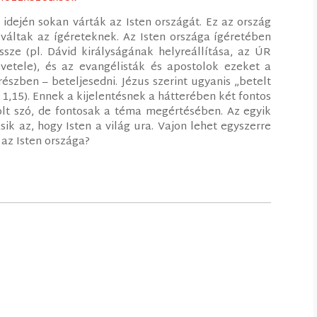
 idején sokan várták az Isten országát. Ez az ország
 váltak az ígéreteknek. Az Isten országa ígéretében
ze (pl. Dávid királyságának helyreállítása, az ÚR
vetele), és az evangélisták és apostolok ezeket a
szben – beteljesedni. Jézus szerint ugyanis „betelt
k 1,15). Ennek a kijelentésnek a hátterében két fontos
lt szó, de fontosak a téma megértésében. Az egyik
sik az, hogy Isten a világ ura. Vajon lehet egyszerre
 az Isten országa?