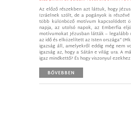
Az előző részekben azt láttuk, hogy Jézus
Izráelnek szólt, de a pogányok is részévé
több különböző motívum kapcsolódott öss
napja, az utolsó napok, az Emberfia eljö
motívumokat Jézusban látták – legalább ré
az idő és elközelített az Isten országa” (M
igazság áll, amelyekről eddig még nem vo
igazság az, hogy a Sátán e világ ura. A má
igaz mindkettő? És hogy viszonyul ezekhez
BŐVEBBEN