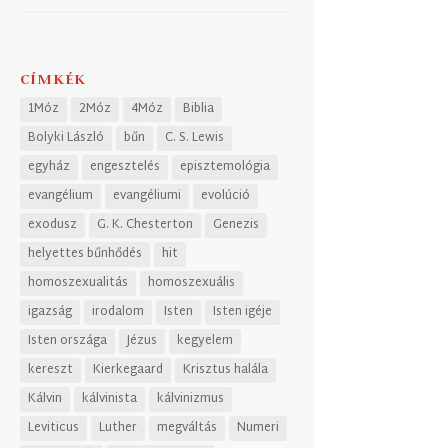
CÍMKÉK
1Móz
2Móz
4Móz
Biblia
Bolyki László
bűn
C. S. Lewis
egyház
engesztelés
episztemológia
evangélium
evangéliumi
evolúció
exodusz
G. K. Chesterton
Genezis
helyettes bűnhődés
hit
homoszexualitás
homoszexuális
igazság
irodalom
Isten
Isten igéje
Isten országa
Jézus
kegyelem
kereszt
Kierkegaard
Krisztus halála
Kálvin
kálvinista
kálvinizmus
Leviticus
Luther
megváltás
Numeri