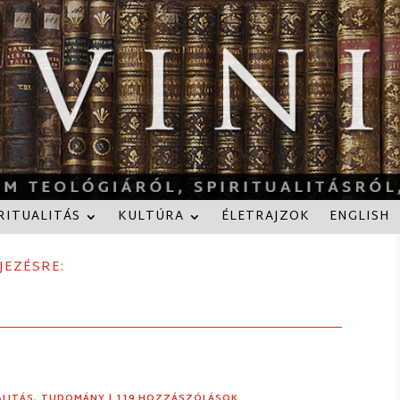
RITUALITÁS
KULTÚRA
ÉLETRAJZOK
ENGLISH
JEZÉSRE:
ALITÁS
,
TUDOMÁNY
| 119 HOZZÁSZÓLÁSOK