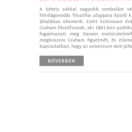
A kétely sokkal nagyobb rombolást v
felvilágosodás filozófiai alapjaira épülő 
általában elismerik. Ezért különösen ér
Graham filozófusnak, aki 1881-ben publiká
fogalmazott meg Darwin evolúcióelmé
megköszöni Graham figyelmét, és elismer
kapcsolatban, hogy az univerzum nem jöhete
BŐVEBBEN