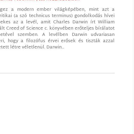
égez a modern ember világképében, mint azt a
kritikai (a szó technicus terminus) gondolkodás hívei
dekes az a levél, amit Charles Darwin írt William
lt Creed of Science c. könyvében erőteljes bírálatot
letével szemben. A levélben Darwin udvariasan
i, hogy a filozófus érvei erősek és tiszták azzal
tt létre véletlenül. Darwin...