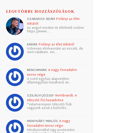
LEGUTÓBBI HOZZÁSZÓLÁSOK
SZABADOS ÁDÁM
Polányi az élet
titkáról
Az angol eredeti itt elérhető online:
https://www.…
ENDRE
Polányi az élet titkáról
Szívesen elolvasnám az esszét, de
nem találtam. Ho…
BENCHMARK
A nagy forradalmi
terror vége
A svéd egyház alapvetően
államegyházi karakterű an…
SZILÁGYI JÓZSEF
Rembrandt: A
tékozló fiú hazatérése
"Valamennyien tékozló fiúk
vagyunk azzal a különbs…
MENYHÁRT MIKLÓS
A nagy
forradalmi terror vége
Mindazonáltal egy protestáns