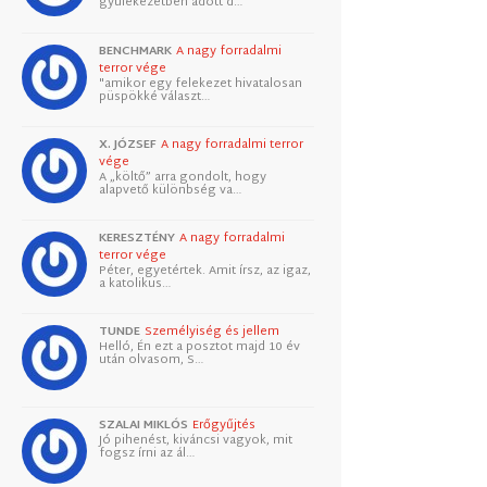
gyülekezetben adott d…
BENCHMARK
A nagy forradalmi
terror vége
"amikor egy felekezet hivatalosan
püspökké választ…
X. JÓZSEF
A nagy forradalmi terror
vége
A „költő” arra gondolt, hogy
alapvető különbség va…
KERESZTÉNY
A nagy forradalmi
terror vége
Péter, egyetértek. Amit írsz, az igaz,
a katolikus…
TUNDE
Személyiség és jellem
Helló, Én ezt a posztot majd 10 év
után olvasom, S…
SZALAI MIKLÓS
Erőgyűjtés
Jó pihenést, kiváncsi vagyok, mit
fogsz írni az ál…