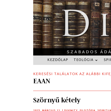
KEZDŐLAP
TEOLÓGIA
SPI
KERESÉSI TALÁLATOK AZ ALÁBBI KIFE
EAAN
Szörnyű kétely
2015. MÁRCIUS 21.
|
DIVINITY
,
FILOZÓFIA
,
SPIRITU