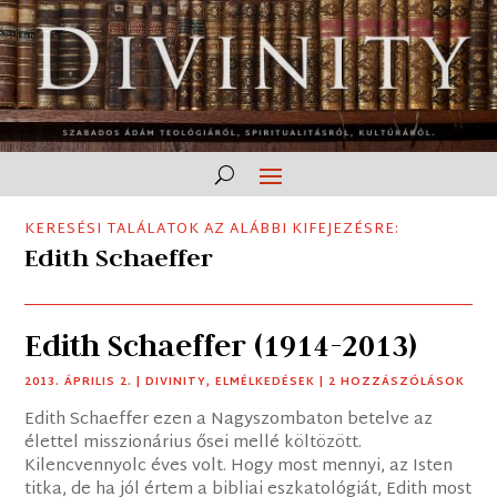
KERESÉSI TALÁLATOK AZ ALÁBBI KIFEJEZÉSRE:
Edith Schaeffer
Edith Schaeffer (1914-2013)
2013. ÁPRILIS 2.
|
DIVINITY
,
ELMÉLKEDÉSEK
| 2 HOZZÁSZÓLÁSOK
Edith Schaeffer ezen a Nagyszombaton betelve az
élettel misszionárius ősei mellé költözött.
Kilencvennyolc éves volt. Hogy most mennyi, az Isten
titka, de ha jól értem a bibliai eszkatológiát, Edith most