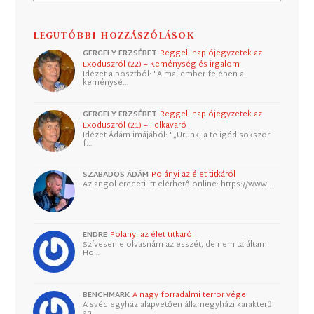
LEGUTÓBBI HOZZÁSZÓLÁSOK
GERGELY ERZSÉBET
Reggeli naplójegyzetek az
Exoduszról (22) – Keménység és irgalom
Idézet a posztból: "A mai ember fejében a
keménysé…
GERGELY ERZSÉBET
Reggeli naplójegyzetek az
Exoduszról (21) – Felkavaró
Idézet Ádám imájából: "„Urunk, a te igéd sokszor
f…
SZABADOS ÁDÁM
Polányi az élet titkáról
Az angol eredeti itt elérhető online: https://www.…
ENDRE
Polányi az élet titkáról
Szívesen elolvasnám az esszét, de nem találtam.
Ho…
BENCHMARK
A nagy forradalmi terror vége
A svéd egyház alapvetően államegyházi karakterű
an…