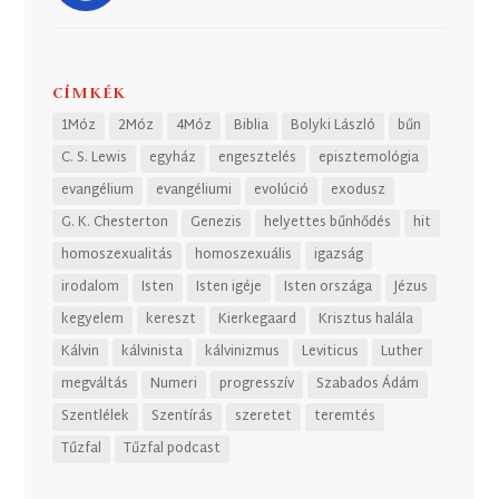
CÍMKÉK
1Móz
2Móz
4Móz
Biblia
Bolyki László
bűn
C. S. Lewis
egyház
engesztelés
episztemológia
evangélium
evangéliumi
evolúció
exodusz
G. K. Chesterton
Genezis
helyettes bűnhődés
hit
homoszexualitás
homoszexuális
igazság
irodalom
Isten
Isten igéje
Isten országa
Jézus
kegyelem
kereszt
Kierkegaard
Krisztus halála
Kálvin
kálvinista
kálvinizmus
Leviticus
Luther
megváltás
Numeri
progresszív
Szabados Ádám
Szentlélek
Szentírás
szeretet
teremtés
Tűzfal
Tűzfal podcast