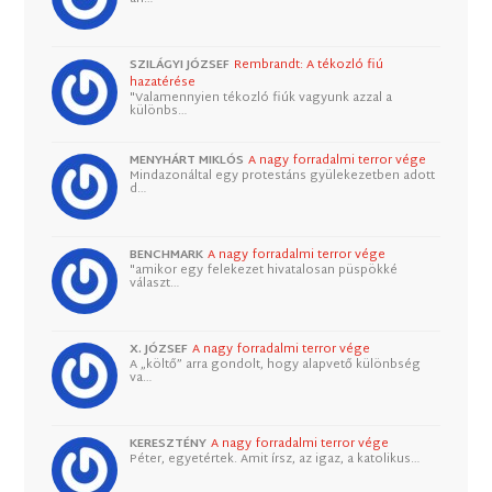
SZILÁGYI JÓZSEF
Rembrandt: A tékozló fiú
hazatérése
"Valamennyien tékozló fiúk vagyunk azzal a
különbs…
MENYHÁRT MIKLÓS
A nagy forradalmi terror vége
Mindazonáltal egy protestáns gyülekezetben adott
d…
BENCHMARK
A nagy forradalmi terror vége
"amikor egy felekezet hivatalosan püspökké
választ…
X. JÓZSEF
A nagy forradalmi terror vége
A „költő” arra gondolt, hogy alapvető különbség
va…
KERESZTÉNY
A nagy forradalmi terror vége
Péter, egyetértek. Amit írsz, az igaz, a katolikus…