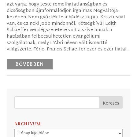
azt várja, hogy teste romolhatatlanságban és
dicsőségben újraformálódjon irgalmas Megváltója
kezében. Nem győzték le a hádész kapui. Krisztusnál
van, és ez neki jobb mindennél. Kétségkívül Edith
Schaeffer vendégszeretete volt a szíve annak a
hatásában felbecsülhetetlen evangéliumi
szolgálatnak, mely L’Abri néven vált ismertté
világszerte. Férje, Francis Schaeffer ezer és ezer fiatal...
BŐVEBBEN
ARCHÍVUM
Archívum