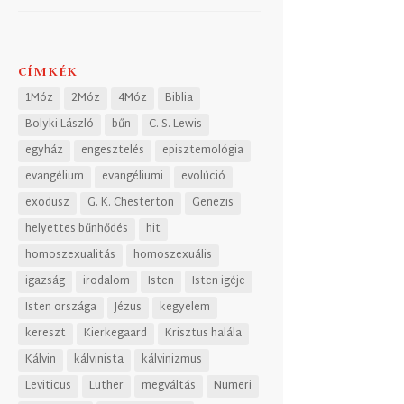
CÍMKÉK
1Móz
2Móz
4Móz
Biblia
Bolyki László
bűn
C. S. Lewis
egyház
engesztelés
episztemológia
evangélium
evangéliumi
evolúció
exodusz
G. K. Chesterton
Genezis
helyettes bűnhődés
hit
homoszexualitás
homoszexuális
igazság
irodalom
Isten
Isten igéje
Isten országa
Jézus
kegyelem
kereszt
Kierkegaard
Krisztus halála
Kálvin
kálvinista
kálvinizmus
Leviticus
Luther
megváltás
Numeri