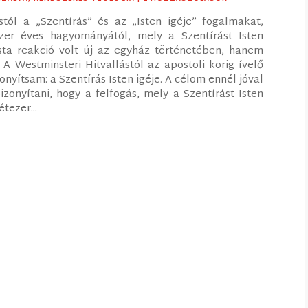
tól a „Szentírás” és az „Isten igéje” fogalmakat,
zer éves hagyományától, mely a Szentírást Isten
sta reakció volt új az egyház történetében, hanem
 A Westminsteri Hitvallástól az apostoli korig ívelő
nyítsam: a Szentírás Isten igéje. A célom ennél jóval
zonyítani, hogy a felfogás, mely a Szentírást Isten
tezer...