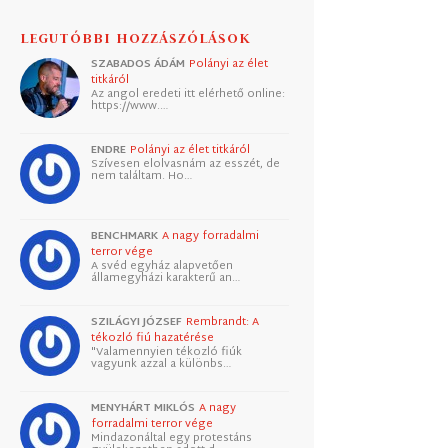
LEGUTÓBBI HOZZÁSZÓLÁSOK
SZABADOS ÁDÁM
Polányi az élet
titkáról
Az angol eredeti itt elérhető online:
https://www.…
ENDRE
Polányi az élet titkáról
Szívesen elolvasnám az esszét, de
nem találtam. Ho…
BENCHMARK
A nagy forradalmi
terror vége
A svéd egyház alapvetően
államegyházi karakterű an…
SZILÁGYI JÓZSEF
Rembrandt: A
tékozló fiú hazatérése
"Valamennyien tékozló fiúk
vagyunk azzal a különbs…
MENYHÁRT MIKLÓS
A nagy
forradalmi terror vége
Mindazonáltal egy protestáns