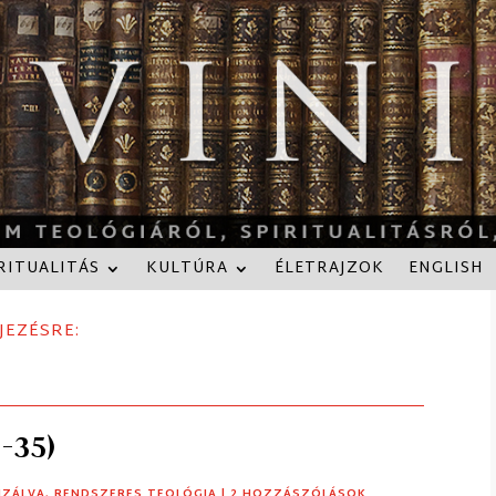
RITUALITÁS
KULTÚRA
ÉLETRAJZOK
ENGLISH
JEZÉSRE:
1-35)
IZÁLVA
,
RENDSZERES TEOLÓGIA
| 2 HOZZÁSZÓLÁSOK