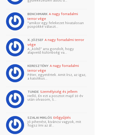
gyülekezetben adott d…
BENCHMARK
A nagy forradalmi
terror vége
"amikor egy felekezet hivatalosan
püspökké választ…
X. JÓZSEF
A nagy forradalmi terror
vége
A „költő” arra gondolt, hogy
alapvető különbség va…
KERESZTÉNY
A nagy forradalmi
terror vége
Péter, egyetértek. Amit írsz, az igaz,
a katolikus…
TUNDE
Személyiség és jellem
Helló, Én ezt a posztot majd 10 év
után olvasom, S…
SZALAI MIKLÓS
Erőgyűjtés
Jó pihenést, kiváncsi vagyok, mit
fogsz írni az ál…