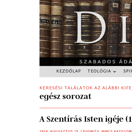
KEZDŐLAP
TEOLÓGIA
SPI
KERESÉSI TALÁLATOK AZ ALÁBBI KIFE
egész sorozat
A Szentírás Isten igéje (
2014. AUGUSZTUS 15.
|
DIVINITY
,
NINCS KATEGOR