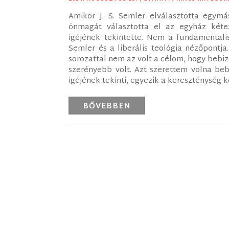
Amikor J. S. Semler elválasztotta egymás
önmagát választotta el az egyház kéte
igéjének tekintette. Nem a fundamentali
Semler és a liberális teológia nézőpontja.
sorozattal nem az volt a célom, hogy bebizo
szerényebb volt. Azt szerettem volna bebi
igéjének tekinti, egyezik a kereszténység ké
BŐVEBBEN