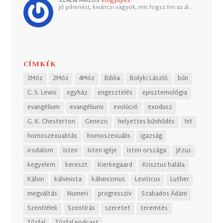
SZALAI MIKLÓS
Erőgyűjtés
Jó pihenést, kiváncsi vagyok, mit fogsz írni az ál…
CÍMKÉK
1Móz
2Móz
4Móz
Biblia
Bolyki László
bűn
C. S. Lewis
egyház
engesztelés
episztemológia
evangélium
evangéliumi
evolúció
exodusz
G. K. Chesterton
Genezis
helyettes bűnhődés
hit
homoszexualitás
homoszexuális
igazság
irodalom
Isten
Isten igéje
Isten országa
Jézus
kegyelem
kereszt
Kierkegaard
Krisztus halála
Kálvin
kálvinista
kálvinizmus
Leviticus
Luther
megváltás
Numeri
progresszív
Szabados Ádám
Szentlélek
Szentírás
szeretet
teremtés
Tűzfal
Tűzfal podcast