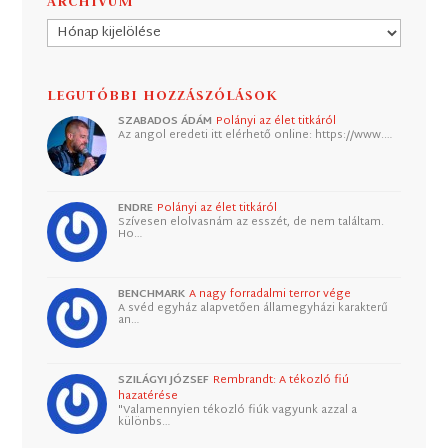
ARCHÍVUM
Archívum
LEGUTÓBBI HOZZÁSZÓLÁSOK
SZABADOS ÁDÁM
Polányi az élet titkáról
Az angol eredeti itt elérhető online: https://www.…
ENDRE
Polányi az élet titkáról
Szívesen elolvasnám az esszét, de nem találtam.
Ho…
BENCHMARK
A nagy forradalmi terror vége
A svéd egyház alapvetően államegyházi karakterű
an…
SZILÁGYI JÓZSEF
Rembrandt: A tékozló fiú
hazatérése
"Valamennyien tékozló fiúk vagyunk azzal a
különbs…