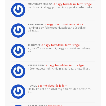
MENYHÁRT MIKLÓS
A nagy forradalmi terror vége
Mindazonáltal egy protestáns gyülekezetben adott
d…
BENCHMARK
A nagy forradalmi terror vége
"amikor egy felekezet hivatalosan püspökké
választ…
X. JÓZSEF
A nagy forradalmi terror vége
A „költő” arra gondolt, hogy alapvető különbség
va…
KERESZTÉNY
A nagy forradalmi terror vége
Péter, egyetértek. Amit írsz, az igaz, a katolikus…
TUNDE
Személyiség és jellem
Helló, Én ezt a posztot majd 10 év után olvasom,
S…