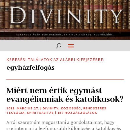
KERESÉSI TALÁLATOK AZ ALÁBBI KIFEJEZÉSRE:
egyházfelfogás
Miért nem értik egymást
evangéliumiak és katolikusok?
2013. MÁRCIUS 27.
|
DIVINITY
,
KÖZÖSSÉG
,
RENDSZERES
TEOLÓGIA
,
SPIRITUALITÁS
| 157 HOZZÁSZÓLÁSOK
Arról szeretném megosztani a gondolataimat, hogy
szerintem mi a legfontosabb különbség a katolikus és