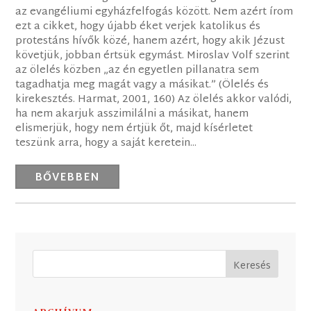
az evangéliumi egyházfelfogás között. Nem azért írom
ezt a cikket, hogy újabb éket verjek katolikus és
protestáns hívők közé, hanem azért, hogy akik Jézust
követjük, jobban értsük egymást. Miroslav Volf szerint
az ölelés közben „az én egyetlen pillanatra sem
tagadhatja meg magát vagy a másikat.” (Ölelés és
kirekesztés. Harmat, 2001, 160) Az ölelés akkor valódi,
ha nem akarjuk asszimilálni a másikat, hanem
elismerjük, hogy nem értjük őt, majd kísérletet
teszünk arra, hogy a saját keretein...
BŐVEBBEN