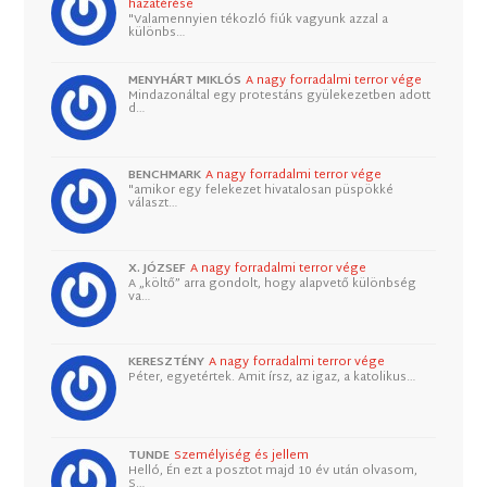
hazatérése
"Valamennyien tékozló fiúk vagyunk azzal a
különbs…
MENYHÁRT MIKLÓS
A nagy forradalmi terror vége
Mindazonáltal egy protestáns gyülekezetben adott
d…
BENCHMARK
A nagy forradalmi terror vége
"amikor egy felekezet hivatalosan püspökké
választ…
X. JÓZSEF
A nagy forradalmi terror vége
A „költő” arra gondolt, hogy alapvető különbség
va…
KERESZTÉNY
A nagy forradalmi terror vége
Péter, egyetértek. Amit írsz, az igaz, a katolikus…
TUNDE
Személyiség és jellem
Helló, Én ezt a posztot majd 10 év után olvasom,
S…