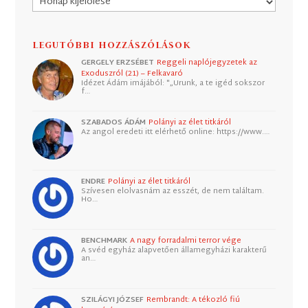
LEGUTÓBBI HOZZÁSZÓLÁSOK
GERGELY ERZSÉBET
Reggeli naplójegyzetek az
Exoduszról (21) – Felkavaró
Idézet Ádám imájából: "„Urunk, a te igéd sokszor
f…
SZABADOS ÁDÁM
Polányi az élet titkáról
Az angol eredeti itt elérhető online: https://www.…
ENDRE
Polányi az élet titkáról
Szívesen elolvasnám az esszét, de nem találtam.
Ho…
BENCHMARK
A nagy forradalmi terror vége
A svéd egyház alapvetően államegyházi karakterű
an…
SZILÁGYI JÓZSEF
Rembrandt: A tékozló fiú