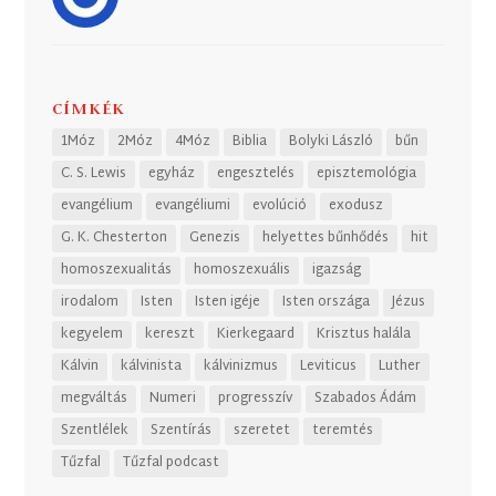
CÍMKÉK
1Móz
2Móz
4Móz
Biblia
Bolyki László
bűn
C. S. Lewis
egyház
engesztelés
episztemológia
evangélium
evangéliumi
evolúció
exodusz
G. K. Chesterton
Genezis
helyettes bűnhődés
hit
homoszexualitás
homoszexuális
igazság
irodalom
Isten
Isten igéje
Isten országa
Jézus
kegyelem
kereszt
Kierkegaard
Krisztus halála
Kálvin
kálvinista
kálvinizmus
Leviticus
Luther
megváltás
Numeri
progresszív
Szabados Ádám
Szentlélek
Szentírás
szeretet
teremtés
Tűzfal
Tűzfal podcast