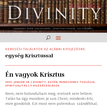
KERESÉSI TALÁLATOK AZ ALÁBBI KIFEJEZÉSRE:
egység Krisztussal
Én vagyok Krisztus
2015. JANUÁR 18.
|
DIVINITY
,
EGYÉN
,
RENDSZERES TEOLÓGIA
,
SPIRITUALITÁS
| 5 HOZZÁSZÓLÁSOK
Nem, nem bolondultam meg, eretnek sem lettem.
Talán ha úgy mondom: je suis Christ, mindenki érti,
mire gondolok. Ezt most nem polemikus szándékkal,