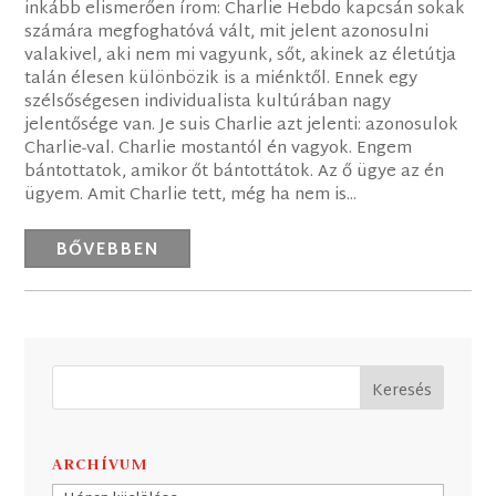
inkább elismerően írom: Charlie Hebdo kapcsán sokak
számára megfoghatóvá vált, mit jelent azonosulni
valakivel, aki nem mi vagyunk, sőt, akinek az életútja
talán élesen különbözik is a miénktől. Ennek egy
szélsőségesen individualista kultúrában nagy
jelentősége van. Je suis Charlie azt jelenti: azonosulok
Charlie-val. Charlie mostantól én vagyok. Engem
bántottatok, amikor őt bántottátok. Az ő ügye az én
ügyem. Amit Charlie tett, még ha nem is...
BŐVEBBEN
ARCHÍVUM
Archívum