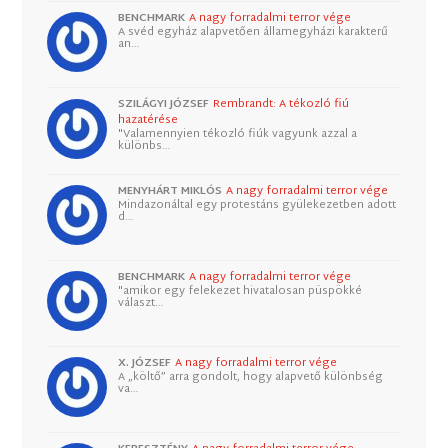
BENCHMARK
A nagy forradalmi terror vége
A svéd egyház alapvetően államegyházi karakterű
an…
SZILÁGYI JÓZSEF
Rembrandt: A tékozló fiú
hazatérése
"Valamennyien tékozló fiúk vagyunk azzal a
különbs…
MENYHÁRT MIKLÓS
A nagy forradalmi terror vége
Mindazonáltal egy protestáns gyülekezetben adott
d…
BENCHMARK
A nagy forradalmi terror vége
"amikor egy felekezet hivatalosan püspökké
választ…
X. JÓZSEF
A nagy forradalmi terror vége
A „költő” arra gondolt, hogy alapvető különbség
va…