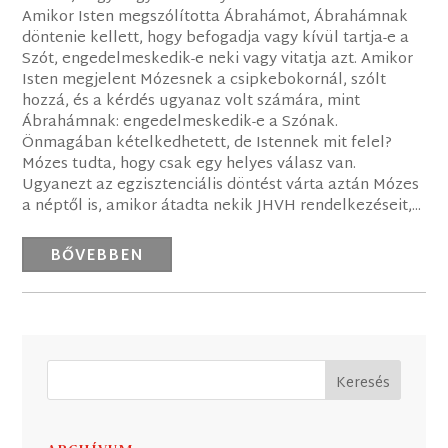
Amikor Isten megszólította Ábrahámot, Ábrahámnak
döntenie kellett, hogy befogadja vagy kívül tartja-e a
Szót, engedelmeskedik-e neki vagy vitatja azt. Amikor
Isten megjelent Mózesnek a csipkebokornál, szólt
hozzá, és a kérdés ugyanaz volt számára, mint
Ábrahámnak: engedelmeskedik-e a Szónak.
Önmagában kételkedhetett, de Istennek mit felel?
Mózes tudta, hogy csak egy helyes válasz van.
Ugyanezt az egzisztenciális döntést várta aztán Mózes
a néptől is, amikor átadta nekik JHVH rendelkezéseit,...
BŐVEBBEN