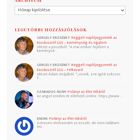
ARCHÍVUM
Archívum
LEGUTÓBBI HOZZÁSZÓLÁSOK
GERGELY ERZSÉBET
Reggeli naplójegyzetek az
Exoduszról (22) – Keménység és irgalom
Idézet a posztból: "A mai ember fejében a
keménysé…
GERGELY ERZSÉBET
Reggeli naplójegyzetek az
Exoduszról (21) – Felkavaró
Idézet Ádám imájából: "„Urunk, a te igéd sokszor
f…
SZABADOS ÁDÁM
Polányi az élet titkáról
Az angol eredeti itt elérhető online: https://www.…
ENDRE
Polányi az élet titkáról
Szívesen elolvasnám az esszét, de nem találtam.
Ho…