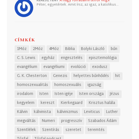
KERESZTÉNY
A nagy forradalmi terror vége
Péter, egyetértek. Amit írsz, az igaz, a katolikus…
CÍMKÉK
1Móz
2Móz
4Móz
Biblia
Bolyki László
bűn
C. S. Lewis
egyház
engesztelés
episztemológia
evangélium
evangéliumi
evolúció
exodusz
G. K. Chesterton
Genezis
helyettes bűnhődés
hit
homoszexualitás
homoszexuális
igazság
irodalom
Isten
Isten igéje
Isten országa
Jézus
kegyelem
kereszt
Kierkegaard
Krisztus halála
Kálvin
kálvinista
kálvinizmus
Leviticus
Luther
megváltás
Numeri
progresszív
Szabados Ádám
Szentlélek
Szentírás
szeretet
teremtés
Tűzfal
Tűzfal podcast