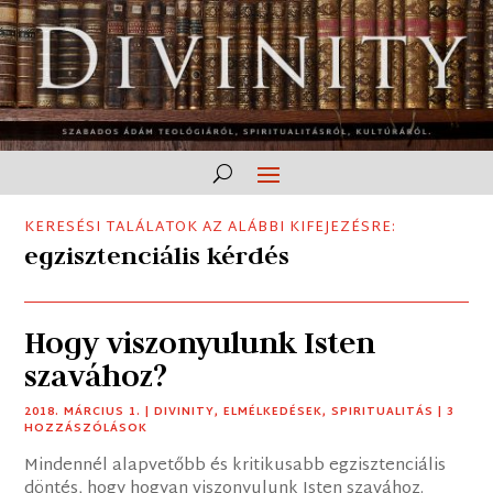
KERESÉSI TALÁLATOK AZ ALÁBBI KIFEJEZÉSRE:
egzisztenciális kérdés
Hogy viszonyulunk Isten
szavához?
2018. MÁRCIUS 1.
|
DIVINITY
,
ELMÉLKEDÉSEK
,
SPIRITUALITÁS
| 3
HOZZÁSZÓLÁSOK
Mindennél alapvetőbb és kritikusabb egzisztenciális
döntés, hogy hogyan viszonyulunk Isten szavához.