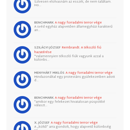
Szívesen elolvasnám az esszét, de nem találtam.
Ho…
BENCHMARK
A nagy forradalmi terror vége
A svéd egyház alapvetően államegyházi karakterű
an…
SZILÁGYI JÓZSEF
Rembrandt: A tékozló fiú
hazatérése
"Valamennyien tékozló fiúk vagyunk azzal a
különbs…
MENYHÁRT MIKLÓS
A nagy forradalmi terror vége
Mindazonáltal egy protestáns gyülekezetben adott
d…
BENCHMARK
A nagy forradalmi terror vége
"amikor egy felekezet hivatalosan püspökké
választ…
X. JÓZSEF
A nagy forradalmi terror vége
A „költő” arra gondolt, hogy alapvető különbség