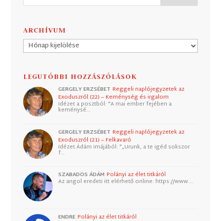
ARCHÍVUM
Archívum
LEGUTÓBBI HOZZÁSZÓLÁSOK
GERGELY ERZSÉBET
Reggeli naplójegyzetek az
Exoduszról (22) – Keménység és irgalom
Idézet a posztból: "A mai ember fejében a
keménysé…
GERGELY ERZSÉBET
Reggeli naplójegyzetek az
Exoduszról (21) – Felkavaró
Idézet Ádám imájából: "„Urunk, a te igéd sokszor
f…
SZABADOS ÁDÁM
Polányi az élet titkáról
Az angol eredeti itt elérhető online: https://www.…
ENDRE
Polányi az élet titkáról