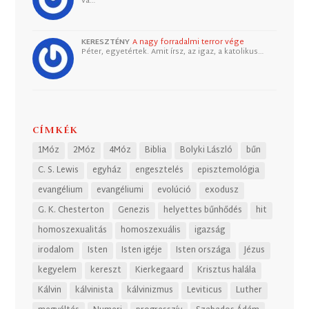
va…
KERESZTÉNY
A nagy forradalmi terror vége
Péter, egyetértek. Amit írsz, az igaz, a katolikus…
CÍMKÉK
1Móz
2Móz
4Móz
Biblia
Bolyki László
bűn
C. S. Lewis
egyház
engesztelés
episztemológia
evangélium
evangéliumi
evolúció
exodusz
G. K. Chesterton
Genezis
helyettes bűnhődés
hit
homoszexualitás
homoszexuális
igazság
irodalom
Isten
Isten igéje
Isten országa
Jézus
kegyelem
kereszt
Kierkegaard
Krisztus halála
Kálvin
kálvinista
kálvinizmus
Leviticus
Luther