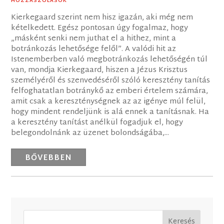
HOZZÁSZÓLÁSOK
Kierkegaard szerint nem hisz igazán, aki még nem
kételkedett. Egész pontosan úgy fogalmaz, hogy
„másként senki nem juthat el a hithez, mint a
botránkozás lehetősége felől”. A valódi hit az
Istenemberben való megbotránkozás lehetőségén túl
van, mondja Kierkegaard, hiszen a Jézus Krisztus
személyéről és szenvedéséről szóló keresztény tanítás
felfoghatatlan botránykő az emberi értelem számára,
amit csak a kereszténységnek az az igénye múl felül,
hogy mindent rendeljünk is alá ennek a tanításnak. Ha
a keresztény tanítást anélkül fogadjuk el, hogy
belegondolnánk az üzenet bolondságába,...
BŐVEBBEN