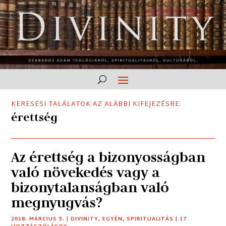
KERESÉSI TALÁLATOK AZ ALÁBBI KIFEJEZÉSRE:
érettség
Az érettség a bizonyosságban
való növekedés vagy a
bizonytalanságban való
megnyugvás?
2018. MÁRCIUS 5.
|
DIVINITY
,
EGYÉN
,
SPIRITUALITÁS
| 17