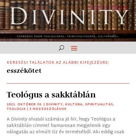
KERESÉSI TALÁLATOK AZ ALÁBBI KIFEJEZÉSRE:
esszékötet
Teológus a sakktáblán
2021. OKTÓBER 30.
|
DIVINITY
,
KULTÚRA
,
SPIRITUALITÁS
,
TEOLÓGIA
| 3 HOZZÁSZÓLÁSOK
A Divinity olvasói számára jó hír, hogy Teológus a
sakktáblán címmel hamarosan megjelenik egy
válogatás az elmúlt tíz év terméséből. Aki eddig csak