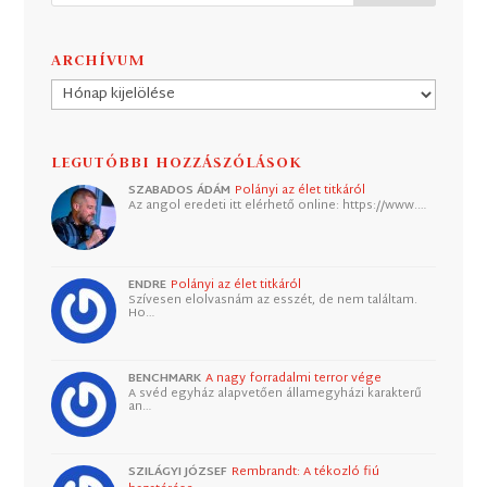
ARCHÍVUM
Archívum
LEGUTÓBBI HOZZÁSZÓLÁSOK
SZABADOS ÁDÁM
Polányi az élet titkáról
Az angol eredeti itt elérhető online: https://www.…
ENDRE
Polányi az élet titkáról
Szívesen elolvasnám az esszét, de nem találtam.
Ho…
BENCHMARK
A nagy forradalmi terror vége
A svéd egyház alapvetően államegyházi karakterű
an…
SZILÁGYI JÓZSEF
Rembrandt: A tékozló fiú