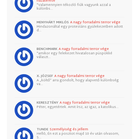
hazatérése
"Valamennyien tékozló fiúk vagyunk azzal a
különbs…
MENYHÁRT MIKLÓS
A nagy forradalmi terror vége
Mindazonáltal egy protestáns gyülekezetben adott
d…
BENCHMARK
A nagy forradalmi terror vége
"amikor egy felekezet hivatalosan püspökké
választ…
X. JÓZSEF
A nagy forradalmi terror vége
A „költő” arra gondolt, hogy alapvető különbség
va…
KERESZTÉNY
A nagy forradalmi terror vége
Péter, egyetértek. Amit írsz, az igaz, a katolikus…
TUNDE
Személyiség és jellem
Helló, Én ezt a posztot majd 10 év után olvasom,
S…