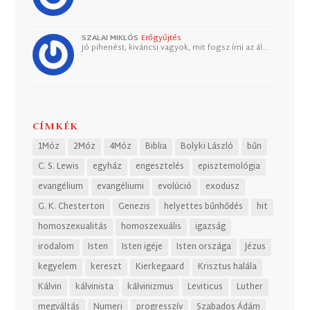
SZALAI MIKLÓS
Erőgyűjtés
Jó pihenést, kiváncsi vagyok, mit fogsz írni az ál…
CÍMKÉK
1Móz
2Móz
4Móz
Biblia
Bolyki László
bűn
C. S. Lewis
egyház
engesztelés
episztemológia
evangélium
evangéliumi
evolúció
exodusz
G. K. Chesterton
Genezis
helyettes bűnhődés
hit
homoszexualitás
homoszexuális
igazság
irodalom
Isten
Isten igéje
Isten országa
Jézus
kegyelem
kereszt
Kierkegaard
Krisztus halála
Kálvin
kálvinista
kálvinizmus
Leviticus
Luther
megváltás
Numeri
progresszív
Szabados Ádám