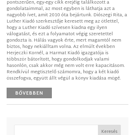
pontszerűen, egy-egy cikk erejéig találkozott a
gondolataimmal, az most egyben is láthatja azt a
nagyobb ívet, amit 2010 óta bejártunk. Diószegi Rita, a
Luther Kiadó szerkesztője keresett meg az ötlettel,
hogy a Luther Kiadó szívesen kiadna egy ilyen
válogatást, és ezt a folyamatot végig szeretettel
gondozta is. Hálás vagyok érte, mert magamtól nem
biztos, hogy nekiálltam volna. Az elmúlt években
Herjeczki Kornél, a Harmat Kiadó igazgatója is
többször bátorított, hogy gondolkodjak valami
hasonlón, csak akkor még nem volt erre kapacitásom.
Rendkívül megtisztelő számomra, hogy a két kiadó
összefogva, együtt állt végül a könyv kiadása mögé.
BŐVEBBEN