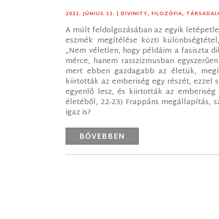
2021. JÚNIUS 11.
|
DIVINITY
,
FILOZÓFIA
,
TÁRSADA
A múlt feldolgozásában az egyik letépetl
eszmék megítélése közti különbségtétel, 
„Nem véletlen, hogy példáim a fasiszta d
mérce, hanem rasszizmusban egyszerűen 
mert ebben gazdagabb az életük, megígé
kiirtották az emberiség egy részét, ezze
egyenlő lesz, és kiirtották az emberiség
életéből, 22-23) Frappáns megállapítás, s
igaz is?
BŐVEBBEN