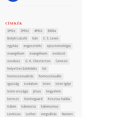
CÍMKÉK
1Móz
2Móz
4Móz
Biblia
Bolyki László
bűn
C. S. Lewis
egyház
engesztelés
episztemológia
evangélium
evangéliumi
evolúció
exodusz
G. K. Chesterton
Genezis
helyettes bűnhődés
hit
homoszexualitás
homoszexuális
igazság
irodalom
Isten
Isten igéje
Isten országa
Jézus
kegyelem
kereszt
Kierkegaard
Krisztus halála
Kálvin
kálvinista
kálvinizmus
Leviticus
Luther
megváltás
Numeri