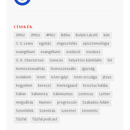
CÍMKÉK
1Móz
2Móz
4Móz
Biblia
Bolyki László
bűn
C. S. Lewis
egyház
engesztelés
episztemológia
evangélium
evangéliumi
evolúció
exodusz
G. K. Chesterton
Genezis
helyettes bűnhődés
hit
homoszexualitás
homoszexuális
igazság
irodalom
Isten
Isten igéje
Isten országa
Jézus
kegyelem
kereszt
Kierkegaard
Krisztus halála
Kálvin
kálvinista
kálvinizmus
Leviticus
Luther
megváltás
Numeri
progresszív
Szabados Ádám
Szentlélek
Szentírás
szeretet
teremtés
Tűzfal
Tűzfal podcast