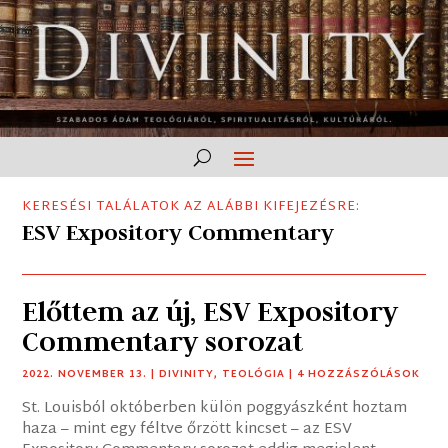
KERESÉSI TALÁLATOK AZ ALÁBBI KIFEJEZÉSRE:
ESV Expository Commentary
Előttem az új, ESV Expository
Commentary sorozat
2022. NOVEMBER 13.
|
DIVINITY
,
TEOLÓGIA
| 4 HOZZÁSZÓLÁSOK
St. Louisból októberben külön poggyászként hoztam
haza – mint egy féltve őrzött kincset – az ESV