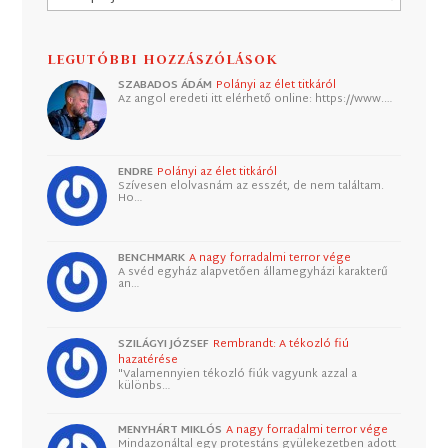
LEGUTÓBBI HOZZÁSZÓLÁSOK
SZABADOS ÁDÁM
Polányi az élet titkáról
Az angol eredeti itt elérhető online: https://www.…
ENDRE
Polányi az élet titkáról
Szívesen elolvasnám az esszét, de nem találtam.
Ho…
BENCHMARK
A nagy forradalmi terror vége
A svéd egyház alapvetően államegyházi karakterű
an…
SZILÁGYI JÓZSEF
Rembrandt: A tékozló fiú
hazatérése
"Valamennyien tékozló fiúk vagyunk azzal a
különbs…
MENYHÁRT MIKLÓS
A nagy forradalmi terror vége
Mindazonáltal egy protestáns gyülekezetben adott