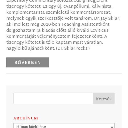
Expository Commentary sorozat eddig megjelent
tizenegy kötetét. Ez egy új, evangéliumi, kálvinista,
komplementarista szemléletű kommentársorozat,
melynek egyik szerkesztője volt tanárom, Dr. Jay Sklar,
aki mellett még 2010-ben Teaching Assistentként
dolgozhattam (a kiadás előtt álló kiváló Leviticus
kommentárját véleményeztem fejezetenként). A
tizenegy kötetet is tőle kaptam most váratlan,
nagylelkű ajándékként. (Dr. Sklar rocks.)
BŐVEBBEN
ARCHÍVUM
Archívum