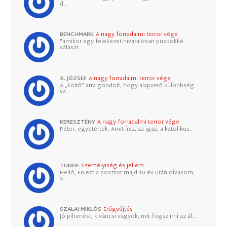
d…
BENCHMARK
A nagy forradalmi terror vége
"amikor egy felekezet hivatalosan püspökké
választ…
X. JÓZSEF
A nagy forradalmi terror vége
A „költő” arra gondolt, hogy alapvető különbség
va…
KERESZTÉNY
A nagy forradalmi terror vége
Péter, egyetértek. Amit írsz, az igaz, a katolikus…
TUNDE
Személyiség és jellem
Helló, Én ezt a posztot majd 10 év után olvasom,
S…
SZALAI MIKLÓS
Erőgyűjtés
Jó pihenést, kiváncsi vagyok, mit fogsz írni az ál…