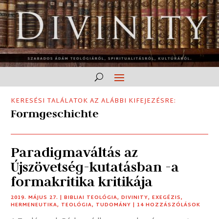
KERESÉSI TALÁLATOK AZ ALÁBBI KIFEJEZÉSRE:
Formgeschichte
Paradigmaváltás az
Újszövetség-kutatásban -a
formakritika kritikája
2019. MÁJUS 27.
|
BIBLIAI TEOLÓGIA
,
DIVINITY
,
EXEGÉZIS
,
HERMENEUTIKA
,
TEOLÓGIA
,
TUDOMÁNY
| 14 HOZZÁSZÓLÁSOK