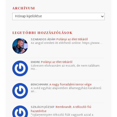
ARCHÍVUM
Archívum
LEGUTÓBBI HOZZÁSZÓLÁSOK
SZABADOS ÁDÁM
Polányi az élet titkáról
Az angol eredeti itt elérhető online: https://www.…
ENDRE
Polányi az élet titkáról
Szívesen elolvasnám az esszét, de nem találtam.
Ho…
BENCHMARK
A nagy forradalmi terror vége
A svéd egyház alapvetően államegyházi karakterű
an…
SZILÁGYI JÓZSEF
Rembrandt: A tékozló fiú
hazatérése
"Valamennyien tékozló fiúk vagyunk azzal a