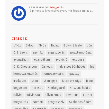
SZALAI MIKLÓS
Erőgyűjtés
Jó pihenést, kiváncsi vagyok, mit fogsz írni az ál…
CÍMKÉK
1Móz
2Móz
4Móz
Biblia
Bolyki László
bűn
C. S. Lewis
egyház
engesztelés
episztemológia
evangélium
evangéliumi
evolúció
exodusz
G. K. Chesterton
Genezis
helyettes bűnhődés
hit
homoszexualitás
homoszexuális
igazság
irodalom
Isten
Isten igéje
Isten országa
Jézus
kegyelem
kereszt
Kierkegaard
Krisztus halála
Kálvin
kálvinista
kálvinizmus
Leviticus
Luther
megváltás
Numeri
progresszív
Szabados Ádám