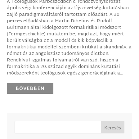
A Teológusok Párbeszédben c. rendezvénysorozat
április végi konferenciáján az Újszövetség-kutatásban
zajló paradigmaváltásról tartottam előadást. A 30
perces előadásban a Martin Dibelius és Rudolf
Bultmann által kidolgozott formakritikai módszert
(Formgeschichte) mutatom be, majd azt, hogy miért
került válságba ez a modell és kik képviselik a
formakritikai modellel szembeni kritikát a skandináv, a
német és az angolszász tudományos életben.
Rendkívül izgalmas folyamatról van szó, hiszen a
formakritika a 20. század egyik domináns kutatási
módszereként teológusok egész generációjának a...
BŐVEBBEN