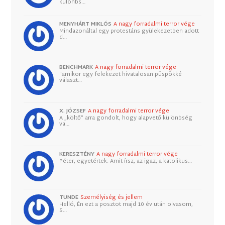
különbs…
MENYHÁRT MIKLÓS
A nagy forradalmi terror vége
Mindazonáltal egy protestáns gyülekezetben adott
d…
BENCHMARK
A nagy forradalmi terror vége
"amikor egy felekezet hivatalosan püspökké
választ…
X. JÓZSEF
A nagy forradalmi terror vége
A „költő” arra gondolt, hogy alapvető különbség
va…
KERESZTÉNY
A nagy forradalmi terror vége
Péter, egyetértek. Amit írsz, az igaz, a katolikus…
TUNDE
Személyiség és jellem
Helló, Én ezt a posztot majd 10 év után olvasom,
S…