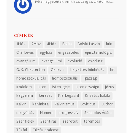
Péter, egyetértek. Amit írsz, az igaz, a katolikus…
CÍMKÉK
1Móz
2Móz
4Móz
Biblia
Bolyki László
bűn
C. S. Lewis
egyház
engesztelés
episztemológia
evangélium
evangéliumi
evolúció
exodusz
G. K. Chesterton
Genezis
helyettes bűnhődés
hit
homoszexualitás
homoszexuális
igazság
irodalom
Isten
Isten igéje
Isten országa
Jézus
kegyelem
kereszt
Kierkegaard
Krisztus halála
Kálvin
kálvinista
kálvinizmus
Leviticus
Luther
megváltás
Numeri
progresszív
Szabados Ádám
Szentlélek
Szentírás
szeretet
teremtés
Tűzfal
Tűzfal podcast