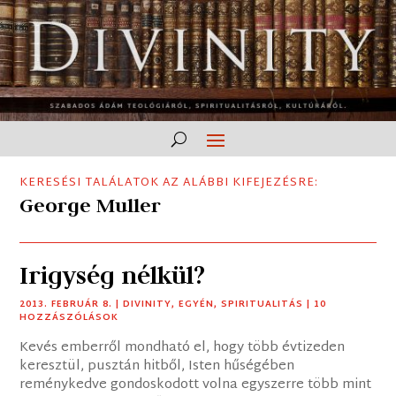
KERESÉSI TALÁLATOK AZ ALÁBBI KIFEJEZÉSRE:
George Muller
Irigység nélkül?
2013. FEBRUÁR 8.
|
DIVINITY
,
EGYÉN
,
SPIRITUALITÁS
| 10
HOZZÁSZÓLÁSOK
Kevés emberről mondható el, hogy több évtizeden
keresztül, pusztán hitből, Isten hűségében
reménykedve gondoskodott volna egyszerre több mint