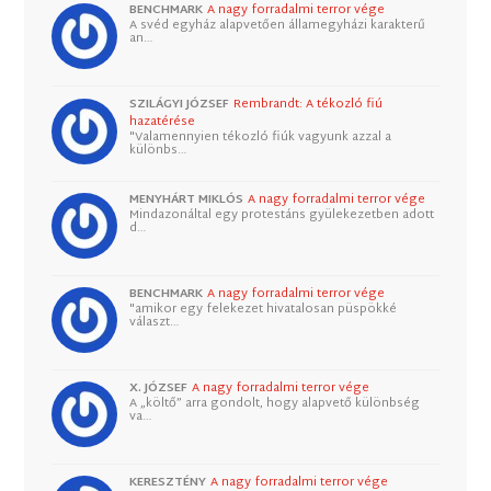
BENCHMARK
A nagy forradalmi terror vége
A svéd egyház alapvetően államegyházi karakterű
an…
SZILÁGYI JÓZSEF
Rembrandt: A tékozló fiú
hazatérése
"Valamennyien tékozló fiúk vagyunk azzal a
különbs…
MENYHÁRT MIKLÓS
A nagy forradalmi terror vége
Mindazonáltal egy protestáns gyülekezetben adott
d…
BENCHMARK
A nagy forradalmi terror vége
"amikor egy felekezet hivatalosan püspökké
választ…
X. JÓZSEF
A nagy forradalmi terror vége
A „költő” arra gondolt, hogy alapvető különbség
va…
KERESZTÉNY
A nagy forradalmi terror vége