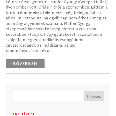
kétezer árva gyerekről. Müller György (George Muller)
ilyen ember volt. Óriási hithős a szememben. Láttam a
bristoli épületeket: félelmetes még belegondolni is
abba, mi lett volna, ha egyik nap nem érkezik meg az
adomány a gyerekek számára. Müller György
elképesztő hite sokakat megihletett. Azt viszont
kevesebben tudják, hogy gyülekezeti vezetőként is
szolgált, mégpedig radikális evangéliumi
egyszerűséggel, az imádságra, az ige
tanulmányozására és a...
BŐVEBBEN
ARCHÍVUM