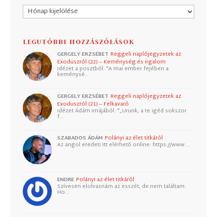
Archívum
LEGUTÓBBI HOZZÁSZÓLÁSOK
GERGELY ERZSÉBET
Reggeli naplójegyzetek az
Exoduszról (22) – Keménység és irgalom
Idézet a posztból: "A mai ember fejében a
keménysé…
GERGELY ERZSÉBET
Reggeli naplójegyzetek az
Exoduszról (21) – Felkavaró
Idézet Ádám imájából: "„Urunk, a te igéd sokszor
f…
SZABADOS ÁDÁM
Polányi az élet titkáról
Az angol eredeti itt elérhető online: https://www.…
ENDRE
Polányi az élet titkáról
Szívesen elolvasnám az esszét, de nem találtam.
Ho…