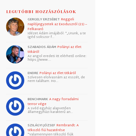
LEGUTÓBBI HOZZÁSZÓLÁSOK
GERGELY ERZSÉBET
Reggeli
naplójegyzetek az Exoduszról (21) –
Felkavaró
Idézet Ádám imájából: "„Urunk, a te
igéd sokszor f…
SZABADOS ÁDÁM
Polányi az élet
titkáról
Az angol eredeti itt elérhető online:
https://www.…
ENDRE
Polányi az élet titkáról
Szívesen elolvasnám az esszét, de
nem találtam. Ho…
BENCHMARK
A nagy forradalmi
terror vége
A svéd egyház alapvetően
államegyházi karakterű an…
SZILÁGYI JÓZSEF
Rembrandt: A
tékozló fiú hazatérése
"Valamennyien tékozló fiúk