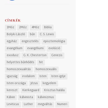
CÍMKÉK
1Móz
2Móz
4Móz
Biblia
Bolyki László
bűn
C. S. Lewis
egyház
engesztelés
episztemológia
evangélium
evangéliumi
evolúció
exodusz
G. K. Chesterton
Genezis
helyettes bűnhődés
hit
homoszexualitás
homoszexuális
igazság
irodalom
Isten
Isten igéje
Isten országa
Jézus
kegyelem
kereszt
Kierkegaard
Krisztus halála
Kálvin
kálvinista
kálvinizmus
Leviticus
Luther
megváltás
Numeri