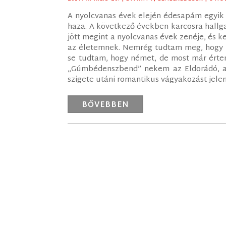
A nyolcvanas évek elején édesapám egyik
haza. A következő években karcosra hallg
jött megint a nyolcvanas évek zenéje, és ke
az életemnek. Nemrég tudtam meg, hogy né
se tudtam, hogy német, de most már értem
„Gúmbédenszbend” nekem az Eldorádó, a
szigete utáni romantikus vágyakozást jelent
BŐVEBBEN