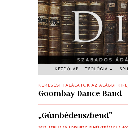
KEZDŐLAP
TEOLÓGIA
SPI
KERESÉSI TALÁLATOK AZ ALÁBBI KIFE
Goombay Dance Band
„Gúmbédenszbend”
2017. ÁPRILIS 20.
|
DIVINITY
,
ELMÉLKEDÉSEK
| 8 H