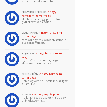
vagyunk azzal a különbs…
MENYHÁRT MIKLÓS
A nagy
forradalmi terror vége
Mindazonáltal egy protestáns
gyülekezetben adott d…
BENCHMARK
A nagy forradalmi
terror vége
"amikor egy felekezet hivatalosan
püspökké választ…
X. JÓZSEF
A nagy forradalmi terror
vége
A „költő” arra gondolt, hogy
alapvető különbség va…
KERESZTÉNY
A nagy forradalmi
terror vége
Péter, egyetértek. Amit írsz, az igaz,
a katolikus…
TUNDE
Személyiség és jellem
Helló, Én ezt a posztot majd 10 év
után olvasom, S…