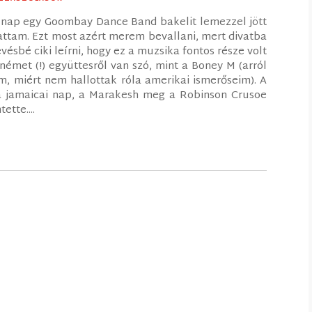
 nap egy Goombay Dance Band bakelit lemezzel jött
attam. Ezt most azért merem bevallani, mert divatba
vésbé ciki leírni, hogy ez a muzsika fontos része volt
met (!) együttesről van szó, mint a Boney M (arról
, miért nem hallottak róla amerikai ismerőseim). A
 jamaicai nap, a Marakesh meg a Robinson Crusoe
ette....