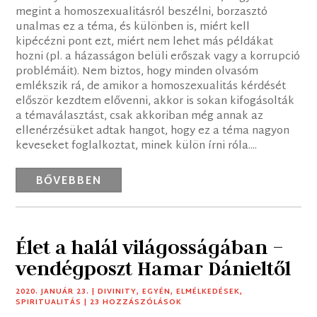
megint a homoszexualitásról beszélni, borzasztó
unalmas ez a téma, és különben is, miért kell
kipécézni pont ezt, miért nem lehet más példákat
hozni (pl. a házasságon belüli erőszak vagy a korrupció
problémáit). Nem biztos, hogy minden olvasóm
emlékszik rá, de amikor a homoszexualitás kérdését
először kezdtem elővenni, akkor is sokan kifogásolták
a témaválasztást, csak akkoriban még annak az
ellenérzésüket adtak hangot, hogy ez a téma nagyon
keveseket foglalkoztat, minek külön írni róla....
BŐVEBBEN
Élet a halál világosságában –
vendégposzt Hamar Dánieltől
2020. JANUÁR 23.
|
DIVINITY
,
EGYÉN
,
ELMÉLKEDÉSEK
,
SPIRITUALITÁS
| 23 HOZZÁSZÓLÁSOK