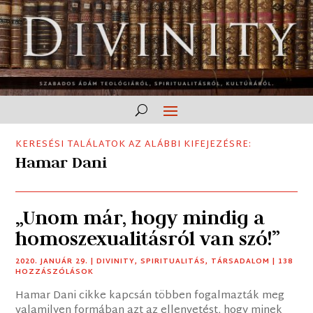
KERESÉSI TALÁLATOK AZ ALÁBBI KIFEJEZÉSRE:
Hamar Dani
„Unom már, hogy mindig a
homoszexualitásról van szó!”
2020. JANUÁR 29.
|
DIVINITY
,
SPIRITUALITÁS
,
TÁRSADALOM
| 138
HOZZÁSZÓLÁSOK
Hamar Dani cikke kapcsán többen fogalmazták meg
valamilyen formában azt az ellenvetést, hogy minek