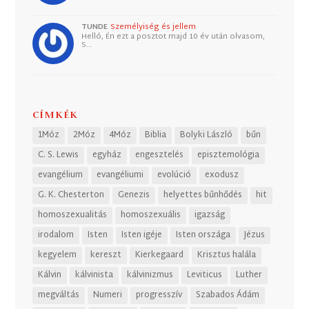
TUNDE
Személyiség és jellem
Helló, Én ezt a posztot majd 10 év után olvasom,
S…
CÍMKÉK
1Móz
2Móz
4Móz
Biblia
Bolyki László
bűn
C. S. Lewis
egyház
engesztelés
episztemológia
evangélium
evangéliumi
evolúció
exodusz
G. K. Chesterton
Genezis
helyettes bűnhődés
hit
homoszexualitás
homoszexuális
igazság
irodalom
Isten
Isten igéje
Isten országa
Jézus
kegyelem
kereszt
Kierkegaard
Krisztus halála
Kálvin
kálvinista
kálvinizmus
Leviticus
Luther
megváltás
Numeri
progresszív
Szabados Ádám