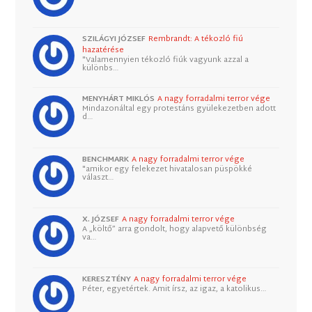
SZILÁGYI JÓZSEF
Rembrandt: A tékozló fiú
hazatérése
"Valamennyien tékozló fiúk vagyunk azzal a
különbs…
MENYHÁRT MIKLÓS
A nagy forradalmi terror vége
Mindazonáltal egy protestáns gyülekezetben adott
d…
BENCHMARK
A nagy forradalmi terror vége
"amikor egy felekezet hivatalosan püspökké
választ…
X. JÓZSEF
A nagy forradalmi terror vége
A „költő” arra gondolt, hogy alapvető különbség
va…
KERESZTÉNY
A nagy forradalmi terror vége
Péter, egyetértek. Amit írsz, az igaz, a katolikus…