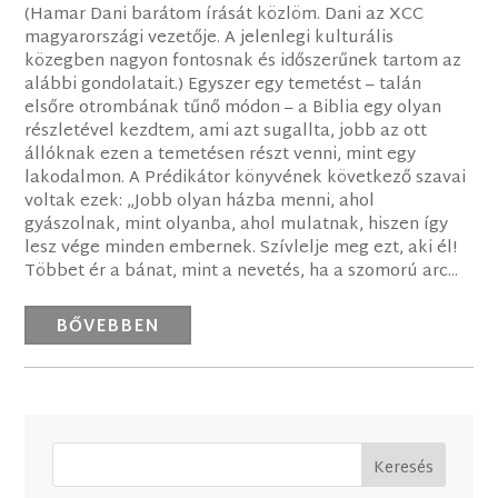
(Hamar Dani barátom írását közlöm. Dani az XCC
magyarországi vezetője. A jelenlegi kulturális
közegben nagyon fontosnak és időszerűnek tartom az
alábbi gondolatait.) Egyszer egy temetést – talán
elsőre otrombának tűnő módon – a Biblia egy olyan
részletével kezdtem, ami azt sugallta, jobb az ott
állóknak ezen a temetésen részt venni, mint egy
lakodalmon. A Prédikátor könyvének következő szavai
voltak ezek: „Jobb olyan házba menni, ahol
gyászolnak, mint olyanba, ahol mulatnak, hiszen így
lesz vége minden embernek. Szívlelje meg ezt, aki él!
Többet ér a bánat, mint a nevetés, ha a szomorú arc...
BŐVEBBEN