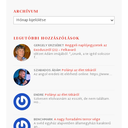
ARCHÍVUM
Archívum
LEGUTÓBBI HOZZÁSZÓLÁSOK
GERGELY ERZSÉBET
Reggeli naplójegyzetek az
Exoduszról (21) – Felkavaró
Idézet Ádám imájából: "„Urunk, a te igéd sokszor
f…
SZABADOS ÁDÁM
Polányi az élet titkáról
Az angol eredeti itt elérhető online: https://www.…
ENDRE
Polányi az élet titkáról
Szívesen elolvasnám az esszét, de nem találtam.
Ho…
BENCHMARK
A nagy forradalmi terror vége
A svéd egyház alapvetően államegyházi karakterű
an…