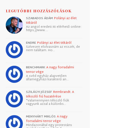
LEGUTÓBBI HOZZÁSZÓLÁSOK
SZABADOS ÁDÁM
Polányi az élet
titkáról
Az angol eredeti itt elérhető online:
https://www.…
ENDRE
Polányi az élet titkáról
Szívesen elolvasnám az esszét, de
nem találtam. Ho…
BENCHMARK
A nagy forradalmi
terror vége
A svéd egyház alapvetően
államegyházi karakterű an…
SZILÁGYI JÓZSEF
Rembrandt: A
tékozló fiú hazatérése
"Valamennyien tékozló fiúk
vagyunk azzal a különbs…
MENYHÁRT MIKLÓS
A nagy
forradalmi terror vége
Mindazonáltal egy protestáns