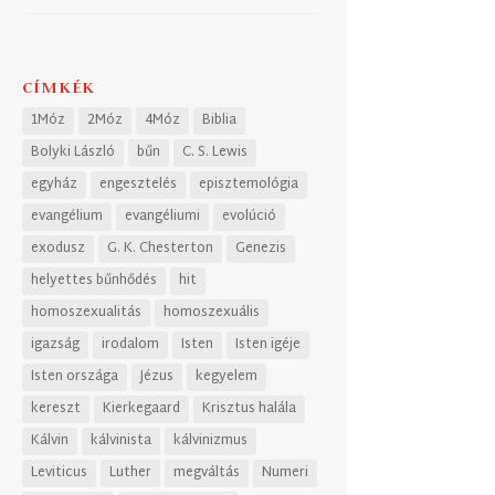
CÍMKÉK
1Móz
2Móz
4Móz
Biblia
Bolyki László
bűn
C. S. Lewis
egyház
engesztelés
episztemológia
evangélium
evangéliumi
evolúció
exodusz
G. K. Chesterton
Genezis
helyettes bűnhődés
hit
homoszexualitás
homoszexuális
igazság
irodalom
Isten
Isten igéje
Isten országa
Jézus
kegyelem
kereszt
Kierkegaard
Krisztus halála
Kálvin
kálvinista
kálvinizmus
Leviticus
Luther
megváltás
Numeri