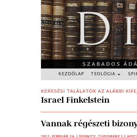
KEZDŐLAP
TEOLÓGIA
SPI
KERESÉSI TALÁLATOK AZ ALÁBBI KIFE
Israel Finkelstein
Vannak régészeti bizony
2012. FEBRUÁR 24.
|
DIVINITY
,
TUDOMÁNY
| 1 HO