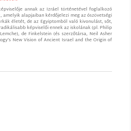
képviselője annak az Izráel történetével foglalkozó
, amelyik alapjaiban kérdőjelezi meg az ószövetségi
rkák életét, de az Egyiptomból való kivonulást, sőt,
radikálisabb képviselői ennek az iskolának (pl. Philip
Lemche), de Finkelstein (és szerzőtársa, Neil Asher
gy’s New Vision of Ancient Israel and the Origin of