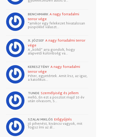
gyülekezetben adott d…
BENCHMARK
A nagy forradalmi
terror vége
"amikor egy felekezet hivatalosan
püspökké választ…
X. JÓZSEF
A nagy forradalmi terror
vége
A „költő” arra gondolt, hogy
alapvető különbség va…
KERESZTÉNY
A nagy forradalmi
terror vége
Péter, egyetértek. Amit írsz, az igaz,
a katolikus…
TUNDE
Személyiség és jellem
Helló, Én ezt a posztot majd 10 év
után olvasom, S…
SZALAI MIKLÓS
Erőgyűjtés
Jó pihenést, kiváncsi vagyok, mit
fogsz írni az ál…