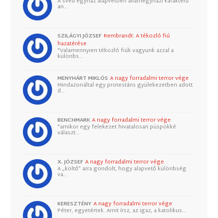
A svéd egyház alapvetően államegyházi karakterű
an…
SZILÁGYI JÓZSEF
Rembrandt: A tékozló fiú
hazatérése
"Valamennyien tékozló fiúk vagyunk azzal a
különbs…
MENYHÁRT MIKLÓS
A nagy forradalmi terror vége
Mindazonáltal egy protestáns gyülekezetben adott
d…
BENCHMARK
A nagy forradalmi terror vége
"amikor egy felekezet hivatalosan püspökké
választ…
X. JÓZSEF
A nagy forradalmi terror vége
A „költő” arra gondolt, hogy alapvető különbség
va…
KERESZTÉNY
A nagy forradalmi terror vége
Péter, egyetértek. Amit írsz, az igaz, a katolikus…