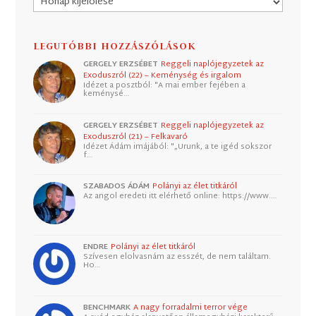
LEGUTÓBBI HOZZÁSZÓLÁSOK
GERGELY ERZSÉBET
Reggeli naplójegyzetek az
Exoduszról (22) – Keménység és irgalom
Idézet a posztból: "A mai ember fejében a
keménysé…
GERGELY ERZSÉBET
Reggeli naplójegyzetek az
Exoduszról (21) – Felkavaró
Idézet Ádám imájából: "„Urunk, a te igéd sokszor
f…
SZABADOS ÁDÁM
Polányi az élet titkáról
Az angol eredeti itt elérhető online: https://www.…
ENDRE
Polányi az élet titkáról
Szívesen elolvasnám az esszét, de nem találtam.
Ho…
BENCHMARK
A nagy forradalmi terror vége