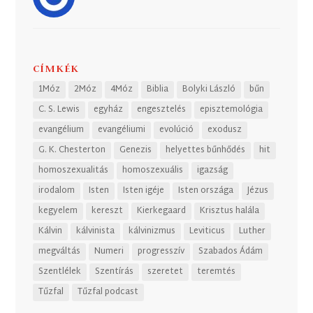
CÍMKÉK
1Móz
2Móz
4Móz
Biblia
Bolyki László
bűn
C. S. Lewis
egyház
engesztelés
episztemológia
evangélium
evangéliumi
evolúció
exodusz
G. K. Chesterton
Genezis
helyettes bűnhődés
hit
homoszexualitás
homoszexuális
igazság
irodalom
Isten
Isten igéje
Isten országa
Jézus
kegyelem
kereszt
Kierkegaard
Krisztus halála
Kálvin
kálvinista
kálvinizmus
Leviticus
Luther
megváltás
Numeri
progresszív
Szabados Ádám
Szentlélek
Szentírás
szeretet
teremtés
Tűzfal
Tűzfal podcast