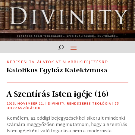
KERESÉSI TALÁLATOK AZ ALÁBBI KIFEJEZÉSRE:
Katolikus Egyház Katekizmusa
A Szentírás Isten igéje (16)
2013. NOVEMBER 11.
|
DIVINITY
,
RENDSZERES TEOLÓGIA
| 55
HOZZÁSZÓLÁSOK
Remélem, az eddigi bejegyzésekkel sikerült mindenki
számára meggyőzően megmutatnom, hogy a Szentírás
Isten igéjeként való fogadása nem a modernista