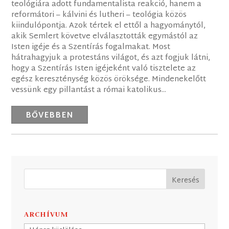
teológiára adott fundamentalista reakció, hanem a
reformátori – kálvini és lutheri – teológia közös
kiindulópontja. Azok tértek el ettől a hagyománytól,
akik Semlert követve elválasztották egymástól az
Isten igéje és a Szentírás fogalmakat. Most
hátrahagyjuk a protestáns világot, és azt fogjuk látni,
hogy a Szentírás Isten igéjeként való tisztelete az
egész kereszténység közös öröksége. Mindenekelőtt
vessünk egy pillantást a római katolikus...
BŐVEBBEN
ARCHÍVUM
Archívum