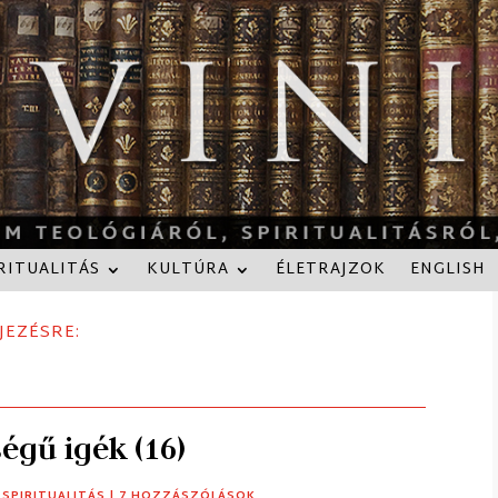
RITUALITÁS
KULTÚRA
ÉLETRAJZOK
ENGLISH
JEZÉSRE:
égű igék (16)
,
SPIRITUALITÁS
| 7 HOZZÁSZÓLÁSOK