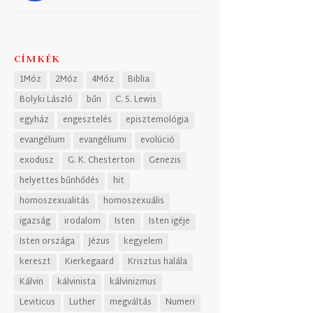
CÍMKÉK
1Móz
2Móz
4Móz
Biblia
Bolyki László
bűn
C. S. Lewis
egyház
engesztelés
episztemológia
evangélium
evangéliumi
evolúció
exodusz
G. K. Chesterton
Genezis
helyettes bűnhődés
hit
homoszexualitás
homoszexuális
igazság
irodalom
Isten
Isten igéje
Isten országa
Jézus
kegyelem
kereszt
Kierkegaard
Krisztus halála
Kálvin
kálvinista
kálvinizmus
Leviticus
Luther
megváltás
Numeri