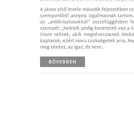
A János első levele második fejezetében sz
szempontból annyira izgalmasnak tartom, 
az „antikrisztusokkal” összefüggésben h
szerepét: „Nektek pedig kenetetek van a Szen
írtam nektek, akik megtévesztenek titeke
kaptatok, ezért nincs szükségetek arra, hog
meg titeket, az igaz, és nem...
BŐVEBBEN