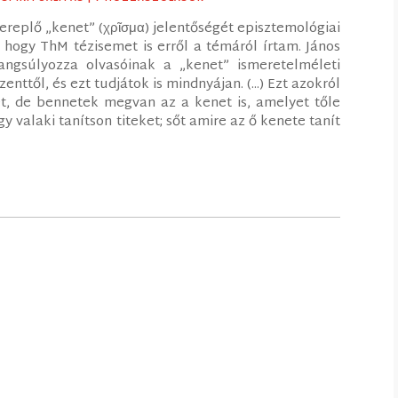
ereplő „kenet” (χρῖσμα) jelentőségét episztemológiai
hogy ThM tézisemet is erről a témáról írtam. János
angsúlyozza olvasóinak a „kenet” ismeretelméleti
ttől, és ezt tudjátok is mindnyájan. (...) Ezt azokról
t, de bennetek megvan az a kenet is, amelyet tőle
y valaki tanítson titeket; sőt amire az ő kenete tanít