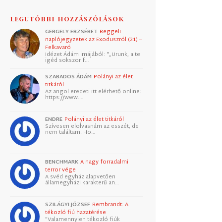
LEGUTÓBBI HOZZÁSZÓLÁSOK
GERGELY ERZSÉBET
Reggeli
naplójegyzetek az Exoduszról (21) –
Felkavaró
Idézet Ádám imájából: "„Urunk, a te
igéd sokszor f…
SZABADOS ÁDÁM
Polányi az élet
titkáról
Az angol eredeti itt elérhető online:
https://www.…
ENDRE
Polányi az élet titkáról
Szívesen elolvasnám az esszét, de
nem találtam. Ho…
BENCHMARK
A nagy forradalmi
terror vége
A svéd egyház alapvetően
államegyházi karakterű an…
SZILÁGYI JÓZSEF
Rembrandt: A
tékozló fiú hazatérése
"Valamennyien tékozló fiúk