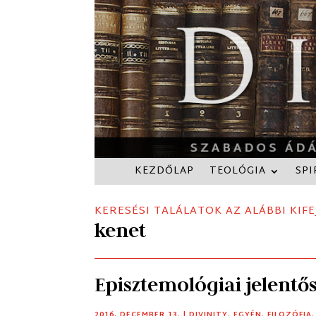
KEZDŐLAP
TEOLÓGIA
SPI
KERESÉSI TALÁLATOK AZ ALÁBBI KIFE
kenet
Episztemológiai jelentős
2016. DECEMBER 13.
|
DIVINITY
,
EGYÉN
,
FILOZÓFIA