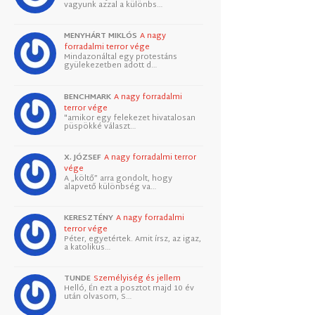
vagyunk azzal a különbs…
MENYHÁRT MIKLÓS
A nagy
forradalmi terror vége
Mindazonáltal egy protestáns
gyülekezetben adott d…
BENCHMARK
A nagy forradalmi
terror vége
"amikor egy felekezet hivatalosan
püspökké választ…
X. JÓZSEF
A nagy forradalmi terror
vége
A „költő” arra gondolt, hogy
alapvető különbség va…
KERESZTÉNY
A nagy forradalmi
terror vége
Péter, egyetértek. Amit írsz, az igaz,
a katolikus…
TUNDE
Személyiség és jellem
Helló, Én ezt a posztot majd 10 év
után olvasom, S…