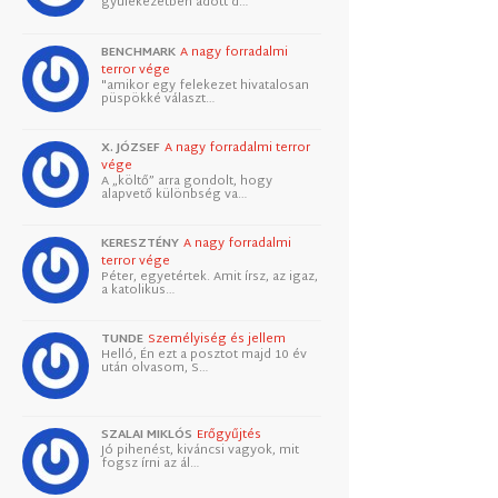
gyülekezetben adott d…
BENCHMARK
A nagy forradalmi
terror vége
"amikor egy felekezet hivatalosan
püspökké választ…
X. JÓZSEF
A nagy forradalmi terror
vége
A „költő” arra gondolt, hogy
alapvető különbség va…
KERESZTÉNY
A nagy forradalmi
terror vége
Péter, egyetértek. Amit írsz, az igaz,
a katolikus…
TUNDE
Személyiség és jellem
Helló, Én ezt a posztot majd 10 év
után olvasom, S…
SZALAI MIKLÓS
Erőgyűjtés
Jó pihenést, kiváncsi vagyok, mit
fogsz írni az ál…