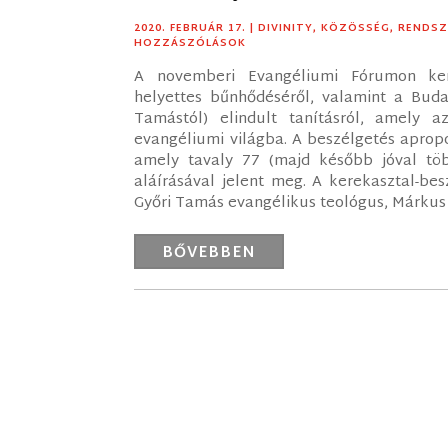
2020. FEBRUÁR 17.
|
DIVINITY
,
KÖZÖSSÉG
,
RENDSZ
HOZZÁSZÓLÁSOK
A novemberi Evangéliumi Fórumon kere
helyettes bűnhődéséről, valamint a Bud
Tamástól) elindult tanításról, amely
evangéliumi világba. A beszélgetés apropó
amely tavaly 77 (majd később jóval tö
aláírásával jelent meg. A kerekasztal-bes
Győri Tamás evangélikus teológus, Márkus 
BŐVEBBEN