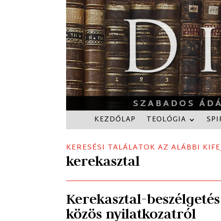
KEZDŐLAP
TEOLÓGIA
SPI
KERESÉSI TALÁLATOK AZ ALÁBBI KIFE
kerekasztal
Kerekasztal-beszélgetés
közös nyilatkozatról