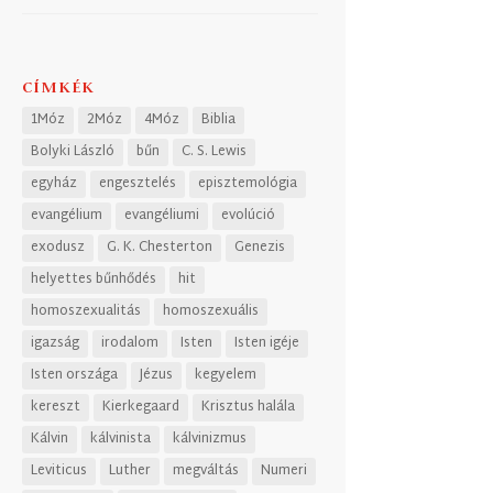
CÍMKÉK
1Móz
2Móz
4Móz
Biblia
Bolyki László
bűn
C. S. Lewis
egyház
engesztelés
episztemológia
evangélium
evangéliumi
evolúció
exodusz
G. K. Chesterton
Genezis
helyettes bűnhődés
hit
homoszexualitás
homoszexuális
igazság
irodalom
Isten
Isten igéje
Isten országa
Jézus
kegyelem
kereszt
Kierkegaard
Krisztus halála
Kálvin
kálvinista
kálvinizmus
Leviticus
Luther
megváltás
Numeri