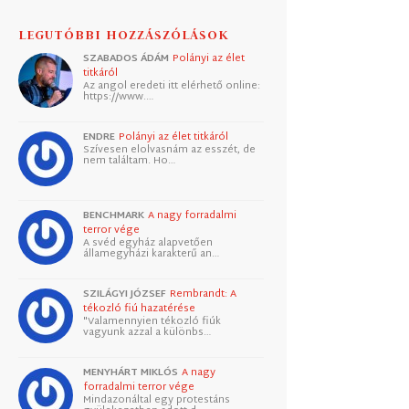
LEGUTÓBBI HOZZÁSZÓLÁSOK
SZABADOS ÁDÁM
Polányi az élet
titkáról
Az angol eredeti itt elérhető online:
https://www.…
ENDRE
Polányi az élet titkáról
Szívesen elolvasnám az esszét, de
nem találtam. Ho…
BENCHMARK
A nagy forradalmi
terror vége
A svéd egyház alapvetően
államegyházi karakterű an…
SZILÁGYI JÓZSEF
Rembrandt: A
tékozló fiú hazatérése
"Valamennyien tékozló fiúk
vagyunk azzal a különbs…
MENYHÁRT MIKLÓS
A nagy
forradalmi terror vége
Mindazonáltal egy protestáns