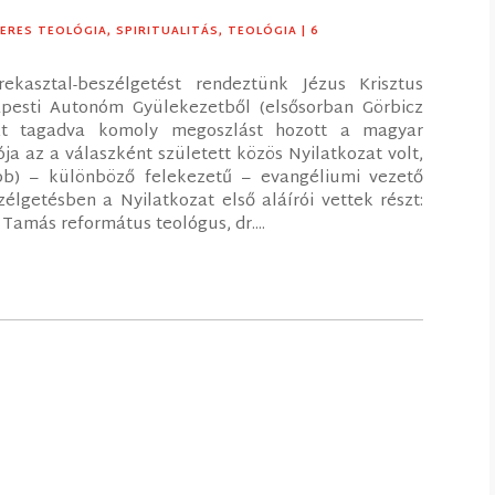
ERES TEOLÓGIA
,
SPIRITUALITÁS
,
TEOLÓGIA
| 6
kasztal-beszélgetést rendeztünk Jézus Krisztus
apesti Autonóm Gyülekezetből (elsősorban Görbicz
 azt tagadva komoly megoszlást hozott a magyar
ja az a válaszként született közös Nyilatkozat volt,
bb) – különböző felekezetű – evangéliumi vezető
zélgetésben a Nyilatkozat első aláírói vettek részt:
Tamás református teológus, dr....