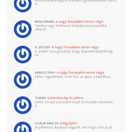
Mindazonáltal egy protestáns gyülekezetben adott
d…
BENCHMARK
A nagy forradalmi terror vége
"amikor egy felekezet hivatalosan püspökké
választ…
X. JÓZSEF
A nagy forradalmi terror vége
A „költő” arra gondolt, hogy alapvető különbség
va…
KERESZTÉNY
A nagy forradalmi terror vége
Péter, egyetértek. Amit írsz, az igaz, a katolikus…
TUNDE
Személyiség és jellem
Helló, Én ezt a posztot majd 10 év után olvasom,
S…
SZALAI MIKLÓS
Erőgyűjtés
Jó pihenést, kiváncsi vagyok, mit fogsz írni az ál…