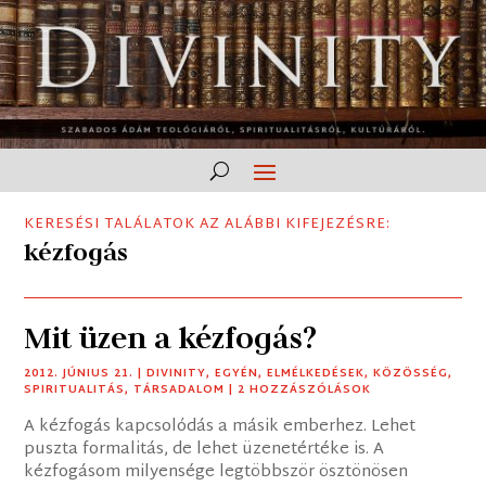
KERESÉSI TALÁLATOK AZ ALÁBBI KIFEJEZÉSRE:
kézfogás
Mit üzen a kézfogás?
2012. JÚNIUS 21.
|
DIVINITY
,
EGYÉN
,
ELMÉLKEDÉSEK
,
KÖZÖSSÉG
,
SPIRITUALITÁS
,
TÁRSADALOM
| 2 HOZZÁSZÓLÁSOK
A kézfogás kapcsolódás a másik emberhez. Lehet
puszta formalitás, de lehet üzenetértéke is. A
kézfogásom milyensége legtöbbször ösztönösen