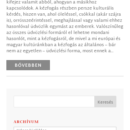
kifejez valamit abból, ahogyan a másikhoz
kapcsolódok. A kézfogás részben persze kulturális
kérdés, hiszen van, ahol öleléssel, csókkal (akár szájra
is), orrösszeérintéssel, meghajlással vagy valami ehhez
hasonlóval üdvözlik egymást az emberek. Valószínűleg
az összes üdvözlési formáról el lehetne mondani
hasonlót, mint a kézfogásról, de mivel a mi európai és
magyar kultúránkban a kézfogás az általános – bár
nem az egyetlen – üdvözlési forma, most ennek a...
BŐVEBBEN
ARCHÍVUM
Archívum