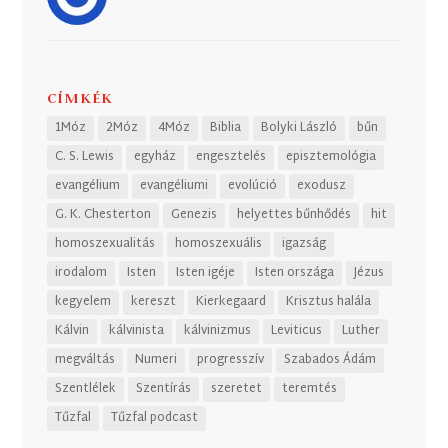
CÍMKÉK
1Móz
2Móz
4Móz
Biblia
Bolyki László
bűn
C. S. Lewis
egyház
engesztelés
episztemológia
evangélium
evangéliumi
evolúció
exodusz
G. K. Chesterton
Genezis
helyettes bűnhődés
hit
homoszexualitás
homoszexuális
igazság
irodalom
Isten
Isten igéje
Isten országa
Jézus
kegyelem
kereszt
Kierkegaard
Krisztus halála
Kálvin
kálvinista
kálvinizmus
Leviticus
Luther
megváltás
Numeri
progresszív
Szabados Ádám
Szentlélek
Szentírás
szeretet
teremtés
Tűzfal
Tűzfal podcast