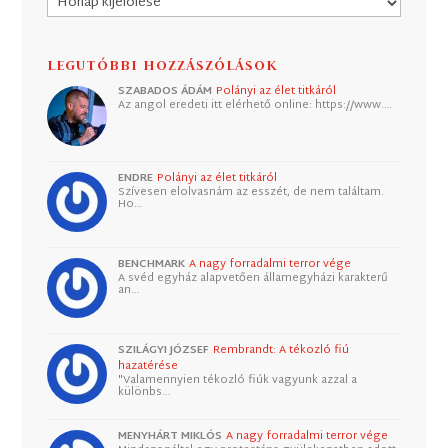
LEGUTÓBBI HOZZÁSZÓLÁSOK
SZABADOS ÁDÁM
Polányi az élet titkáról
Az angol eredeti itt elérhető online: https://www.…
ENDRE
Polányi az élet titkáról
Szívesen elolvasnám az esszét, de nem találtam.
Ho…
BENCHMARK
A nagy forradalmi terror vége
A svéd egyház alapvetően államegyházi karakterű
an…
SZILÁGYI JÓZSEF
Rembrandt: A tékozló fiú
hazatérése
"Valamennyien tékozló fiúk vagyunk azzal a
különbs…
MENYHÁRT MIKLÓS
A nagy forradalmi terror vége