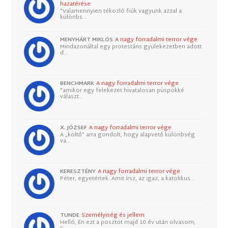
hazatérése
"Valamennyien tékozló fiúk vagyunk azzal a
különbs…
MENYHÁRT MIKLÓS
A nagy forradalmi terror vége
Mindazonáltal egy protestáns gyülekezetben adott
d…
BENCHMARK
A nagy forradalmi terror vége
"amikor egy felekezet hivatalosan püspökké
választ…
X. JÓZSEF
A nagy forradalmi terror vége
A „költő” arra gondolt, hogy alapvető különbség
va…
KERESZTÉNY
A nagy forradalmi terror vége
Péter, egyetértek. Amit írsz, az igaz, a katolikus…
TUNDE
Személyiség és jellem
Helló, Én ezt a posztot majd 10 év után olvasom,