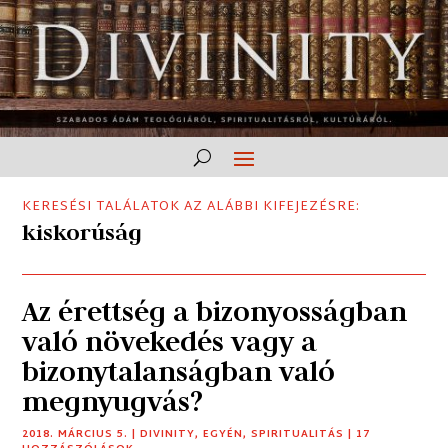
KERESÉSI TALÁLATOK AZ ALÁBBI KIFEJEZÉSRE:
kiskorúság
Az érettség a bizonyosságban
való növekedés vagy a
bizonytalanságban való
megnyugvás?
2018. MÁRCIUS 5.
|
DIVINITY
,
EGYÉN
,
SPIRITUALITÁS
| 17