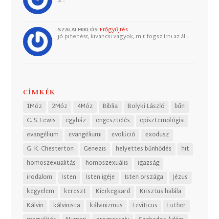
S…
SZALAI MIKLÓS
Erőgyűjtés
Jó pihenést, kiváncsi vagyok, mit fogsz írni az ál…
CÍMKÉK
1Móz
2Móz
4Móz
Biblia
Bolyki László
bűn
C. S. Lewis
egyház
engesztelés
episztemológia
evangélium
evangéliumi
evolúció
exodusz
G. K. Chesterton
Genezis
helyettes bűnhődés
hit
homoszexualitás
homoszexuális
igazság
irodalom
Isten
Isten igéje
Isten országa
Jézus
kegyelem
kereszt
Kierkegaard
Krisztus halála
Kálvin
kálvinista
kálvinizmus
Leviticus
Luther