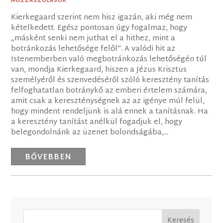
HOZZÁSZÓLÁSOK
Kierkegaard szerint nem hisz igazán, aki még nem
kételkedett. Egész pontosan úgy fogalmaz, hogy
„másként senki nem juthat el a hithez, mint a
botránkozás lehetősége felől”. A valódi hit az
Istenemberben való megbotránkozás lehetőségén túl
van, mondja Kierkegaard, hiszen a Jézus Krisztus
személyéről és szenvedéséről szóló keresztény tanítás
felfoghatatlan botránykő az emberi értelem számára,
amit csak a kereszténységnek az az igénye múl felül,
hogy mindent rendeljünk is alá ennek a tanításnak. Ha
a keresztény tanítást anélkül fogadjuk el, hogy
belegondolnánk az üzenet bolondságába,...
BŐVEBBEN