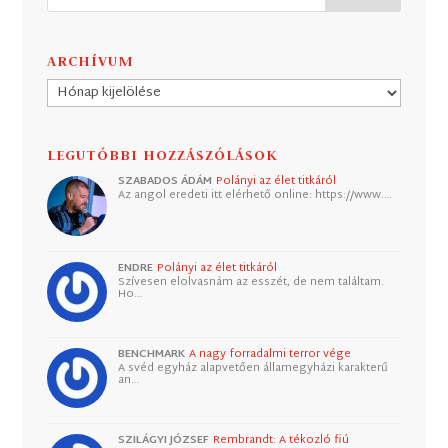
ARCHÍVUM
Archívum
LEGUTÓBBI HOZZÁSZÓLÁSOK
SZABADOS ÁDÁM
Polányi az élet titkáról
Az angol eredeti itt elérhető online: https://www.…
ENDRE
Polányi az élet titkáról
Szívesen elolvasnám az esszét, de nem találtam.
Ho…
BENCHMARK
A nagy forradalmi terror vége
A svéd egyház alapvetően államegyházi karakterű
an…
SZILÁGYI JÓZSEF
Rembrandt: A tékozló fiú